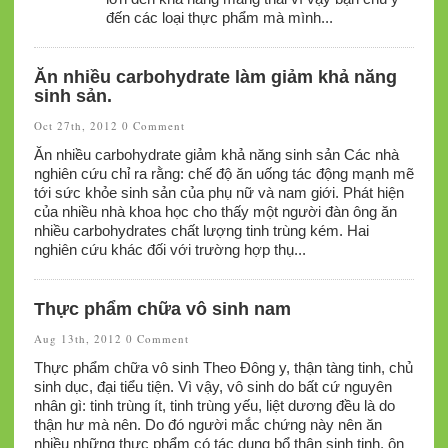
đến các loại thực phẩm mà mình...
Ăn nhiều carbohydrate làm giảm khả năng
sinh sản.
Oct 27th, 2012
0 Comment
Ăn nhiều carbohydrate giảm khả năng sinh sản Các nhà
nghiên cứu chỉ ra rằng: chế độ ăn uống tác động mạnh mẽ
tới sức khỏe sinh sản của phụ nữ và nam giới. Phát hiện
của nhiều nhà khoa học cho thấy một người đàn ông ăn
nhiều carbohydrates chất lượng tinh trùng kém. Hai
nghiên cứu khác đối với trường hợp thụ...
Thực phẩm chữa vô sinh nam
Aug 13th, 2012
0 Comment
Thực phẩm chữa vô sinh Theo Đông y, thận tàng tinh, chủ
sinh dục, đại tiểu tiện. Vì vậy, vô sinh do bất cứ nguyên
nhân gì: tinh trùng ít, tinh trùng yếu, liệt dương đều là do
thận hư mà nên. Do đó người mắc chứng này nên ăn
nhiều những thực phẩm có tác dụng bổ thận sinh tinh, ôn