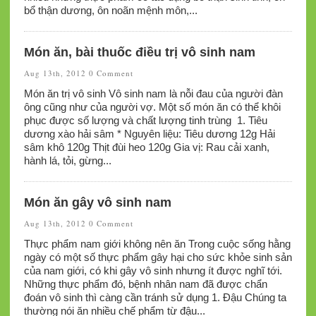
bổ thận dương, ôn noãn mệnh môn,...
Món ăn, bài thuốc điều trị vô sinh nam
Aug 13th, 2012
0 Comment
Món ăn trị vô sinh Vô sinh nam là nỗi đau của người đàn
ông cũng như của người vợ. Một số món ăn có thể khôi
phục được số lượng và chất lượng tinh trùng 1. Tiêu
dương xào hải sâm * Nguyên liệu: Tiêu dương 12g Hải
sâm khô 120g Thịt đùi heo 120g Gia vị: Rau cải xanh,
hành lá, tỏi, gừng...
Món ăn gây vô sinh nam
Aug 13th, 2012
0 Comment
Thực phẩm nam giới không nên ăn Trong cuộc sống hằng
ngày có một số thực phẩm gây hại cho sức khỏe sinh sản
của nam giới, có khi gây vô sinh nhưng ít được nghĩ tới.
Những thực phẩm đó, bệnh nhân nam đã được chẩn
đoán vô sinh thì càng cần tránh sử dụng 1. Đậu Chúng ta
thường nói ăn nhiều chế phẩm từ đậu...