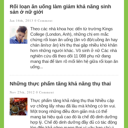
Rối loạn ăn uống làm giảm khả năng sinh
sản ở nữ giới
Jan 16th, 2013
0 Comment
Theo các nhà khoa học dến từ trường Kings
College (London, Anh), những chị em mắc
chứng rối loạn ăn uống (ăn vô độ/cuồng ăn hay
chán ăn/sợ ăn) khi thụ thai gặp nhiều khó khăn
hơn những người khác. Vô sinh ở nữ Các nhà
nghiên cứu đã theo dõi 11 088 phụ nữ đang
mang thai để làm rõ mối liên hệ giữa rối loạn ăn
uống...
Những thực phẩm tăng khả năng thụ thai
Nov 25th, 2012
0 Comment
Thực phẩm tăng khả năng thụ thai Nhiều cặp
vợ chồng lấy nhau đã lâu mà không có tin vui.
Một trong những điều đơn giản mà có thể
mang lại hiệu quả cao đó là chế độ dinh dưỡng
hợp lý. Chế độ dinh dưỡng đầy đủ có tác động
lớn đến khả năng mang thai vì vậy bạn chú ý