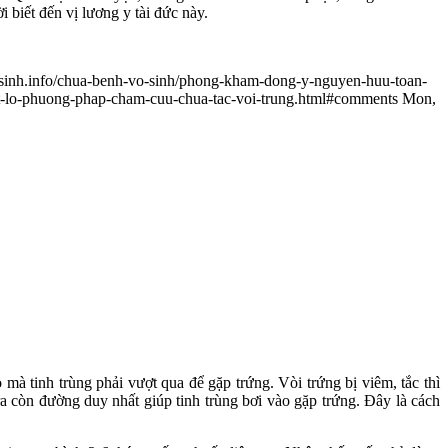
biết đến vị lương y tài đức này.
sinh.info/chua-benh-vo-sinh/phong-kham-dong-y-nguyen-huu-toan-
t-lo-phuong-phap-cham-cuu-chua-tac-voi-trung.html#comments
Mon,
à tinh trùng phải vượt qua để gặp trứng. Vòi trứng bị viêm, tắc thì
ra còn đường duy nhất giúp tinh trùng bơi vào gặp trứng. Đây là cách