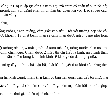
í dụ: “ Chị B lập gia đình 3 năm nay mà chưa có cháu nào, trước đây c
thường, còn vòi trứng phải thì bị giãn tắc đoạn loa vòi. Bác sĩ yêu 
u, màu vàng.
trứng.
g không ngon miệng, cảm giác khó tiêu. Đối với trường hợp tắc vòi t
ược khoảng 15 phút bệnh nhân sẽ cảm nhận được ngay: bụng nhự hơn, 
ệt không đều, 3, 4 tháng mới có kinh một lần, uống thuốc tránh thai m
 định châm cứu. Châm được 2 ngày thì chị thấy ra kinh, máu kinh thâm
bệnh nhân bị đau bụng khi hành kinh sẽ không còn đau bụng nữa.
i trứng đẩy những chất cặn bã, chất bẩn, huyết ứ ra khỏi vòi trứng th
 hai kinh xung, nhâm (hai kinh cơ bản liên quan trực tiếp tới chức nă
c vòi trứng mà còn làm cho vòi trứng mềm mại, đàn hồi tốt hơn, giúp t
ao hơn, thời gian điều trị sẽ nhanh hơn.