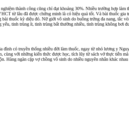
ống nghiệm thành công cũng chỉ đạt khoảng 30%. Nhiều trường hợp làm t
HCT từ lâu đã được chứng minh là có hiệu quả tốt. Và bài thuốc gi
ài thuốc kỳ diệu đó. Nữ giới vô sinh do buồng trứng đa nang, tắc v
g yếu, tinh trùng ít, tinh trùng bất thường nhiều, tinh trùng không bơ
a đình có truyền thống nhiều đời làm thuốc, ngay từ nhỏ lương y Ngu
ên, cùng với những kiến thức được học, tích lũy từ sách vở thực tiễn 
uộn. Hàng ngàn cặp vợ chồng vô sinh do nhiều nguyên nhân khác nhau ở