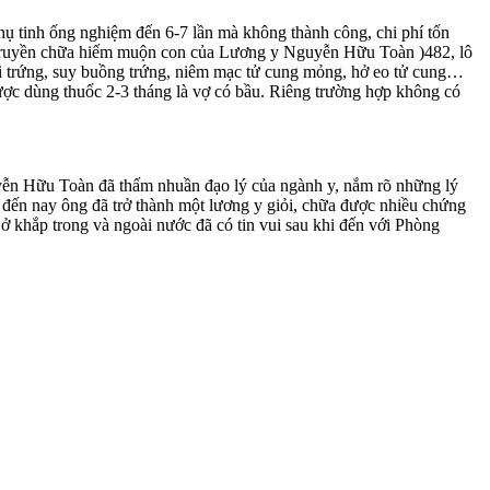
hụ tinh ống nghiệm đến 6-7 lần mà không thành công, chi phí tốn
a truyền chữa hiếm muộn con của Lương y Nguyễn Hữu Toàn )482, lô
òi trứng, suy buồng trứng, niêm mạc tử cung mỏng, hở eo tử cung…
i được dùng thuốc 2-3 tháng là vợ có bầu. Riêng trường hợp không có
yễn Hữu Toàn đã thấm nhuần đạo lý của ngành y, nắm rõ những lý
mà đến nay ông đã trở thành một lương y giỏi, chữa được nhiều chứng
 khắp trong và ngoài nước đã có tin vui sau khi đến với Phòng