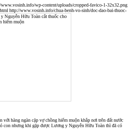
://www.vosinh.info/wp-content/uploads/cropped-favico-1-32x32.png
.html
http://www.vosinh.info/chua-benh-vo-sinh/doc-dao-bai-thuoc-
n với hàng ngàn cặp vợ chồng hiếm muộn khắp nơi trên đất nước
g có con nhưng khi gặp được Lương y Nguyễn Hữu Toàn thì đã có