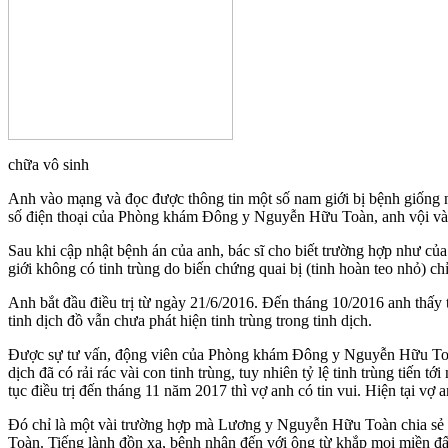
chữa vô sinh
Anh vào mạng và đọc được thông tin một số nam giới bị bệnh giốn
số điện thoại của Phòng khám Đông y Nguyễn Hữu Toàn, anh vội vàn
Sau khi cập nhật bệnh án của anh, bác sĩ cho biết trường hợp như của
giới không có tinh trùng do biến chứng quai bị (tinh hoàn teo nhỏ) 
Anh bắt đầu điều trị từ ngày 21/6/2016. Đến tháng 10/2016 anh thấy 
tinh dịch đồ vẫn chưa phát hiện tinh trùng trong tinh dịch.
Được sự tư vấn, động viên của Phòng khám Đông y Nguyễn Hữu Toàn anh 
dịch đã có rải rác vài con tinh trùng, tuy nhiên tỷ lệ tinh trùng tiến
tục điều trị đến tháng 11 năm 2017 thì vợ anh có tin vui. Hiện tại vợ
Đó chỉ là một vài trường hợp mà Lương y Nguyễn Hữu Toàn chia sẻ
Toàn. Tiếng lành đồn xa, bệnh nhân đến với ông từ khắp mọi miền đấ