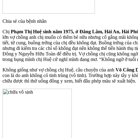
Chia sẻ của bệnh nhân
Chị
Phạm Thị Huệ sinh năm 1975, ở Đằng Lâm, Hải An, Hải Ph
lớn vợ chồng anh chị muốn có thêm bé nữa nhưng cố gắng mãi không đ
tiết, tử cung, buồng trứng của chị đều không đạt. Buồng trứng của chị 
nhưng đi kiểm tra các chỉ số không đạt nên không thể tiến hành thụ t
Đông y Nguyễn Hữu Toàn để điều trị. Vợ chồng chị cũng không ngờ mìn
trong bụng mình chị Huệ cứ nghĩ mình đang mơ. “Không ngờ ở tuổi nà
Không giống như vợ chồng chị Huệ, câu chuyện của anh
Võ Công D
con là do anh không có tinh trùng (vô tinh). Trường hợp này tây y k
chữa được thì thử uống đông y xem, biết đâu phép màu sẽ xuất hiện.