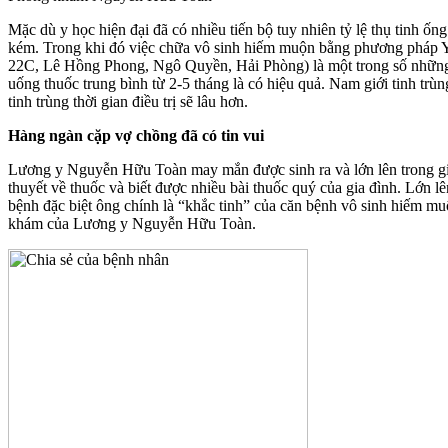
Mặc dù y học hiện đại đã có nhiều tiến bộ tuy nhiên tỷ lệ thụ tinh 
kém. Trong khi đó việc chữa vô sinh hiếm muộn bằng phương pháp Y
22C, Lê Hồng Phong, Ngô Quyền, Hải Phòng) là một trong số những b
uống thuốc trung bình từ 2-5 tháng là có hiệu quả. Nam giới tinh trùn
tinh trùng thời gian điều trị sẽ lâu hơn.
Hàng ngàn cặp vợ chồng đã có tin vui
Lương y Nguyễn Hữu Toàn may mắn được sinh ra và lớn lên trong gi
thuyết về thuốc và biết được nhiều bài thuốc quý của gia đình. Lớn l
bệnh đặc biệt ông chính là “khắc tinh” của căn bệnh vô sinh hiếm m
khám của Lương y Nguyễn Hữu Toàn.