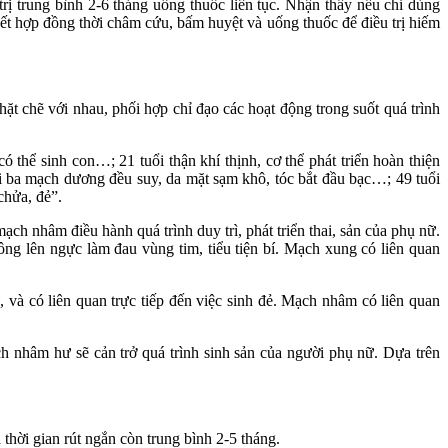
trị trung bình 2-6 tháng uống thuốc liên tục. Nhận thấy nếu chỉ dùng
ết hợp đồng thời châm cứu, bấm huyệt và uống thuốc để điều trị hiếm
ặt chẽ với nhau, phối hợp chỉ đạo các hoạt động trong suốt quá trình
ó thể sinh con…; 21 tuổi thận khí thịnh, cơ thể phát triển hoàn thiện
i ba mạch dương đều suy, da mặt sạm khô, tóc bắt đầu bạc…; 49 tuổi
chửa, đẻ”.
ch nhâm điều hành quá trình duy trì, phát triển thai, sản của phụ nữ.
ng lên ngực làm đau vùng tim, tiểu tiện bí. Mạch xung có liên quan
, và có liên quan trực tiếp đến việc sinh đẻ. Mạch nhâm có liên quan
 nhâm hư sẽ cản trở quá trình sinh sản của người phụ nữ. Dựa trên
 thời gian rút ngắn còn trung bình 2-5 tháng.