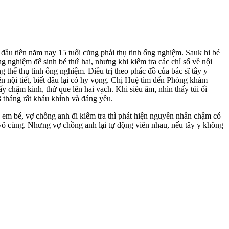
 đầu tiên năm nay 15 tuổi cũng phải thụ tinh ống nghiệm. Sauk hi bé
nghiệm để sinh bé thứ hai, nhưng khi kiểm tra các chỉ số về nội
g thể thụ tinh ống nghiệm. Điều trị theo phác đồ của bác sĩ tây y
ện nội tiết, biết đâu lại có hy vọng. Chị Huệ tìm đến Phòng khám
 chậm kinh, thử que lên hai vạch. Khi siêu âm, nhìn thấy túi ối
 tháng rất kháu khỉnh và đáng yêu.
em bé, vợ chồng anh đi kiểm tra thì phát hiện nguyên nhân chậm có
 vô cùng. Nhưng vợ chồng anh lại tự động viên nhau, nếu tây y không