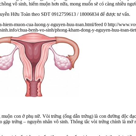
chồng vô sinh, hiếm muộn hơn nữa, mong muốn sẽ có càng nhiều người 
 Nguyễn Hữu Toàn theo SĐT 0912759613 / 18006834 để được tư vấn.
ua-hiem-muon-cua-luong-y-nguyen-huu-toan.html/feed
0
http://www.vo
sinh.info/chua-benh-vo-sinh/phong-kham-dong-y-nguyen-huu-toan-tie
muộn con ở phụ nữ. Vòi trứng (ống dẫn trứng) là con đường độc đạo m
ào gặp trứng – nguyên nhân vô sinh. Thông tắc vòi trứng chính là mở 