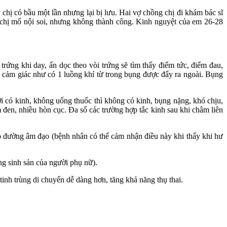
hị có bầu một lần nhưng lại bị lưu. Hai vợ chồng chị đi khám bác sĩ
cầu chị mổ nội soi, nhưng không thành công. Kinh nguyệt của em 26-28
rứng khi day, ấn dọc theo vòi trứng sẽ tìm thấy điểm tức, điểm đau,
cảm giác như có 1 luồng khí từ trong bụng được đẩy ra ngoài. Bụng
ới có kinh, không uống thuốc thì không có kinh, bụng nặng, khó chịu,
 đen, nhiều hòn cục. Đa số các trường hợp tắc kinh sau khi châm liên
eo đường âm đạo (bệnh nhân có thể cảm nhận điều này khi thấy khi hư
ng sinh sản của người phụ nữ).
inh trùng di chuyển dễ dàng hơn, tăng khả năng thụ thai.