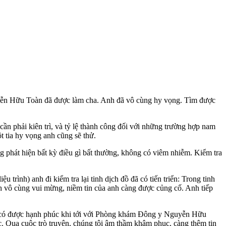
yễn Hữu Toàn đã được làm cha. Anh đã vô cùng hy vọng. Tìm được
cần phải kiên trì, và tỷ lệ thành công đối với những trường hợp nam
t tia hy vọng anh cũng sẽ thử.
g phát hiện bất kỳ điều gì bất thường, không có viêm nhiễm. Kiểm tra
rình) anh đi kiểm tra lại tinh dịch đồ đã có tiến triển: Trong tinh
 Danh vô cùng vui mừng, niềm tin của anh càng được củng cố. Anh tiếp
ã có được hạnh phúc khi tới với Phòng khám Đông y Nguyễn Hữu
. Qua cuộc trò truyện, chúng tôi âm thầm khâm phục, càng thêm tin