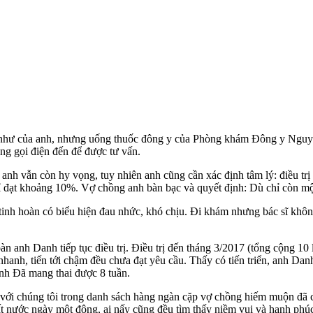
g như của anh, nhưng uống thuốc đông y của Phòng khám Đông y Ngu
g gọi điện đến để được tư vấn.
 anh vẫn còn hy vọng, tuy nhiên anh cũng cần xác định tâm lý: điều trị 
chỉ đạt khoảng 10%. Vợ chồng anh bàn bạc và quyết định: Dù chỉ còn mộ
tinh hoàn có biểu hiện đau nhức, khó chịu. Đi khám nhưng bác sĩ khôn
Danh tiếp tục điều trị. Điều trị đến tháng 3/2017 (tổng cộng 10 liệu t
 tới nhanh, tiến tới chậm đều chưa đạt yêu cầu. Thấy có tiến triển, anh
 anh Đã mang thai được 8 tuần.
 với chúng tôi trong danh sách hàng ngàn cặp vợ chồng hiếm muộn đ
t nước ngày một đông, ai nấy cũng đều tìm thấy niềm vui và hạnh phúc