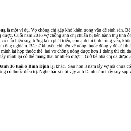
òng
là một ví dụ. Vợ chồng chị gặp khó khăn trong vấn đề sinh sản. Bé
ược. Cuối năm 2016 vợ chồng anh chị chuẩn bị tiến hành thụ tinh ống 
có dấu hiệu suy, trứng kém phát triển, còn anh thì tinh trùng yếu, khôn
inh ống nghiệm. Bác sĩ khuyên chị nên về uống thuốc đông y để cải thi
h lại hợp thuốc thế, hai vợ chồng uống được hơn 1 tháng thì chị thấy
y mình lại có thể mang thai tự nhiên được”. Giờ bé nhà chị đã được 3
anh 36 tuổi ở Bình Định
lại khác. Sau hơn 3 năm lấy vợ mà chưa có 
hông có thuốc điều trị. Nghe bác sĩ nói vậy anh Danh cảm thấy suy sụp