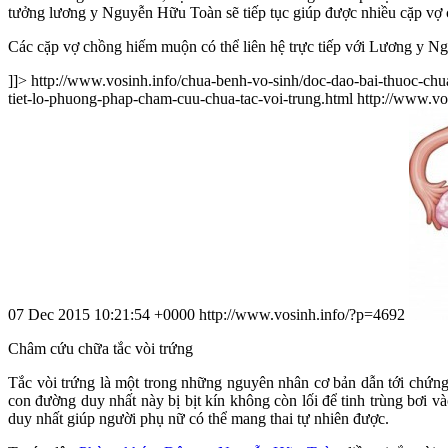
tưởng lương y Nguyễn Hữu Toàn sẽ tiếp tục giúp được nhiều cặp vợ 
Các cặp vợ chồng hiếm muộn có thể liên hệ trực tiếp với Lương y
]]>
http://www.vosinh.info/chua-benh-vo-sinh/doc-dao-bai-thuoc-ch
tiet-lo-phuong-phap-cham-cuu-chua-tac-voi-trung.html
http://www.vo
07 Dec 2015 10:21:54 +0000
http://www.vosinh.info/?p=4692
Châm cứu chữa tắc vòi trứng
Tắc vòi trứng là một trong những nguyên nhân cơ bản dẫn tới chứng 
con đường duy nhất này bị bịt kín không còn lối để tinh trùng bơi v
duy nhất giúp người phụ nữ có thể mang thai tự nhiên được.