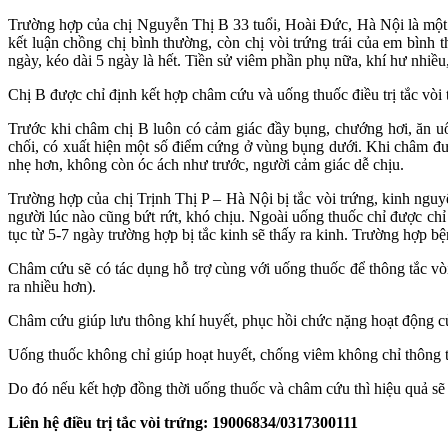
Trường hợp của chị Nguyễn Thị B 33 tuổi, Hoài Đức, Hà Nội là một v
kết luận chồng chị bình thường, còn chị vòi trứng trái của em bình 
ngày, kéo dài 5 ngày là hết. Tiền sử viêm phần phụ nữa, khí hư nhiề
Chị B được chỉ định kết hợp châm cứu và uống thuốc điều trị tắc vòi 
Trước khi châm chị B luôn có cảm giác đầy bụng, chướng hơi, ăn uốn
chối, có xuất hiện một số điểm cứng ở vùng bụng dưới. Khi châm đ
nhẹ hơn, không còn óc ách như trước, người cảm giác dễ chịu.
Trường hợp của chị Trịnh Thị P – Hà Nội bị tắc vòi trứng, kinh nguy
người lúc nào cũng bứt rứt, khó chịu. Ngoài uống thuốc chỉ được chỉ
tục từ 5-7 ngày trường hợp bị tắc kinh sẽ thấy ra kinh. Trường hợp 
Châm cứu sẽ có tác dụng hỗ trợ cùng với uống thuốc để thông tắc vò
ra nhiều hơn).
Châm cứu giúp lưu thông khí huyết, phục hồi chức nặng hoạt động của
Uống thuốc không chỉ giúp hoạt huyết, chống viêm không chỉ thông tắ
Do đó nếu kết hợp đồng thời uống thuốc và châm cứu thì hiệu quả sẽ c
Liên hệ điều trị tắc vòi trứng: 19006834/0317300111