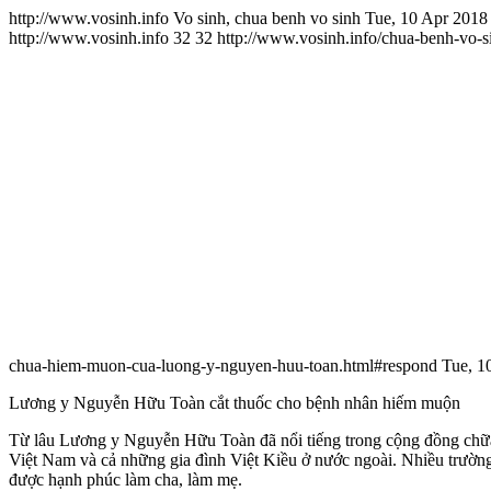
http://www.vosinh.info
Vo sinh, chua benh vo sinh
Tue, 10 Apr 2018
http://www.vosinh.info
32
32
http://www.vosinh.info/chua-benh-vo-
chua-hiem-muon-cua-luong-y-nguyen-huu-toan.html#respond
Tue, 1
Lương y Nguyễn Hữu Toàn cắt thuốc cho bệnh nhân hiếm muộn
Từ lâu Lương y Nguyễn Hữu Toàn đã nổi tiếng trong cộng đồng chữa
Việt Nam và cả những gia đình Việt Kiều ở nước ngoài. Nhiều trườn
được hạnh phúc làm cha, làm mẹ.