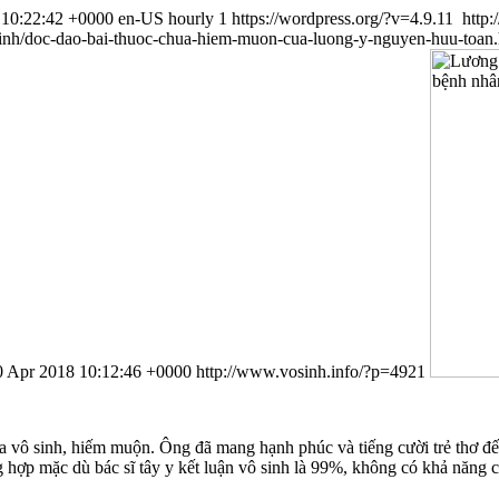
 10:22:42 +0000
en-US
hourly
1
https://wordpress.org/?v=4.9.11
http
sinh/doc-dao-bai-thuoc-chua-hiem-muon-cua-luong-y-nguyen-huu-toan
0 Apr 2018 10:12:46 +0000
http://www.vosinh.info/?p=4921
 vô sinh, hiếm muộn. Ông đã mang hạnh phúc và tiếng cười trẻ thơ đế
g hợp mặc dù bác sĩ tây y kết luận vô sinh là 99%, không có khả năn