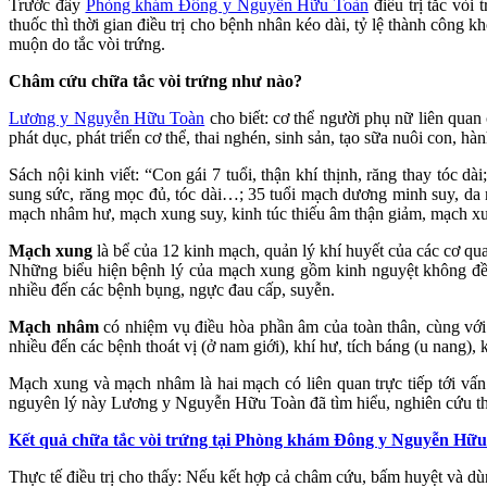
Trước đây
Phòng khám Đông y Nguyễn Hữu Toàn
điều trị tắc vòi
thuốc thì thời gian điều trị cho bệnh nhân kéo dài, tỷ lệ thành cô
muộn do tắc vòi trứng.
Châm cứu chữa tắc vòi trứng như nào?
Lương y Nguyễn Hữu Toàn
cho biết: cơ thể người phụ nữ liên quan
phát dục, phát triển cơ thể, thai nghén, sinh sản, tạo sữa nuôi con, hà
Sách nội kinh viết: “Con gái 7 tuổi, thận khí thịnh, răng thay tóc d
sung sức, răng mọc đủ, tóc dài…; 35 tuổi mạch dương minh suy, da 
mạch nhâm hư, mạch xung suy, kinh túc thiếu âm thận giảm, mạch x
Mạch xung
là bể của 12 kinh mạch, quản lý khí huyết của các cơ qua
Những biểu hiện bệnh lý của mạch xung gồm kinh nguyệt không đều, 
nhiều đến các bệnh bụng, ngực đau cấp, suyễn.
Mạch nhâm
có nhiệm vụ điều hòa phần âm của toàn thân, cùng với m
nhiều đến các bệnh thoát vị (ở nam giới), khí hư, tích báng (u nang)
Mạch xung và mạch nhâm là hai mạch có liên quan trực tiếp tới vấ
nguyên lý này Lương y Nguyễn Hữu Toàn đã tìm hiểu, nghiên cứu thà
Kết quả chữa tắc vòi trứng tại Phòng khám Đông y Nguyễn Hữ
Thực tế điều trị cho thấy: Nếu kết hợp cả châm cứu, bấm huyệt và dùng