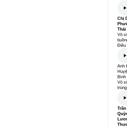
Chị 
Phườ
Thái
Vô s
buồng
Điều 
Anh H
Huyệ
Bình
Vô si
trùng
Trần
Quỳn
Lươn
Thươ