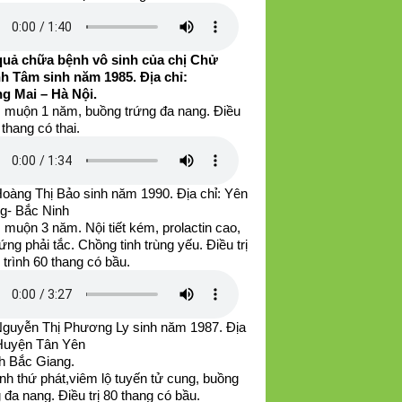
quả chữa bệnh vô sinh của chị Chử
h Tâm sinh năm 1985. Địa chỉ:
g Mai – Hà Nội.
 muộn 1 năm, buồng trứng đa nang. Điều
0 thang có thai.
Hoàng Thị Bảo sinh năm 1990. Địa chỉ: Yên
g- Bắc Ninh
muộn 3 năm. Nội tiết kém, prolactin cao,
rứng phải tắc. Chồng tinh trùng yếu. Điều trị
u trình 60 thang có bầu.
Nguyễn Thị Phương Ly sinh năm 1987. Địa
 Huyện Tân Yên
nh Bắc Giang.
nh thứ phát,viêm lộ tuyến tử cung, buồng
 đa nang. Điều trị 80 thang có bầu.