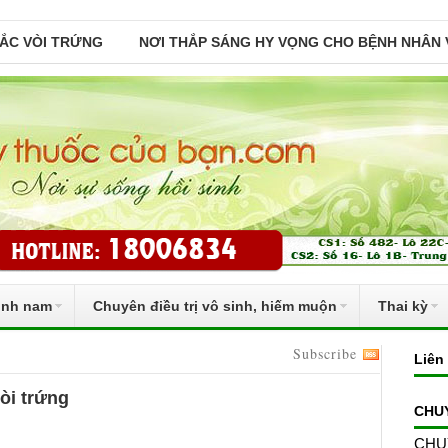
TẮC VÒI TRỨNG
NƠI THẮP SÁNG HY VỌNG CHO BỆNH NHÂN 
inh nam
Chuyên điều trị vô sinh, hiếm muộn
Thai kỳ
Subscribe
Liên
òi trứng
CHU
CHU