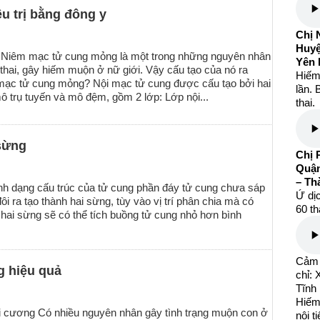
u trị bằng đông y
Chị 
Huy
Niêm mạc tử cung mỏng là một trong những nguyên nhân
Yên 
ụ thai, gây hiếm muộn ở nữ giới. Vậy cấu tạo của nó ra
Hiếm
 mạc tử cung mỏng? Nội mạc tử cung được cấu tạo bởi hai
lần. 
ô trụ tuyến và mô đệm, gồm 2 lớp: Lớp nội...
thai.
 sừng
Chị 
Quận
– Th
nh dạng cấu trúc của tử cung phần đáy tử cung chưa sáp
Ứ dịc
đôi ra tạo thành hai sừng, tùy vào vị trí phân chia mà có
60 th
ai sừng sẽ có thể tích buồng tử cung nhỏ hơn bình
Cảm 
g hiệu quả
chỉ:
Tĩnh
Hiếm
ại cương Có nhiều nguyên nhân gây tình trạng muộn con ở
nội t