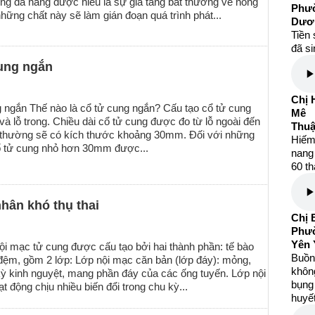
ng đa nang được hiểu là sự gia tăng bất thường về nồng
Phườ
hững chất này sẽ làm gián đoạn quá trình phát...
Dươ
Tiền 
đã s
cung ngắn
Chị 
ng ngắn Thế nào là cổ tử cung ngắn? Cấu tạo cổ tử cung
Mê
à lỗ trong. Chiều dài cổ tử cung được đo từ lỗ ngoài đến
Thuậ
nh thường sẽ có kích thước khoảng 30mm. Đối với những
Hiếm
ổ tử cung nhỏ hơn 30mm được...
nang 
60 th
hân khó thụ thai
Chị 
Phườ
Yên 
i mạc tử cung được cấu tạo bởi hai thành phần: tế bào
Buồng
đệm, gồm 2 lớp: Lớp nội mạc căn bản (lớp đáy): mỏng,
khôn
kỳ kinh nguyệt, mang phần đáy của các ống tuyến. Lớp nội
bụng 
t động chịu nhiều biến đổi trong chu kỳ...
huyết