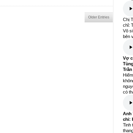
Older Entries
Chị 
chỉ:
Vô si
bên v
Vợ c
Tùng
Trần
Hiếm
khôn
nguyệ
có th
Anh 
chỉ:
Tinh 
than