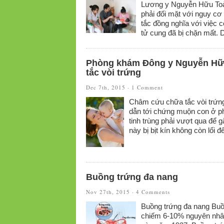
Lương y Nguyễn Hữu Toàn
phải đối mặt với nguy cơ 
tắc đồng nghĩa với việc c
tử cung đã bị chặn mất. Do
Phòng khám Đông y Nguyễn Hữu
tắc vòi trứng
Dec 7th, 2015 ·
1 Comment
Châm cứu chữa tắc vòi trứng
dẫn tới chứng muộn con ở ph
tinh trùng phải vượt qua để g
này bị bịt kín không còn lối để
Buồng trứng đa nang
Nov 27th, 2015 ·
4 Comments
Buồng trứng đa nang Buồ
chiếm 6-10% nguyên nhân