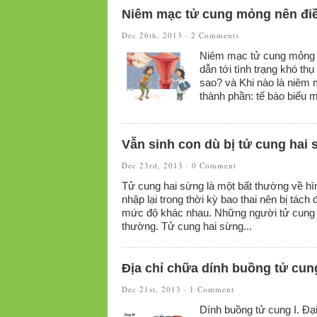
Niêm mạc tử cung mỏng nên điề
Dec 26th, 2013 ·
2 Comments
Niêm mạc tử cung mỏng 
dẫn tới tình trạng khó th
sao? và Khi nào là niêm
thành phần: tế bào biểu m
Vẫn sinh con dù bị tử cung hai
Dec 23rd, 2013 ·
0 Comment
Tử cung hai sừng là một bất thường về hì
nhập lại trong thời kỳ bao thai nên bị tách 
mức độ khác nhau. Những người tử cung h
thường. Tử cung hai sừng...
Địa chỉ chữa dính buồng tử cun
Dec 21st, 2013 ·
1 Comment
Dính buồng tử cung I. Đ