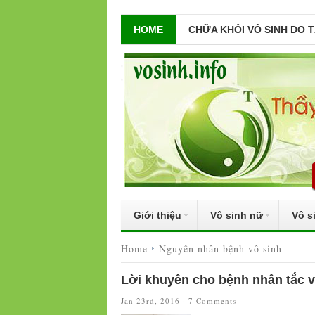
HOME
CHỮA KHỎI VÔ SINH DO 
Giới thiệu
Vô sinh nữ
Vô s
Home
Nguyên nhân bệnh vô sinh
Lời khuyên cho bệnh nhân tắc v
Jan 23rd, 2016 ·
7 Comments