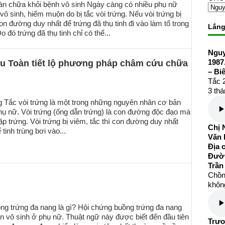
 chữa khỏi bệnh vô sinh Ngày càng có nhiều phụ nữ
vô sinh, hiếm muộn do bị tắc vòi trứng. Nếu vòi trứng bị
on đường duy nhất để trứng đã thụ tinh đi vào làm tổ trong
Lắng
 đó trứng đã thụ tinh chỉ có thể...
Nguy
1987
 Toàn tiết lộ phương pháp châm cứu chữa
– Bi
Tắc 2
3 thá
 Tắc vòi trứng là một trong những nguyên nhân cơ bản
ụ nữ. Vòi trứng (ống dẫn trứng) là con đường độc đạo mà
ặp trứng. Vòi trứng bị viêm, tắc thì con đường duy nhất
Chị 
 tinh trùng bơi vào...
Văn 
Địa 
Đườ
Trần
Chồng
không
ng trứng đa nang là gì? Hội chứng buồng trứng đa nang
 vô sinh ở phụ nữ. Thuật ngữ này được biết đến đầu tiên
Trươ