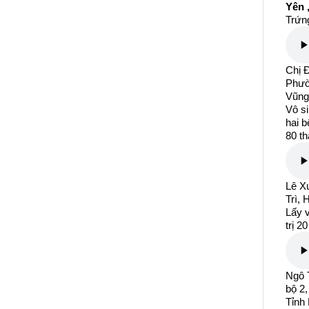
Yên 
Trứng
Chị Đ
Phườ
Vũng
Vô si
hai b
80 th
Lê X
Trì, 
Lấy v
trị 
Ngô 
bộ 2
Tỉnh