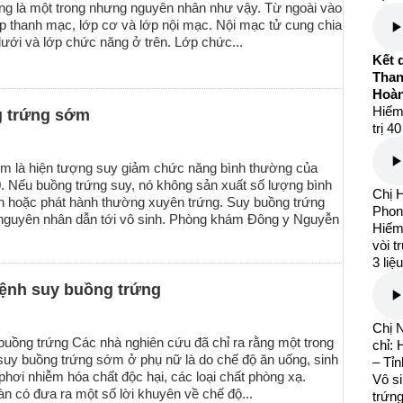
ng là một trong nhưng nguyên nhân như vậy. Từ ngoài vào
lớp thanh mạc, lớp cơ và lớp nội mạc. Nội mạc tử cung chia
dưới và lớp chức năng ở trên. Lớp chức...
Kết 
Than
Hoàn
Hiếm
g trứng sớm
trị 4
 là hiện tượng suy giảm chức năng bình thường của
0. Nếu buồng trứng suy, nó không sản xuất số lượng bình
Chị 
 hoặc phát hành thường xuyên trứng. Suy buồng trứng
Phon
nguyên nhân dẫn tới vô sinh. Phòng khám Đông y Nguyễn
Hiếm 
vòi t
3 liệ
bệnh suy buồng trứng
Chị 
uồng trứng Các nhà nghiên cứu đã chỉ ra rằng một trong
chỉ:
uy buồng trứng sớm ở phụ nữ là do chế độ ăn uống, sinh
– Tỉ
phơi nhiễm hóa chất độc hại, các loại chất phòng xạ.
Vô si
 có đưa ra một số lời khuyên về chế độ...
trứng