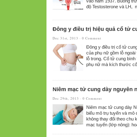
vào năm 1937. Buồng trứ
độ Testosterone và LH, n
Đông y điều trị hiệu quả cổ tử 
Dec 31st, 2013 ·
0 Comment
Đông y điều trị cổ tử cu
của phụ nữ gồm lỗ ngoài v
lỗ trong. Cổ tử cung bì
phụ nữ mà kích thước c
Niêm mạc tử cung dày nguyên n
Dec 29th, 2013 ·
0 Comment
Niêm mạc tử cung dày Nộ
biểu mô trụ tuyến và mô 
không thay đổi theo chu 
mạc tuyến (lớp nông): hoạ