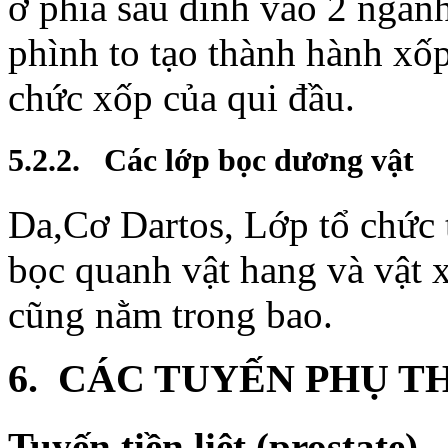
ở phía sau dính vào 2 ngàn
phình to tạo thành hành xốp,
chức xốp của qui đầu.
5.2.2. Các lớp bọc dương vật
Da,Cơ Dartos, Lớp tổ chức 
bọc quanh vật hang và vật 
cũng nằm trong bao.
6. CÁC TUYẾN PHỤ T
Tuyến
tiền liệt (prostate)