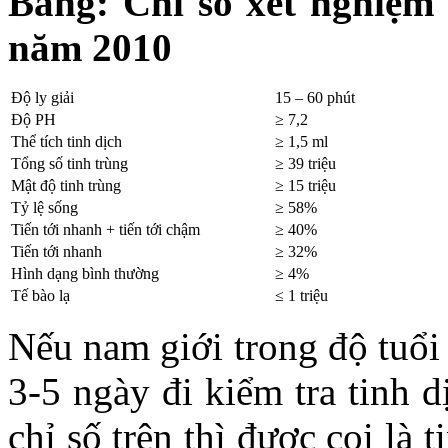
Bảng: Chỉ số xét nghiệm
năm 2010
Độ ly giải
15 – 60 phút
Độ PH
≥ 7,2
Thể tích tinh dịch
≥ 1,5 ml
Tổng số tinh trùng
≥ 39 triệu
Mật độ tinh trùng
≥ 15 triệu
Tỷ lệ sống
≥ 58%
Tiến tới nhanh + tiến tới chậm
≥ 40%
Tiến tới nhanh
≥ 32%
Hình dạng bình thường
≥ 4%
Tế bào lạ
≤ 1 triệu
Nếu nam giới trong độ tuổi 
3-5 ngày đi kiểm tra tinh 
chỉ số trên thì được coi là 