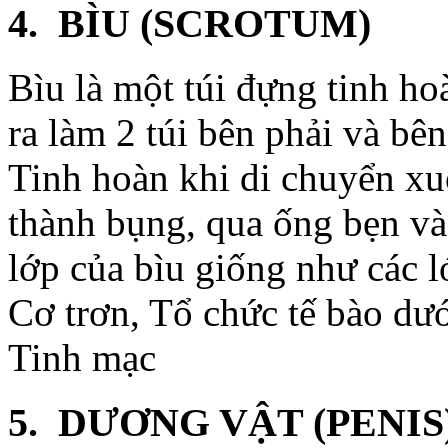
4. BÌU (SCROTUM)
Bìu là một túi đựng tinh ho
ra làm 2 túi bên phải và bên
Tinh hoàn khi di chuyển xuố
thành bụng, qua ống bẹn và
lớp của bìu giống như các l
Cơ trơn, Tổ chức tế bào dướ
Tinh mạc
5. DƯƠNG VẬT (PENIS