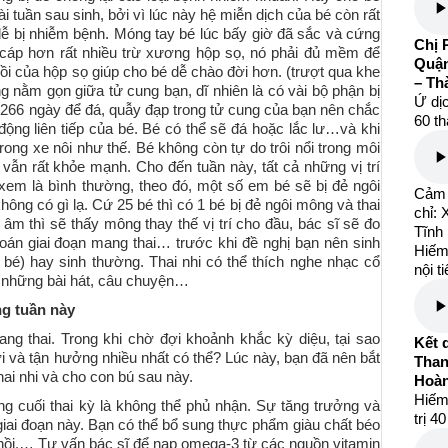
ài tuần sau sinh, bởi vì lúc này hệ miễn dịch của bé còn rất
 dễ bị nhiễm bệnh. Móng tay bé lúc bấy giờ đã sắc và cứng
Chị 
cáp hơn rất nhiều trừ xương hộp sọ, nó phải đủ mềm để
Quận
i của hộp sọ giúp cho bé dễ chào đời hơn. (trượt qua khe
– Th
g nằm gọn giữa tử cung bạn, dĩ nhiên là có vài bộ phận bị
Ứ dịc
n 266 ngày để đá, quẫy đạp trong tử cung của bạn nên chắc
60 th
ng liên tiếp của bé. Bé có thể sẽ đá hoặc lắc lư…và khi
rong xe nôi như thế. Bé không còn tự do trôi nổi trong môi
vẫn rất khỏe mạnh. Cho đến tuần này, tất cả những vị trí
em là bình thường, theo đó, một số em bé sẽ bị đẻ ngôi
Cảm 
ng có gì lạ. Cứ 25 bé thì có 1 bé bị đẻ ngôi mông và thai
chỉ:
âm thì sẽ thấy mông thay thế vị trí cho đầu, bác sĩ sẽ đo
Tĩnh
oán giai đoạn mang thai… trước khi đề nghị bạn nên sinh
Hiếm
bé) hay sinh thường. Thai nhi có thể thích nghe nhạc cổ
nội t
à những bài hát, câu chuyện…
g tuần này
ang thai. Trong khi chờ đợi khoảnh khắc kỳ diệu, tại sao
Kết 
ơi và tận hưởng nhiều nhất có thể? Lúc này, bạn đã nên bắt
Than
ai nhi và cho con bú sau này.
Hoàn
Hiếm
g cuối thai kỳ là không thể phủ nhận. Sự tăng trưởng và
trị 4
g giai đoạn này. Bạn có thể bổ sung thực phẩm giàu chất béo
á hồi,… Tư vấn bác sĩ để nạp omega-3 từ các nguồn vitamin