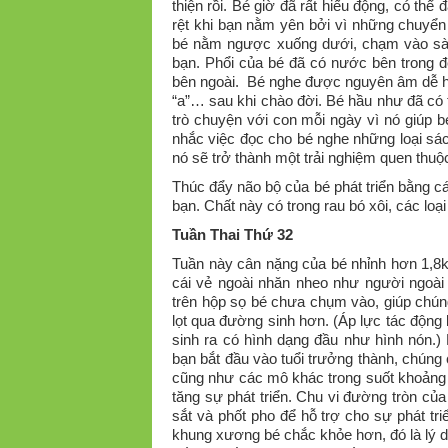
thiện rồi. Bé giờ đã rất hiếu động, có th
rệt khi bạn nằm yên bởi vì những chuyển
bé nằm ngược xuống dưới, chạm vào sàn 
bạn. Phổi của bé đã có nước bên trong để
bên ngoài. Bé nghe được nguyên âm dễ hơn
“a”… sau khi chào đời. Bé hầu như đã có
trò chuyện với con mỗi ngày vì nó giúp 
nhắc việc đọc cho bé nghe những loại sác
nó sẽ trở thành một trải nghiệm quen thuộ
Thúc đẩy não bộ của bé phát triển bằng 
bạn. Chất này có trong rau bó xôi, các loạ
Tuần Thai Thứ 32
Tuần này cân nặng của bé nhỉnh hơn 1,8
cái vẻ ngoài nhăn nheo như người ngoà
trên hộp sọ bé chưa chụm vào, giúp chún
lọt qua đường sinh hơn. (Áp lực tác động l
sinh ra có hình dạng đầu như hình nón.)
bạn bắt đầu vào tuổi trưởng thành, chúng c
cũng như các mô khác trong suốt khoảng th
tăng sự phát triển. Chu vi đường tròn của
sắt và phốt pho để hỗ trợ cho sự phát t
khung xương bé chắc khỏe hơn, đó là lý d