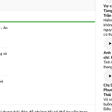
Vợ c
Tùng
Trần
Hiếm
khôn
 – Ăn
nguyệ
có th
Anh 
ng và
chỉ:
Tinh 
than
và
Chị 
Phườ
Thái
Vô s
buồng
Điều 