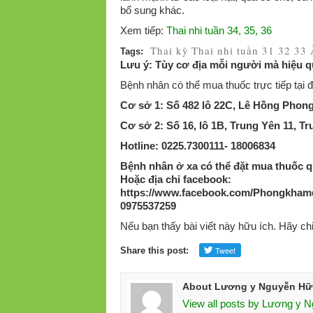
bổ sung khác.
Xem tiếp:
Thai nhi tuần 34, 35, 36
Thai kỳ
Thai nhi tuần 31 32 33
Tags:
Lưu ý: Tùy cơ địa mỗi người mà hiệu qu
Bệnh nhân có thể mua thuốc trực tiếp tại đị
Cơ sở 1: Số 482 lô 22C, Lê Hồng Phon
Cơ sở 2: Số 16, lô 1B, Trung Yên 11, T
Hotline: 0225.7300111- 18006834
Bệnh nhân ở xa có thể đặt mua thuốc qu
Hoặc địa chỉ facebook:
https://www.facebook.com/Phongkham
0975537259
Nếu bạn thấy bài viết này hữu ích. Hãy ch
Share this post:
About Lương y Nguyễn Hữ
View all posts by Lương y 