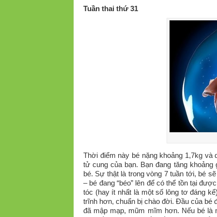
Tuần thai thứ 31
Thời điểm này bé nặng khoảng 1,7kg và d
tử cung của bạn. Bạn đang tăng khoảng 
bé. Sự thật là trong vòng 7 tuần tới, bé 
– bé đang “béo” lên để có thể tồn tại đư
tóc (hay ít nhất là một số lông tơ đáng 
trĩnh hơn, chuẩn bị chào đời. Đầu của bé đ
đã mập mạp, mũm mĩm hơn. Nếu bé là một