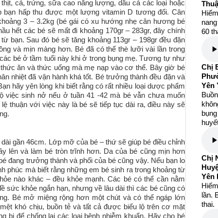
thịt, cá, trứng, sữa cao năng lượng, dầu cá các loại hoặc
Thuậ
p bạn hấp thu được một lượng vitamin D tương đối. Cân
Hiếm
 khoảng 3 – 3.2kg (bé gái có xu hướng nhẹ cân hương bé
nang 
 hầu hết các bé sẽ mất đi khoảng 170gr – 283gr, đây chính
60 th
từ bạn. Sau đó bé sẽ tăng khoảng 113gr – 198gr đều đặn
ồng và mịn màng hơn. Bé đã có thể thè lưỡi vài lần trong
t các bé ở tầm tuổi này khi ở trong bụng mẹ. Tương tự như
Chị 
 thức ăn và thức uống mà mẹ nạp vào cơ thể. Bây giờ bé
Phườ
thân nhiệt đã vận hành khá tốt. Bé trưởng thành đều đặn và
Yên 
Bạn hãy yên lòng khi biết rằng có rất nhiều loại dược phẩm
Buồng
 bộ việc sinh nở nếu ở tuần 41 -42 mà bé vẫn chưa muốn
khôn
 lệ thuận với việc này là bé sẽ tiếp tục dài ra, điều này sẽ
bụng 
ng.
huyết
 dài gần 46cm. Lớp mỡ của bé – thứ sẽ giúp bé điều chỉnh
đầy lên và làm bé tròn trĩnh hơn. Da của bé cũng mịn hơn
Chị 
 bé đang trưởng thành và phổi của bé cũng vậy. Nếu bạn lo
Huy
ạnh phúc mà biết rằng những em bé sinh ra trong khoảng từ
Yên 
khỏe nào khác – đều khỏe mạnh. Các bé có thể cần nằm
Hiếm
n đề sức khỏe ngắn hạn, nhưng về lâu dài thì các bé cũng có
lần. 
háng. Bé mở miệng rộng hơn một chút và có thể ngáp lớn
thai.
 mệt khó chịu, buồn tẻ và tất cả được biểu lộ trên cơ mặt
ng bị để chống lại các loại bệnh nhiễm khuẩn. Hãy cho bé