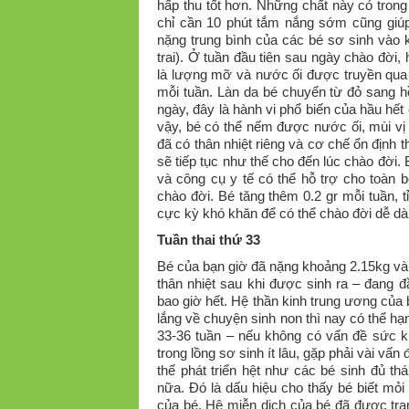
hấp thu tốt hơn. Những chất này có trong 
chỉ cần 10 phút tắm nắng sớm cũng giú
nặng trung bình của các bé sơ sinh vào
trai). Ở tuần đầu tiên sau ngày chào đời,
là lượng mỡ và nước ối được truyền qua 
mỗi tuần. Làn da bé chuyển từ đỏ sang h
ngày, đây là hành vi phổ biến của hầu hế
vậy, bé có thể nếm được nước ối, mùi vị
đã có thân nhiệt riêng và cơ chế ổn định 
sẽ tiếp tục như thế cho đến lúc chào đời. 
và công cụ y tế có thể hỗ trợ cho toàn
chào đời. Bé tăng thêm 0.2 gr mỗi tuần, tỉ
cực kỳ khó khăn để có thể chào đời dễ dà
Tuần thai thứ 33
Bé của bạn giờ đã nặng khoảng 2.15kg và
thân nhiệt sau khi được sinh ra – đang 
bao giờ hết. Hệ thần kinh trung ương của
lắng về chuyện sinh non thì nay có thể h
33-36 tuần – nếu không có vấn đề sức 
trong lồng sơ sinh ít lâu, gặp phải vài vấ
thể phát triển hệt như các bé sinh đủ t
nữa. Đó là dấu hiệu cho thấy bé biết mỏi
của bé. Hệ miễn dịch của bé đã được tra