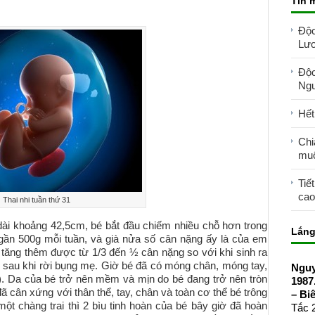
Tin 
Độc
Lươ
Độc
Ngu
Hết
Chi
mu
Tiế
cao
Thai nhi tuần thứ 31
ài khoảng 42,5cm, bé bắt đầu chiếm nhiều chỗ hơn trong
Lắng
gần 500g mỗi tuần, và già nửa số cân nặng ấy là của em
sẽ tăng thêm được từ 1/3 đến ½ cân nặng so với khi sinh ra
ợc sau khi rời bụng mẹ. Giờ bé đã có móng chân, móng tay,
Nguy
kể). Da của bé trở nên mềm và mịn do bé đang trở nên tròn
1987
ã cân xứng với thân thể, tay, chân và toàn cơ thể bé trông
– Bi
 chàng trai thì 2 bìu tinh hoàn của bé bây giờ đã hoàn
Tắc 2