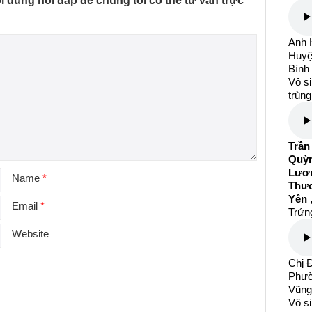
ội dung hỏi đáp để chúng tôi có thể tư vấn trực
Anh H
Huyệ
Bình
Vô si
trùng
Trần
Quỳn
Lươn
Name
*
Thươ
Yên 
Email
*
Trứng
Website
Chị Đ
Phườ
Vũng
Vô si