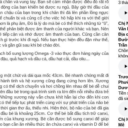
ể đá chân và vung tay. Bạn sẽ cảm nhận được điều đó rất rõ
3 thá
 động của bạn khiến bé được ru ngủ. Bây giờ thì đầu của
chậu của bạn trong khi chân thì đá lên phần lồng ngực
 chuẩn bị và củng cố cho việc hô hấp khi ra với thế giới
 là phụ âm, Đó là lý do mà bé có thể thích những từ “ô”,
Chị 
 thể phân biệt được âm thanh của người khác và bạn. Nên
Văn 
bé tiếp cận và nhớ được âm thanh của bạn. Cũng cần cân
Địa 
h gì trước khi đi ngủ. Nếu bạn thực hiện đều đặn như thế,
Đườ
c và gần gũi sau khi bé chào đời.
Trần
Chồng
cách bổ sung lượng Omega -3 vào thực đơn hàng ngày của
không
i đậu, quả hạch và dầu cá, dầu hạt cải, dầu oliu…
kg một chút và dài qua mốc 43cm. Bé nhanh chóng mất đi
Trươ
i hành tinh và hệ xương cũng đang cứng hơn lên. Xương
Phườ
g có thể dịch chuyển và hơi chồng lên nhau để bé dễ chui
Dươ
ên đầu bé trong quá trình sinh ra lớn đến nỗi nhiều đứa trẻ
Tiền 
 Những xương này vẫn chưa khít hẳn lại cho đến khi con
đã s
ó thể tiếp tục phát triển cùng với sự phát triển của não bé
ời gian thơ ấu, thiếu nhi. Hiện thời, bộ não của bé đã gia
 đầu bé là khoảng 25cm. Cơ thể bé bắt đầu tích trữ canxi,
riển của khung xương. Bé cần được bổ sung canxi để giúp
Chị 
o bạn cần ăn nhiều thức ăn chứa canxi và vitamin D để bé
Mê