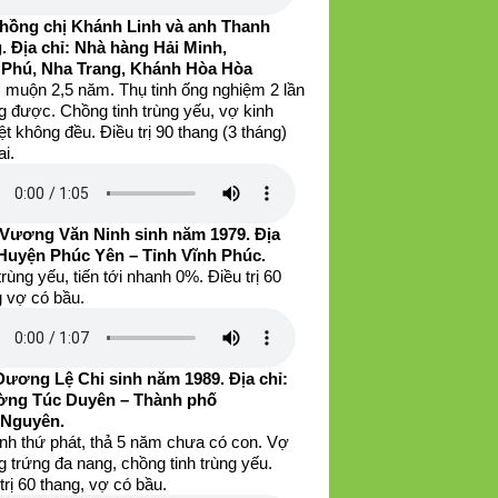
hồng chị Khánh Linh và anh Thanh
. Địa chỉ: Nhà hàng Hải Minh,
 Phú, Nha Trang, Khánh Hòa Hòa
 muộn 2,5 năm. Thụ tinh ống nghiệm 2 lần
g được. Chồng tinh trùng yếu, vợ kinh
t không đều. Điều trị 90 thang (3 tháng)
ai.
Vương Văn Ninh sinh năm 1979. Địa
 Huyện Phúc Yên – Tỉnh Vĩnh Phúc.
trùng yếu, tiến tới nhanh 0%. Điều trị 60
g vợ có bầu.
Dương Lệ Chi sinh năm 1989. Địa chỉ:
ng Túc Duyên – Thành phố
 Nguyên.
inh thứ phát, thả 5 năm chưa có con. Vợ
 trứng đa nang, chồng tinh trùng yếu.
trị 60 thang, vợ có bầu.