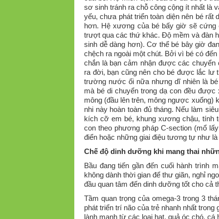
sơ sinh tránh ra chỗ công cộng ít nhất là v
yếu, chưa phát triển toàn diện nên bé rất
hơn. Hệ xương của bé bấy giờ sẽ cứng 
trượt qua các thứ khác. Độ mềm và đàn hồ
sinh dễ dàng hơn). Cơ thể bé bây giờ đan
chệch ra ngoài một chút. Bởi vì bé có đế
chắn là bạn cảm nhận được các chuyển độ
ra đời, bạn cũng nên cho bé được lắc lư t
trường nước ối nữa nhưng dĩ nhiên là bé 
mà bé di chuyển trong dạ con đều được x
mông (đầu lên trên, mông ngược xuống) khô
nhi này hoàn toàn đủ tháng. Nếu làm siêu 
kích cỡ em bé, khung xương chậu, tính t
con theo phương pháp C-section (mổ lấy 
điển hoặc những giai điệu tương tự như l
Chế độ dinh dưỡng khi mang thai nhữn
Bầu đang tiến gần đến cuối hành trình m
không dành thời gian để thư giãn, nghỉ ng
đầu quan tâm đến dinh dưỡng tốt cho cả th
Tầm quan trọng của omega-3 trong 3 thán
phát triển trí não của trẻ nhanh nhất tron
lành mạnh từ các loại hạt, quả óc chó, c