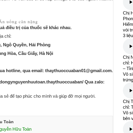
Chị 
Phon
 Ăn uống cân nặng
Hiếm 
ả điều trị của thuốc sẽ khác nhau.
vòi t
3 liệ
a chỉ:
g, Ngô Quyền, Hải Phòng
rung Hòa, Cầu Giấy, Hà Nội
Chị 
chỉ:
– Tỉ
a hotline, qua email:
thaythuoccuaban01@gmail.com
.
Vô si
trứng
dongynguyenhuutoan.thaythuoccuaban/
Qua zalo:
ia sẻ để tạo phúc cho mình và giúp đỡ mọi người.
Chị 
chỉ:
Vô si
bên v
u Toàn
Nguyễn Hữu Toàn