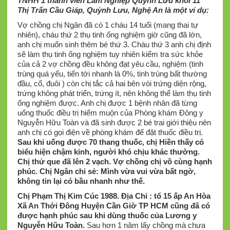
TNHH 1 thành viên Lâm Nghiệp Quỳnh Lưu khối 11
Thị Trấn Cầu Giáp, Quỳnh Lưu, Nghệ An là một ví dụ:
Vợ chồng chị Ngân đã có 1 cháu 14 tuổi (mang thai tự
nhiên), cháu thứ 2 thụ tinh ống nghiệm giờ cũng đã lớn,
anh chị muốn sinh thêm bé thứ 3. Cháu thứ 3 anh chị định
sẽ làm thụ tinh ống nghiệm tuy nhiên kiểm tra sức khỏe
của cả 2 vợ chồng đều không đạt yêu cầu, nghiệm (tinh
trùng quá yếu, tiến tới nhanh là 0%, tinh trùng bất thường
đầu, cổ, đuôi ) còn chị tắc cả hai bên vòi trứng diện rộng,
trứng không phát triển, trứng ít, nên không thể làm thụ tinh
ống nghiệm được. Anh chị được 1 bệnh nhân đã từng
uống thuốc điều trị hiếm muộn của Phòng khám Đông y
Nguyễn Hữu Toàn và đã sinh được 2 bé trai giới thiệu nên
anh chị có gọi điện về phòng khám để đặt thuốc điều trị.
Sau khi uống được 70 thang thuốc, chị Hiền thấy có
biểu hiện chậm kinh, người khó chịu khác thường.
Chị thử que đã lên 2 vạch. Vợ chồng chị vô cùng hạnh
phúc. Chị Ngân chi sẻ: Mình vừa vui vừa bất ngờ,
không tin lại có bầu nhanh như thế.
Chị Phạm Thị Kim Cúc 1988. Địa Chỉ : tổ 15 ấp An Hòa
Xã An Thới Đông Huyện Cần Giờ TP HCM cũng đã có
được hạnh phúc sau khi dùng thuốc của Lương y
Nguyễn Hữu Toàn.
Sau hơn 1 năm lấy chồng mà chưa