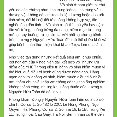
Vô sinh ở nam giới thì chủ
yếu do các chứng như: tinh trùng loãng, tinh trùng yếu,
dương vật không căng cứng do liệt dương hoặc do xuất
tinh sớm, đôi khi nội tiết tố chồng không hợp vợ, tắc
nghẽn ống dẫn tinh… Vô sinh ở nữ thì chủ yếu hay gặp:
tắc vòi trứng, buồng trứng đa nang, niêm mạc tử cung
mỏng, suy buồng trứng sớm…Với những chứng bệnh
trên, Lương y Nguyễn Hữu Toàn đều có thể chữa khỏi và
giúp bệnh nhân thực hiện khát khao được làm cha làm
mẹ.
Nhờ việc tận dụng nhưng kết quả siêu âm, chụp chiếu,
xét nghiệm của y học hiện đại, kết hợp với những ưu
điểm của YHCT trong điều trị bệnh vô sinh hiếm muộn vì
thế hiệu quả điều trị bệnh cũng được nâng cao. Hàng
ngàn cặp vợ chồng vô sinh, hiếm muộn điều trị ở nhiều
nơi, thậm chí nhiều cặp vợ chồng đã thụ tinh ống nghiệm
không thành công, nhưng khi uống thuốc của Lương y
Nguyễn Hữu Toàn đã có tin vui.
Phòng khám Đông y Nguyễn Hữu Toàn hiện có 2 cơ sở
chính: Cơ sở 1: Số 482 lô 22C, Lê Hồng Phong, Ngô
Quyền, Hải Phòng. Cơ sở 2: Số nhà 16, lô 1B, Trung Yên
11, Trung Hòa, Cầu Giấy, Hà Nội. Bệnh nhân có thể đến