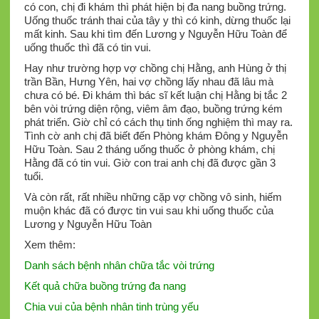
có con, chị đi khám thì phát hiện bị đa nang buồng trứng.
Uống thuốc tránh thai của tây y thì có kinh, dừng thuốc lại
mất kinh. Sau khi tìm đến Lương y Nguyễn Hữu Toàn để
uống thuốc thì đã có tin vui.
Hay như trường hợp vợ chồng chị Hằng, anh Hùng ở thị
trần Bần, Hưng Yên, hai vợ chồng lấy nhau đã lâu mà
chưa có bé. Đi khám thì bác sĩ kết luận chị Hằng bị tắc 2
bên vòi trứng diện rộng, viêm âm đạo, buồng trứng kém
phát triển. Giờ chỉ có cách thụ tinh ống nghiệm thì may ra.
Tình cờ anh chị đã biết đến Phòng khám Đông y Nguyễn
Hữu Toàn. Sau 2 tháng uống thuốc ở phòng khám, chị
Hằng đã có tin vui. Giờ con trai anh chị đã được gần 3
tuổi.
Và còn rất, rất nhiều những cặp vợ chồng vô sinh, hiếm
muộn khác đã có được tin vui sau khi uống thuốc của
Lương y Nguyễn Hữu Toàn
Xem thêm:
Danh sách bệnh nhân chữa tắc vòi trứng
Kết quả chữa buồng trứng đa nang
Chia vui của bệnh nhân tinh trùng yếu