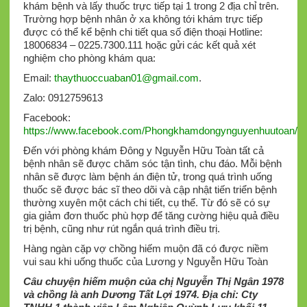
khám bệnh và lấy thuốc trực tiếp tại 1 trong 2 địa chỉ trên.
Trường hợp bệnh nhân ở xa không tới khám trực tiếp
được có thể kể bệnh chi tiết qua số điện thoại Hotline:
18006834 – 0225.7300.111 hoặc gửi các kết quả xét
nghiệm cho phòng khám qua:
Email:
thaythuoccuaban01@gmail.com
.
Zalo: 0912759613
Facebook:
https://www.facebook.com/Phongkhamdongynguyenhuutoan/
Đến với phòng khám Đông y Nguyễn Hữu Toàn tất cả
bệnh nhân sẽ được chăm sóc tận tình, chu đáo. Mỗi bệnh
nhân sẽ được làm bệnh án điện tử, trong quá trình uống
thuốc sẽ được bác sĩ theo dõi và cập nhật tiến triển bệnh
thường xuyên một cách chi tiết, cụ thể. Từ đó sẽ có sự
gia giảm đơn thuốc phù hợp để tăng cường hiệu quả điều
trị bệnh, cũng như rút ngắn quá trình điều trị.
Hàng ngàn cặp vợ chồng hiếm muộn đã có được niềm
vui sau khi uống thuốc của Lương y Nguyễn Hữu Toàn
Câu chuyện hiếm muộn của chị Nguyễn Thị Ngân 1978
và chồng là anh Dương Tất Lợi 1974. Địa chỉ: Cty