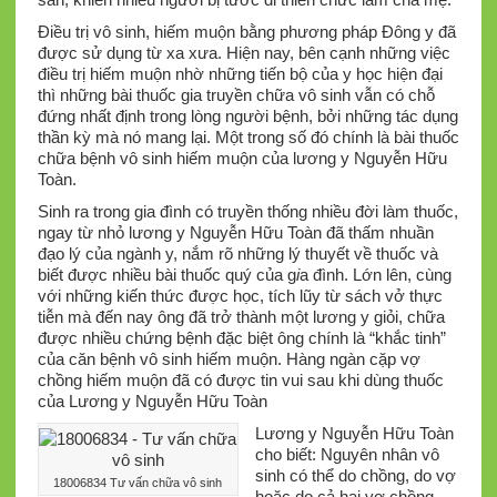
Điều trị vô sinh, hiếm muộn bằng phương pháp Đông y đã
được sử dụng từ xa xưa. Hiện nay, bên cạnh những việc
điều trị hiếm muộn nhờ những tiến bộ của y học hiện đại
thì những bài thuốc gia truyền chữa vô sinh vẫn có chỗ
đứng nhất định trong lòng người bệnh, bởi những tác dụng
thần kỳ mà nó mang lại. Một trong số đó chính là bài thuốc
chữa bệnh vô sinh hiếm muộn của lương y Nguyễn Hữu
Toàn.
Sinh ra trong gia đình có truyền thống nhiều đời làm thuốc,
ngay từ nhỏ lương y Nguyễn Hữu Toàn đã thấm nhuần
đạo lý của ngành y, nắm rõ những lý thuyết về thuốc và
biết được nhiều bài thuốc quý của g
i
a đình. Lớn lên, cùng
với những kiến thức được học, tích lũy từ sách vở thực
tiễn mà đến nay ông đã trở thành một lương y giỏi, chữa
được nhiều chứng bệnh đặc biệt ông chính là “khắc tinh”
của căn bệnh vô sinh hiếm muộn. Hàng ngàn cặp vợ
chồng hiếm muộn đã có được tin vui sau khi dùng thuốc
của Lương y Nguyễn Hữu Toàn
Lương y Nguyễn Hữu Toàn
cho biết: Nguyên nhân vô
sinh có thể do chồng, do vợ
18006834 Tư vấn chữa vô sinh
hoặc do cả hai vợ chồng.