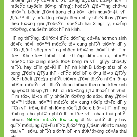
phбє§n Д‘ГЎy cб»§a cГЎc б»‘ng tuyбєїn. Lб»›p nб»™i
mбєЎc tuyбєїn (lб»›p nГґng): hoбєЎt Д‘б»™ng chб»‹u
nhiб»Ѓu biбєїn Д‘б»•i trong chu kб»і kinh nguyб»‡t, vГ
Д‘б»™ dГ y mб»Џng cб»§a lб»›p nГ y sбєЅ thay Д‘б»•i
theo tб»«ng giai Д‘oбєЎn: sбєЎch hai 3 ngГ y, rб»Ґng
trб»©ng, chuбє©n bб»‹ hГ nh kinh.
HГ ng thГЎng, dЖ°б»›i tГЎc dб»Ґng cб»§a hormon sinh
dб»Ґc nб»Ї, nб»™i mбєЎc tб»­ cung phГЎt triб»ѓn dГ y
lГЄn Д‘б»ѓ sбєµn sГ ng nhбє­n trб»©ng thб»Ґ tinh lГ m
tб»•. Khi sб»± thб»Ґ tinh khГґng diб»…n ra, nб»™i
mбєЎc tб»­ cung sбєЅ tб»± bong ra vГ gГўy chбєЈy
mГЎu hay cГІn gб»Ќi lГ hГ nh kinh.В Lб»›p tбєї bГ o
bong Д‘бєїn Д‘Гўu thГ¬ cГЎc tбєї bГ o б»џ lб»›p Д‘ГЎy
lбєЎi bбєЇt Д‘бє§u phГЎt triб»ѓn Д‘б»ѓ tбєЎo nГЄn lб»›p
niГЄm mбєЎc vГ lбєЎi tiбєїn triб»ѓn theo chu kб»і kinh
nguyб»‡t tiбєїp Д‘Гі. Khi cГі trб»©ng Д‘ГЈ thб»Ґ tinh vб»Ѓ
lГ m tб»•, lб»›p nГ y phбєЈn б»©ng do sб»± thay Д‘б»•i
nб»™i tiбєїt, nб»™i mбєЎc tб»­ cung tiбєїp tб»Ґc dГ y
lГЄn vГ trб»џ thГ nh lб»›p rбєҐt Д‘бє·c biб»‡t lГ mГ ng
rб»Ґng, cho phГ©p phГґi lГ m tб»• vГ nhau thai phГЎt
triб»ѓn.
NiГЄm mбєЎc tб»­ cung
dГ№ quГЎ dГ y hay
quГЎ mб»Џng Д‘б»Ѓu tГЎc Д‘б»™ng Д‘бєїn viб»‡c mang
thai vГ sб»± phГЎt triб»ѓn bГ¬nh thЖ°б»ќng cб»§a thai
nhi.