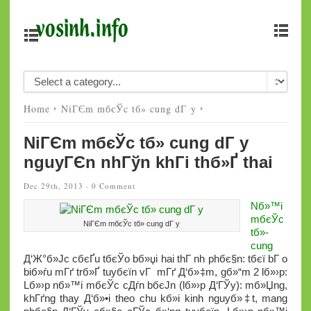
Home
NiГЄm mбєЎc tб»­ cung dГ y
NiГЄm mбєЎc tб»­ cung dГ y
nguyГЄn nhГўn khГі thб»Ґ thai
Dec 29th, 2013 ·
0 Comment
Nб»™i
mбєЎc
NiГЄm mбєЎc tб»­ cung dГ y
tб»­
cung
Д‘Ж°б»Јc cбєҐu tбєЎo bб»џi hai thГ nh phбє§n: tбєї bГ o
biб»ѓu mГґ trб»Ґ tuyбєїn vГ mГґ Д‘б»‡m, gб»“m 2 lб»›p:
Lб»›p nб»™i mбєЎc cДѓn bбєЈn (lб»›p Д‘ГЎy): mб»Џng,
khГґng thay Д‘б»•i theo chu kб»і kinh nguyб»‡t, mang