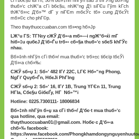
cГі bбє§u luГґn, 50% bб»‡nh nhГўn sau 3 thГЎng uб»‘ng
thuб»‘c chЖ°a cГі bбє§u, nhЖ°ng Д‘i siГЄu Гўm kГ­ch
thЖ°б»›c Д‘б»™ dГ y niГЄm mбєЎc tб»­ cung Д‘бєЎt
mб»©c cho phГ©p.
Theo thaythuoccuaban.com tб»•ng hб»Јp
LЖ°u ГЅ: TГ№y cЖЎ Д‘б»‹a mб»—i ngЖ°б»ќi mГ
hiб»‡u quбєЈ Д‘iб»Ѓu trб»‹ cб»§a thuб»‘c sбєЅ khГЎc
nhau.
Bб»‡nh nhГўn cГі thб»ѓ mua thuб»‘c trб»±c tiбєїp tбєЎi
Д‘б»‹a chб»‰:
CЖЎ sб»џ 1: Sб»‘ 482 lГґ 22C, LГЄ Hб»“ng Phong,
NgГґ Quyб»Ѓn, HбєЈi PhГІng
CЖЎ sб»џ 2: Sб»‘ 16, lГґ 1B, Trung YГЄn 11, Trung
HГІa, Cбє§u GiбєҐy, HГ Nб»™i
Hotline: 0225.7300111- 18006834
Bб»‡nh nhГўn б»џ xa cГі thб»ѓ Д‘бє·t mua thuб»‘c
qua hotline, qua email:
thaythuoccuaban01@gmail.com
.
Hoбє·c Д‘б»‹a
chб»‰ facebook:
https://www.facebook.com/Phongkhamdongynguyenhuutoa