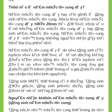
Thбєї nГ o lГ niГЄm mбєЎc tб»­ cung dГ y?
NiГЄm mбєЎc tб»­ cung dГ y hay cГІn gб»Ќi lГ tДѓng
sinh niГЄm mбєЎc tб»­ cung. Nбєїu lб»›p niГЄm mбєЎc
tб»­ cung
dГ y hЖЎn 20mm
thГ¬ Д‘Ж°б»Јc xбєїp vГ o
tГ¬nh trбєЎng niГЄm mбєЎc tб»­ cung dГ y, hay tДѓng
sinh niГЄm mбєЎc tб»­ cung. NiГЄm mбєЎc tб»­ cung
dГ y lГ mб»™t trong nhб»Їng nguyГЄn nhГўn gГўy khГі
thб»Ґ thai б»џ phб»Ґ nб»Ї.
NiГЄm mбєЎc tб»­ cung dГ y lГ do sб»± tДѓng sinh cГЎc
tuyбєїn vб»›i kГ­ch thЖ°б»›c vГ hГ¬nh dбєЎng khГґng
Д‘б»Ѓu kГЁm sб»± tДѓng tб»· lб»‡ trГЄn tuyбєїn mГґ
Д‘б»‡m so vб»›i nб»™i mбєЎc tб»­ cung б»џ giai
Д‘oбєЎn phГЎt triб»ѓn (thЖ°б»ќng vГ o giai Д‘oбєЎn nб»­a
sau cб»§a chu kб»і kinh nguyб»‡t).
TДѓng sinh NMTC thЖ°б»ќng cГі 4 dбєЎng: TДѓng sinh
Д‘ЖЎn giбєЈn, tДѓng sinh phб»©c tбєЎp, tДѓng sinh
Д‘iб»ѓn hГ¬nh vГ khГґng Д‘iб»ѓn hГ¬nh.
NguyГЄn nhГўn khiбєїn niГЄm mбєЎc tб»­ cung dГ y
(tДѓng sinh niГЄm mбєЎc tб»­ cung)
TДѓng sбєЈn nб»™i mбєЎc tб»­ cung thЖ°б»ќng do rб»‘i