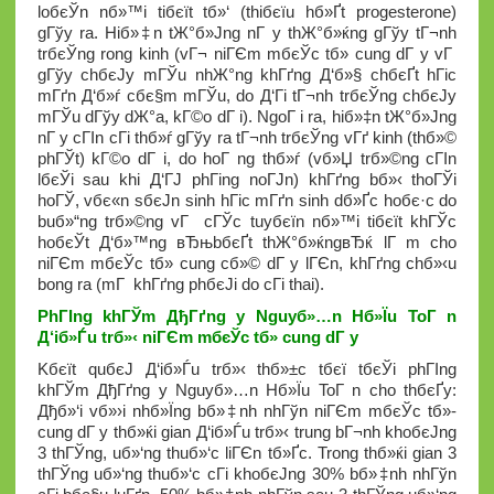
loбєЎn nб»™i tiбєїt tб»‘ (thiбєїu hб»Ґt progesterone)
gГўy ra. Hiб»‡n tЖ°б»Јng nГ y thЖ°б»ќng gГўy tГ¬nh
trбєЎng rong kinh (vГ¬ niГЄm mбєЎc tб»­ cung dГ y vГ
gГўy chбєЈy mГЎu nhЖ°ng khГґng Д‘б»§ chбєҐt hГіc
mГґn Д‘б»ѓ cбє§m mГЎu, do Д‘Гі tГ¬nh trбєЎng chбєЈy
mГЎu dГўy dЖ°a, kГ©o dГ i). NgoГ i ra, hiб»‡n tЖ°б»Јng
nГ y cГІn cГі thб»ѓ gГўy ra tГ¬nh trбєЎng vГґ kinh (thб»©
phГЎt) kГ©o dГ i, do hoГ ng thб»ѓ (vб»Џ trб»©ng cГІn
lбєЎi sau khi Д‘ГЈ phГіng noГЈn) khГґng bб»‹ thoГЎi
hoГЎ, vбє«n sбєЈn sinh hГіc mГґn sinh dб»Ґc hoбє·c do
buб»“ng trб»©ng vГ cГЎc tuyбєїn nб»™i tiбєїt khГЎc
hoбєЎt Д‘б»™ng вЂњbбєҐt thЖ°б»ќngвЂќ lГ m cho
niГЄm mбєЎc tб»­ cung cб»© dГ y lГЄn, khГґng chб»‹u
bong ra (mГ khГґng phбєЈi do cГі thai).
PhГІng khГЎm ДђГґng y Nguyб»…n Hб»Їu ToГ n
Д‘iб»Ѓu trб»‹ niГЄm mбєЎc tб»­ cung dГ y
Kбєїt quбєЈ Д‘iб»Ѓu trб»‹ thб»±c tбєї tбєЎi phГІng
khГЎm ДђГґng y Nguyб»…n Hб»Їu ToГ n cho thбєҐy:
Дђб»‘i vб»›i nhб»Їng bб»‡nh nhГўn niГЄm mбєЎc tб»­
cung dГ y thб»ќi gian Д‘iб»Ѓu trб»‹ trung bГ¬nh khoбєЈng
3 thГЎng, uб»‘ng thuб»‘c liГЄn tб»Ґc. Trong thб»ќi gian 3
thГЎng uб»‘ng thuб»‘c cГі khoбєЈng 30% bб»‡nh nhГўn