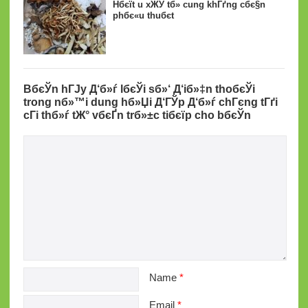
Hбєїt u xЖЎ tб»­ cung khГґng cбє§n
phбє«u thuбє­t
BбєЎn hГЈy Д‘б»ѓ lбєЎi sб»‘ Д‘iб»‡n thoбєЎi
trong nб»™i dung hб»Џi Д‘ГЎp Д‘б»ѓ chГєng tГґi
cГі thб»ѓ tЖ° vбєҐn trб»±c tiбєїp cho bбєЎn
Name
*
Email
*