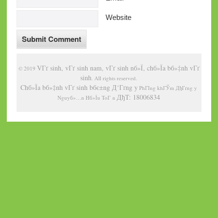
Website
VГґ sinh, vГґ sinh nam, vГґ sinh nб»Ї, chб»Їa bб»‡nh vГґ
© 2019
sinh
. All rights reserved.
Chб»Їa bб»‡nh vГґ sinh bбє±ng Д‘Гґng y
PhГІng khГЎm ДђГґng y
ДђT: 18006834
Nguyб»…n Hб»Їu ToГ n