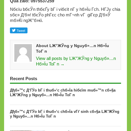
Qua zalo: 0975537259
Nбєїu bбєЎn thбєҐy bГ i viбєїt nГ y hб»Їu Г­ch. HГЈy chia
sбє» Д‘б»ѓ tбєЎo phГєc cho mГ¬nh vГ giГєp Д‘б»Ў
mб»Ќi ngЖ°б»ќi.
About LЖ°ЖЎng y Nguyб»…n Hб»Їu
ToГ n
View all posts by LЖ°ЖЎng y Nguyб»…n
Hб»Їu ToГ n →
Recent Posts
Дђб»™c Д‘ГЎo bГ i thuб»‘c chб»Їa hiбєїm muб»™n cб»§a
LЖ°ЖЎng y Nguyб»…n Hб»Їu ToГ n
Дђб»™c Д‘ГЎo bГ i thuб»‘c chб»Їa vГґ sinh cб»§a LЖ°ЖЎng
y Nguyб»…n Hб»Їu ToГ n