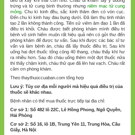
đều bị xảy khi thai còn nhỏ. Cháu đi khám tây y buồng
trứng và tử cung bình thường nhưng
niêm mạc tử cung
mỏng
. Chu kì kinh đều, sắc kinh thâm đen có vón cục.
Đến chu kì kinh hay đau bụng dưới. Đã làm thụ tinh nhân
tạo 2 lần không thành công. Tiền sử viêm âm đạo 1 lần đã
điều trị khỏi. Cháu được biết phòng khám mình điều trị
bệnh vô sinh hiếm muộn rất hiệu quả nên có gửi thư đến
phòng khám để được tư vấn. Sau khi được các bác sĩ tư
vấn và làm bệnh án, cháu đã lấy thuốc điều trị. Sau khi
uống hai đợt thuốc tổng cộng 40 thang, cháu thấy khí hư
ra nhiều hơn. Sau đó cháu uống thêm một đợt thuốc nữa
thì thấy chậm kinh, cháu thử que đã lên hai vạch. Cháu rất
cảm ơn phòng khám.
Theo thaythuoccuaban.com tổng hợp
Lưu ý: Tùy cơ địa mỗi người mà hiệu quả điều trị của
thuốc sẽ khác nhau.
Bệnh nhân có thể mua thuốc trực tiếp tại địa chỉ:
Cơ sở 1: Số 482 lô 22C, Lê Hồng Phong, Ngô Quyền,
Hải Phòng
Cơ sở 2: Số 16, lô 1B, Trung Yên 11, Trung Hòa, Cầu
Giấy, Hà Nội