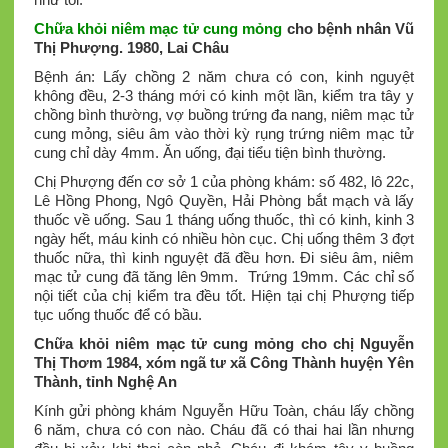
Chữa khỏi niêm mạc tử cung mỏng
cho bệnh nhân Vũ
Thị Phượng. 1980, Lai Châu
Bệnh án: Lấy chồng 2 năm chưa có con, kinh nguyệt
không đều, 2-3 tháng mới có kinh một lần, kiểm tra tây y
chồng bình thường, vợ buồng trứng đa nang, niêm mạc tử
cung mỏng, siêu âm vào thời kỳ rụng trứng niêm mạc tử
cung chỉ dày 4mm. Ăn uống, đại tiểu tiện bình thường.
Chị Phượng đến cơ sở 1 của phòng khám: số 482, lô 22c,
Lê Hồng Phong, Ngô Quyền, Hải Phòng bắt mạch và lấy
thuốc về uống. Sau 1 tháng uống thuốc, thì có kinh, kinh 3
ngày hết, máu kinh có nhiều hòn cục. Chị uống thêm 3 đợt
thuốc nữa, thì kinh nguyệt đã đều hơn. Đi siêu âm, niêm
mạc tử cung đã tăng lên 9mm. Trứng 19mm. Các chỉ số
nội tiết của chị kiểm tra đều tốt. Hiện tại chị Phượng tiếp
tục uống thuốc để có bầu.
Chữa khỏi niêm mạc tử cung mỏng cho chị Nguyễn
Thị Thơm 1984,
xóm ngã tư xã Công Thành huyện Yên
Thành, tỉnh Nghệ An
Kính gửi phòng khám Nguyễn Hữu Toàn, cháu lấy chồng
6 năm, chưa có con nào. Cháu đã có thai hai lần nhưng