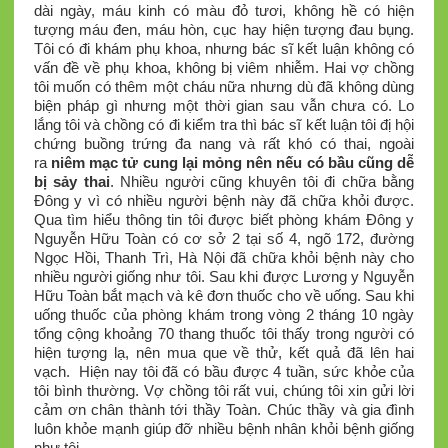
dài ngày, máu kinh có màu đỏ tươi, không hề có hiện
tượng máu đen, máu hòn, cục hay hiện tượng đau bụng.
Tôi có đi khám phụ khoa, nhưng bác sĩ kết luận không có
vấn đề về phụ khoa, không bị viêm nhiễm. Hai vợ chồng
tôi muốn có thêm một cháu nữa nhưng dù đã không dùng
biện pháp gì nhưng một thời gian sau vẫn chưa có. Lo
lắng tôi và chồng có đi kiểm tra thì bác sĩ kết luận tôi đị hội
chứng buồng trứng đa nang và rất khó có thai, ngoài
ra
niêm mạc tử cung lại mỏng nên nếu có bầu cũng dễ
bị sảy thai
. Nhiều người cũng khuyên tôi đi chữa bằng
Đông y vì có nhiều người bệnh này đã chữa khỏi được.
Qua tìm hiểu thông tin tôi được biết phòng khám Đông y
Nguyễn Hữu Toàn có cơ sở 2 tại số 4, ngõ 172, đường
Ngọc Hồi, Thanh Trì, Hà Nội đã chữa khỏi bệnh này cho
nhiều người giống như tôi. Sau khi được Lương y Nguyễn
Hữu Toàn bắt mạch và kê đơn thuốc cho về uống. Sau khi
uống thuốc của phòng khám trong vòng 2 tháng 10 ngày
tổng cộng khoảng 70 thang thuốc tôi thấy trong người có
hiện tượng lạ, nên mua que về thử, kết quả đã lên hai
vạch. Hiện nay tôi đã có bầu được 4 tuần, sức khỏe của
tôi bình thường. Vợ chồng tôi rất vui, chúng tôi xin gửi lời
cảm ơn chân thành tới thầy Toàn. Chúc thầy và gia đình
luôn khỏe mạnh giúp đỡ nhiều bệnh nhân khỏi bệnh giống
như tôi.