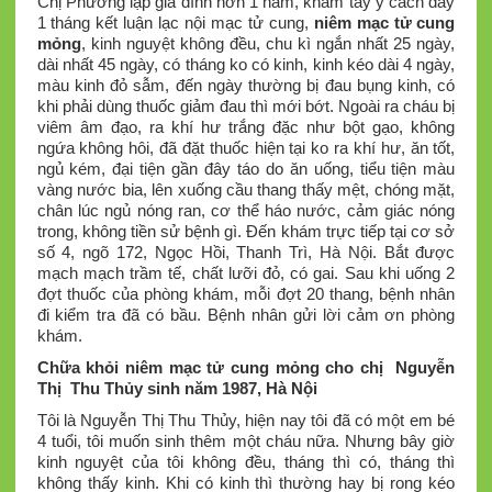
Chị Phương lập gia đình hơn 1 năm, khám tây y cách đây
1 tháng kết luận lạc nội mạc tử cung,
niêm mạc tử cung
mỏng
, kinh nguyệt không đều, chu kì ngắn nhất 25 ngày,
dài nhất 45 ngày, có tháng ko có kinh, kinh kéo dài 4 ngày,
màu kinh đỏ sẫm, đến ngày thường bị đau bụng kinh, có
khi phải dùng thuốc giảm đau thì mới bớt. Ngoài ra cháu bị
viêm âm đạo, ra khí hư trắng đặc như bột gạo, không
ngứa không hôi, đã đặt thuốc hiện tại ko ra khí hư, ăn tốt,
ngủ kém, đại tiện gần đây táo do ăn uống, tiểu tiện màu
vàng nước bia, lên xuống cầu thang thấy mệt, chóng mặt,
chân lúc ngủ nóng ran, cơ thể háo nước, cảm giác nóng
trong, không tiền sử bệnh gì. Đến khám trực tiếp tại cơ sở
số 4, ngõ 172, Ngọc Hồi, Thanh Trì, Hà Nội. Bắt được
mạch mạch trầm tế, chất lưỡi đỏ, có gai. Sau khi uống 2
đợt thuốc của phòng khám, mỗi đợt 20 thang, bệnh nhân
đi kiểm tra đã có bầu. Bệnh nhân gửi lời cảm ơn phòng
khám.
Chữa khỏi niêm mạc tử cung mỏng cho chị Nguyễn
Thị Thu Thủy sinh năm 1987, Hà Nội
Tôi là Nguyễn Thị Thu Thủy, hiện nay tôi đã có một em bé
4 tuổi, tôi muốn sinh thêm một cháu nữa. Nhưng bây giờ
kinh nguyệt của tôi không đều, tháng thì có, tháng thì
không thấy kinh. Khi có kinh thì thường hay bị rong kéo