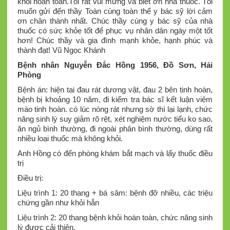
khỏi hoàn toàn.Tôi rất vui mừng và biết ơn nhà thuốc. Tôi
muốn gửi đến thầy Toàn cùng toàn thể y bác sỹ lời cảm
ơn chân thành nhất. Chúc thầy cùng y bác sỹ của nhà
thuốc có sức khỏe tốt để phục vụ nhân dân ngày một tốt
hơn! Chúc thầy và gia đình mạnh khỏe, hạnh phúc và
thành đạt! Vũ Ngọc Khánh
Bệnh nhân Nguyễn Đắc Hồng 1956, Đồ Sơn, Hải
Phòng
Bệnh án: hiện tại đau rát dương vật, đau 2 bên tinh hoàn,
bệnh bị khoảng 10 năm, đi kiểm tra bác sĩ kết luận viêm
mào tinh hoàn. có lúc nóng rát nhưng sờ thì lại lạnh, chức
năng sinh lý suy giảm rõ rệt, xét nghiệm nước tiểu ko sao,
ăn ngủ bình thường, đi ngoài phân bình thường, dùng rất
nhiều loại thuốc mà không khỏi.
Anh Hồng có đến phòng khám bắt mạch và lấy thuốc điều
trị
Điều trị:
Liệu trình 1: 20 thang + bá sâm: bệnh đỡ nhiều, các triệu
chứng gần như khỏi hẳn
Liệu trình 2: 20 thang bệnh khỏi hoàn toàn, chức năng sinh
lý được cải thiện.