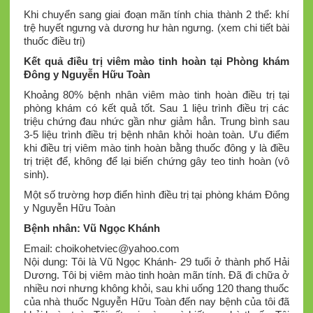
Khi chuyển sang giai đoạn mãn tính chia thành 2 thể: khí
trệ huyết ngưng và dương hư hàn ngưng. (xem chi tiết bài
thuốc điều trị)
Kết quả điều trị viêm mào tinh hoàn tại Phòng khám
Đông y Nguyễn Hữu Toàn
Khoảng 80% bệnh nhân viêm mào tinh hoàn điều trị tại
phòng khám có kết quả tốt. Sau 1 liệu trình điều trị các
triệu chứng đau nhức gần như giảm hẳn. Trung bình sau
3-5 liệu trình điều trị bệnh nhân khỏi hoàn toàn. Ưu điểm
khi điều trị viêm mào tinh hoàn bằng thuốc đông y là điều
trị triệt để, không để lại biến chứng gây teo tinh hoàn (vô
sinh).
Một số trường hơp điển hình điều trị tại phòng khám Đông
y Nguyễn Hữu Toàn
Bệnh nhân: Vũ Ngọc Khánh
Email:
choikohetviec@yahoo.com
Nội dung: Tôi là Vũ Ngọc Khánh- 29 tuổi ở thành phố Hải
Dương. Tôi bị viêm mào tinh hoàn mãn tính. Đã đi chữa ở
nhiều nơi nhưng không khỏi, sau khi uống 120 thang thuốc
của nhà thuốc Nguyễn Hữu Toàn đến nay bệnh của tôi đã