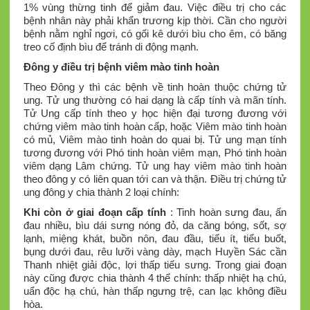
1% vùng thừng tinh để giảm đau. Việc điều trị cho các
bệnh nhân này phải khẩn trương kịp thời. Cần cho người
bệnh nằm nghỉ ngơi, có gối kê dưới bìu cho êm, có băng
treo cố định bìu để tránh di động mạnh.
Đông y điều trị bệnh viêm mào tinh hoàn
Theo Đông y thì các bệnh về tinh hoàn thuộc chứng tử
ung. Tử ung thường có hai dạng là cấp tính và mãn tính.
Tử Ung cấp tính theo y học hiện đại tương đương với
chứng viêm mào tinh hoàn cấp, hoặc Viêm mào tinh hoàn
có mủ, Viêm mào tinh hoàn do quai bị. Tử ung mạn tính
tương đương với Phó tinh hoàn viêm mạn, Phó tinh hoàn
viêm dạng Lâm chứng. Tử ung hay viêm mào tinh hoàn
theo đông y có liên quan tới can và thận. Điều trị chứng tử
ung đông y chia thành 2 loại chính:
Khi còn ở giai đoạn cấp tính
: Tinh hoàn sưng đau, ấn
đau nhiều, bìu dái sưng nóng đỏ, da căng bóng, sốt, sợ
lạnh, miệng khát, buồn nôn, đau đầu, tiểu ít, tiểu buốt,
bụng dưới đau, rêu lưỡi vàng dày, mạch Huyền Sác cần
Thanh nhiệt giải độc, lợi thấp tiếu sưng. Trong giai đoạn
này cũng được chia thành 4 thể chính: thấp nhiệt hạ chú,
uẩn độc hạ chú, hàn thấp ngưng trệ, can lạc không điều
hòa.