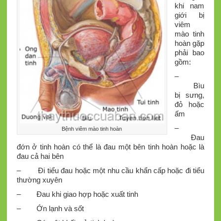
khi nam
giới bị
viêm
mào tinh
hoàn gặp
phải bao
gồm:
–
Bìu
bị sưng,
đỏ hoặc
ấm
–
Bệnh viêm mào tinh hoàn
Đau
đớn ở tinh hoàn có thể là đau một bên tinh hoàn hoặc là
đau cả hai bên
– Đi tiểu đau hoặc một nhu cầu khẩn cấp hoặc đi tiểu
thường xuyên
– Đau khi giao hợp hoặc xuất tinh
– Ớn lạnh và sốt