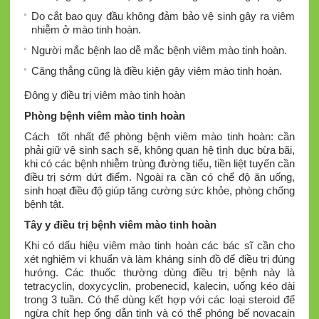
Do cắt bao quy đầu không đảm bảo vệ sinh gây ra viêm
nhiễm ở mào tinh hoàn.
Người mắc bệnh lao dễ mắc bệnh viêm mào tinh hoàn.
Căng thẳng cũng là điều kiện gây viêm mào tinh hoàn.
Đông y điều trị viêm mào tinh hoàn
Phòng bệnh viêm mào tinh hoàn
Cách tốt nhất để phòng bệnh viêm mào tinh hoàn: cần
phải giữ vệ sinh sạch sẽ, không quan hệ tình dục bừa bãi,
khi có các bệnh nhiễm trùng đường tiểu, tiền liệt tuyến cần
điều trị sớm dứt điểm. Ngoài ra cần có chế độ ăn uống,
sinh hoạt điều độ giúp tăng cường sức khỏe, phòng chống
bệnh tật.
Tây y điều trị bệnh viêm mào tinh hoàn
Khi có dấu hiệu viêm mào tinh hoàn các bác sĩ cần cho
xét nghiệm vi khuẩn và làm kháng sinh đồ để điều trị đúng
hướng. Các thuốc thường dùng điều trị bệnh này là
tetracyclin, doxycyclin, probenecid, kalecin, uống kéo dài
trong 3 tuần. Có thể dùng kết hợp với các loại steroid để
ngừa chít hẹp ống dẫn tinh và có thể phóng bế novacain