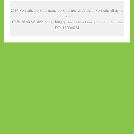
Vô sinh, vô sinh nam, vô sinh nữ, chữa bệnh vô sinh
2019
. All rights
reserved.
Chữa bệnh vô sinh bằng đông y
Phòng khám Đông y Nguyễn Hữu Toàn
ĐT: 18006834