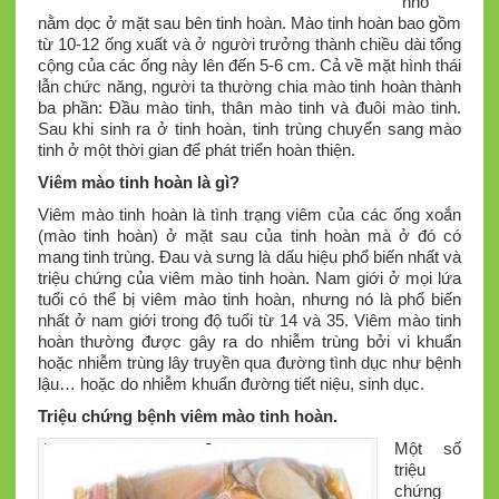
nhỏ
nằm dọc ở mặt sau bên tinh hoàn. Mào tinh hoàn bao gồm
từ 10-12 ống xuất và ở người trưởng thành chiều dài tổng
cộng của các ống này lên đến 5-6 cm. Cả về mặt hình thái
lẫn chức năng, người ta thường chia mào tinh hoàn thành
ba phần: Đầu mào tinh, thân mào tinh và đuôi mào tinh.
Sau khi sinh ra ở tinh hoàn, tinh trùng chuyển sang mào
tinh ở một thời gian để phát triển hoàn thiện.
Viêm mào tinh hoàn là gì?
Viêm mào tinh hoàn là tình trạng viêm của các ống xoắn
(mào tinh hoàn) ở mặt sau của tinh hoàn mà ở đó có
mang tinh trùng. Đau và sưng là dấu hiệu phổ biến nhất và
triệu chứng của viêm mào tinh hoàn. Nam giới ở mọi lứa
tuổi có thể bị viêm mào tinh hoàn, nhưng nó là phổ biến
nhất ở nam giới trong độ tuổi từ 14 và 35. Viêm mào tinh
hoàn thường được gây ra do nhiễm trùng bởi vi khuẩn
hoặc nhiễm trùng lây truyền qua đường tình dục như bệnh
lậu… hoặc do nhiễm khuẩn đường tiết niệu, sinh dục.
Triệu chứng bệnh viêm mào tinh hoàn.
Một số
triệu
chứng