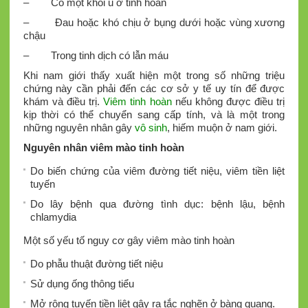
– Có một khối u ở tinh hoàn
– Đau hoặc khó chịu ở bụng dưới hoặc vùng xương
chậu
– Trong tinh dịch có lẫn máu
Khi nam giới thấy xuất hiện một trong số những triệu
chứng này cần phải đến các cơ sở y tế uy tín để được
khám và điều trị.
Viêm tinh hoàn
nếu không được điều trị
kịp thời có thể chuyển sang cấp tính, và là một trong
những nguyên nhân gây
vô sinh
, hiếm muộn ở nam giới.
Nguyên nhân viêm mào tinh hoàn
Do biến chứng của viêm đường tiết niệu, viêm tiền liệt
tuyến
Do lây bệnh qua đường tình dục: bệnh lậu, bệnh
chlamydia
Một số yếu tố nguy cơ gây viêm mào tinh hoàn
Do phẫu thuật đường tiết niệu
Sử dụng ống thông tiểu
Mở rộng tuyến tiền liệt gây ra tắc nghẽn ở bàng quang.