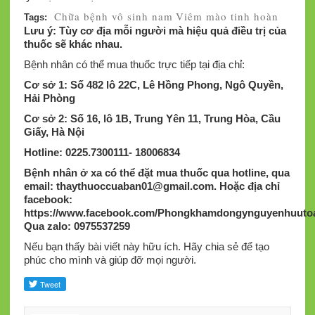
Chữa bệnh vô sinh nam
Viêm mào tinh hoàn
Tags:
Lưu ý: Tùy cơ địa mỗi người mà hiệu quả điều trị của
thuốc sẽ khác nhau.
Bệnh nhân có thể mua thuốc trực tiếp tại địa chỉ:
Cơ sở 1: Số 482 lô 22C, Lê Hồng Phong, Ngô Quyền,
Hải Phòng
Cơ sở 2: Số 16, lô 1B, Trung Yên 11, Trung Hòa, Cầu
Giấy, Hà Nội
Hotline: 0225.7300111- 18006834
Bệnh nhân ở xa có thể đặt mua thuốc qua hotline, qua
email:
thaythuoccuaban01@gmail.com
.
Hoặc địa chỉ
facebook:
https://www.facebook.com/Phongkhamdongynguyenhuutoa
Qua zalo: 0975537259
Nếu bạn thấy bài viết này hữu ích. Hãy chia sẻ để tạo
phúc cho mình và giúp đỡ mọi người.