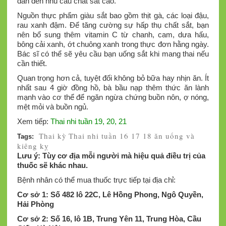
dẫn đến nhu cầu chất sắt cao.
Nguồn thực phẩm giàu sắt bao gồm thịt gà, các loại đậu,
rau xanh đậm. Để tăng cường sự hấp thụ chất sắt, bạn
nên bổ sung thêm vitamin C từ chanh, cam, dưa hấu,
bông cải xanh, ớt chuông xanh trong thực đơn hằng ngày.
Bác sĩ có thể sẽ yêu cầu bạn uống sắt khi mang thai nếu
cần thiết.
Quan trọng hơn cả, tuyệt đối không bỏ bữa hay nhịn ăn. Ít
nhất sau 4 giờ đồng hồ, bà bầu nạp thêm thức ăn lành
mạnh vào cơ thể để ngăn ngừa chứng buồn nôn, ợ nóng,
mệt mỏi và buồn ngủ.
Xem tiếp:
Thai nhi tuần 19, 20, 21
Thai kỳ
Thai nhi tuần 16 17 18 ăn uống và
Tags:
kiêng kỵ
Lưu ý: Tùy cơ địa mỗi người mà hiệu quả điều trị của
thuốc sẽ khác nhau.
Bệnh nhân có thể mua thuốc trực tiếp tại địa chỉ:
Cơ sở 1: Số 482 lô 22C, Lê Hồng Phong, Ngô Quyền,
Hải Phòng
Cơ sở 2: Số 16, lô 1B, Trung Yên 11, Trung Hòa, Cầu