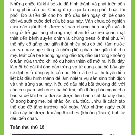
Những chiếc túi khí bé xíu đã hình thành và phát triển bên
trong phổi của bé. Chúng được gọi là nang phổi hoặc túi
phổi. Đó là tiền đề cho hơi thở đầu tiên ngay khi bé chào
đời và suốt cuộc đời của bé sau này. Vẫn chưa có nghiên
cứu nào giải thích được vì sao chứng hen suyễn và dị
ứng ở trẻ gia tăng nhưng một nhân tố có liên quan mật
thiết đến bệnh suyễn chính là chứng tress ở thai phụ. Vì
thế hãy cố gắng thư giãn thật nhiều nếu có thể, tắm nước
ấm và massage cũng là những liệu pháp thư giãn tốt cho
mẹ. Mắt của bé không ngừng đảo tới, đảo lui trong khoảng
6 tuần nữa trước khi nó đủ hoàn thiện để mở ra. Nếu đây
là một bé gái thì ống dẫn trứng và tử cung của bé bấy giờ
sẽ định vị ở đúng vị trí của nó. Nếu là bé trai thì tuyến tiền
liệt bắt đầu hình thành để làm nhiệm vụ sản sinh tinh dịch
và tinh trùng sau này. Nếu có dấu hiệu bất thường đối với
các cơ quan sinh dục của bé trai, nên thông báo ngay cho
bác sĩ để khi bé ra đời sẽ được tiến hành cắt da quy đầu.
Ở trong bụng mẹ, bé nhào lộn, đá, thúc…như là cách tập
thể dục để tăng trưởng mỗi ngày. Vào những ngày cuối
tuần này bé được khoảng 6 inches (khoảng 15cm) tính từ
đầu đến chân.
Tuần thai thứ 18