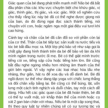
Giác quan của bé đang phát triển mạnh mẽ! Não bé đã bắt
đầu phân chia các khu vực chuyên biệt cho khứu giác, vị
giác, thính giác, thị giác, và xúc giác. Một số nghiên cứu
cho thấy rằng lúc này bé đã có thể nghe được giọng nói
của bạn, do đó đừng ngại đọc sách thành tiếng, nói
chuyện với con, hoặc ngâm nga một giai điệu vui tươi khi
cao hứng.
Cánh tay và chân của bé đã cân đối so với phần còn lại
của cơ thể. Thận của bé tiếp tục sản xuất ra nước tiểu và
tóc bé bắt đầu mọc ra. Một lớp phủ bảo vệ như sáp gọi là
chất gây đang hình thành trên da bé để bảo vệ làn da khi
mình ngâm trong nước ối mẹ. Bé có thể giật mình trước
tiếng còi xe, tiếng sập cửa hoặc tiếng kèn lớn. Bé cũng
bắt đầu nghe ngóng nhiều hơn những âm thanh của thế
giới bên ngoài. Vì vậy nghe các loại nhạc hòa tấu nhẹ
nhàng, thư giãn, hát ru để xoa dịu và dỗ dành bé. Bé đã
ngồi được tư thế như đang tập yoga với chiếc lưng thẳng
và đôi chân xếp bằng lại. Bé cũng có thể búng, lật, uốn
lưng một cách tinh nghịch và duỗi chân, tay một cách dễ
dàng. Hầu hết các giác quan của bé đã hoàn thiện, bé đã
có thể tự vuốt mặt, sờ khắp thân thể của mình hoặc cọ
xát 2 gan bàn chân với nhau. Nếu bé là một cặp song thai,
thì theo quy luật tự nhiên chúng sẽ có sự tương tác và