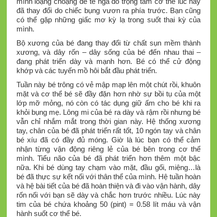
mình loạng choạng dễ té ngã do trọng tâm cơ thể lúc này
đã thay đổi do chiếc bụng vươn ra phía trước. Bạn cũng
có thể gặp những giấc mơ kỳ lạ trong suốt thai kỳ của
mình.
Bộ xương của bé đang thay đổi từ chất sụn mềm thành
xương, và dây rốn – dây sống của bé đến nhau thai –
đang phát triển dày và mạnh hơn. Bé có thể cử động
khớp và các tuyến mồ hôi bắt đầu phát triển.
Tuần này bé trông có vẻ mập mạp lên một chút rồi, khuôn
mặt và cơ thể bé sẽ đầy đặn hơn nhờ sự bồi tụ của một
lớp mỡ mỏng, nó còn có tác dụng giữ ấm cho bé khi ra
khỏi bụng mẹ. Lông mi của bé ra dày và rậm rồi nhưng bé
vẫn chỉ nhắm mắt trong thời gian này. Hệ thống xương
tay, chân của bé đã phát triển rất tốt, 10 ngón tay và chân
bé xíu đã có đầy đủ móng. Giờ là lúc bạn có thể cảm
nhận từng vận động riêng lẻ của bé bên trong cơ thể
mình. Tiểu não của bé đã phát triển hơn thêm một bậc
nữa. Khi bé dùng tay chạm vào mặt, đầu gối, miệng…là
bé đã thực sự kết nối với thân thể của mình. Hệ tuần hoàn
và hệ bài tiết của bé đã hoàn thiện và đi vào vận hành, dây
rốn nối với bạn sẽ dày và chắc hơn trước nhiều. Lúc này
tim của bé chứa khoảng 50 (pint) = 0.58 lít máu và vận
hành suốt cơ thể bé.