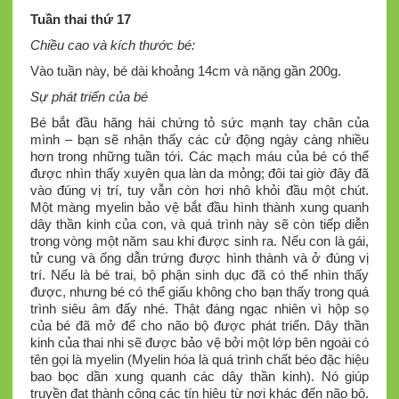
Tuần thai thứ 17
Chiều cao và kích thước bé:
Vào tuần này, bé dài khoảng 14cm và nặng gần 200g.
Sự phát triển của bé
Bé bắt đầu hăng hái chứng tỏ sức mạnh tay chân của
mình – bạn sẽ nhận thấy các cử động ngày càng nhiều
hơn trong những tuần tới. Các mạch máu của bé có thể
được nhìn thấy xuyên qua làn da mỏng; đôi tai giờ đây đã
vào đúng vị trí, tuy vẫn còn hơi nhô khỏi đầu một chút.
Một màng myelin bảo vệ bắt đầu hình thành xung quanh
dây thần kinh của con, và quá trình này sẽ còn tiếp diễn
trong vòng một năm sau khi được sinh ra. Nếu con là gái,
tử cung và ống dẫn trứng được hình thành và ở đúng vị
trí. Nếu là bé trai, bộ phận sinh dục đã có thể nhìn thấy
được, nhưng bé có thể giấu không cho bạn thấy trong quá
trình siêu âm đấy nhé. Thật đáng ngạc nhiên vì hộp sọ
của bé đã mở để cho não bộ được phát triển. Dây thần
kinh của thai nhi sẽ được bảo vệ bởi một lớp bên ngoài có
tên gọi là myelin (Myelin hóa là quá trình chất béo đặc hiệu
bao bọc dần xung quanh các dây thần kinh). Nó giúp
truyền đạt thành công các tín hiệu từ nơi khác đến não bộ.