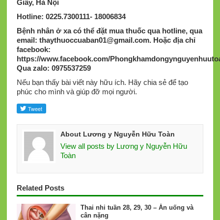
Giấy, Hà Nội
Hotline: 0225.7300111- 18006834
Bệnh nhân ở xa có thể đặt mua thuốc qua hotline, qua
email:
thaythuoccuaban01@gmail.com
.
Hoặc địa chỉ
facebook:
https://www.facebook.com/Phongkhamdongynguyenhuutoa
Qua zalo: 0975537259
Nếu bạn thấy bài viết này hữu ích. Hãy chia sẻ để tạo
phúc cho mình và giúp đỡ mọi người.
About Lương y Nguyễn Hữu Toàn
View all posts by Lương y Nguyễn Hữu
Toàn
Related Posts
Thai nhi tuần 28, 29, 30 – Ăn uống và
cân nặng