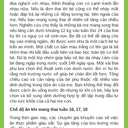
đùa nghịch với nhau, thỉnh thoảng còn có cạnh tranh lẫn
nhau nữa. Nếu là đơn thai thì bé cũng có thể nháy mắt
hoặc đáp trả lại những cử động tương tác bên ngoài của
mẹ. Nếu bạn mang song thai dĩ nhiên sẽ tăng cân nhiều
hơn. Nghiên cứu cho thấy là những bà mẹ mang song thai
nếu tăng cân dưới khoảng 12 kg vào tuần thứ 24 của thai
kỳ thì có nguy cơ sẽ sinh non. Bé đã có thể dễ dàng cho
tay vào miệng ngậm, đó được xem như là một cách bé tự
trấn an mình. Một chất cơ bản màu trắng có tên gọi là bã
nhờn thai nhi bắt đầu xuất hiện và bao bọc toàn bộ cơ thể
bé. Nó là một lớp nhờn giúp bảo vệ làn da nhạy cảm của
bé đang ngập trong nước suốt 148 ngày qua. Một vài thai
phụ lựa chọn thủ thuật sinh con dưới nước ấm vì họ tin
rằng môi trường nước sẽ giúp bé chào đời tốt hơn. Tổng
chiều cao và cân nặng của bé phụ thuộc rất nhiều vào
dinh dưỡng trong bữa ăn của mẹ. Bạn không thể thay đổi
được cách ăn uống trước đó nhưng từ khi có bé, hãy lựa
chọn và bổ sung dinh dưỡng hợp lý để tập trung đầu tư
cho sức khỏe của cả hai mẹ con.
Chế độ ăn khi mang thai tuần 16, 17, 18
Trong thời gian này, các chuyên gia khuyến cáo về việc
ăn thực phẩm giàu sắt. Sự gia tăng của lưu lượng máu