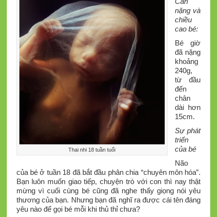
Cân
nặng và
chiều
cao bé:
Bé giờ
đã nặng
khoảng
240g,
từ đầu
đến
chân
dài hơn
15cm.
Sự phát
triển
của bé
Thai nhi 18 tuần tuổi
Não
của bé ở tuần 18 đã bắt đầu phân chia “chuyên môn hóa”.
Bạn luôn muốn giao tiếp, chuyện trò với con thì nay thật
mừng vì cuối cùng bé cũng đã nghe thấy giọng nói yêu
thương của bạn. Nhưng bạn đã nghĩ ra được cái tên đáng
yêu nào để gọi bé mỗi khi thủ thỉ chưa?