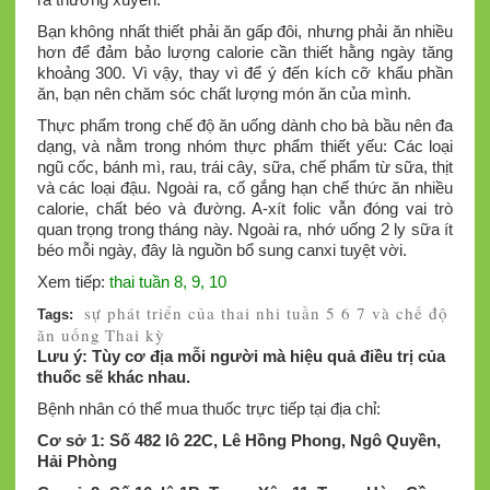
Bạn không nhất thiết phải ăn gấp đôi, nhưng phải ăn nhiều
hơn để đảm bảo lượng calorie cần thiết hằng ngày tăng
khoảng 300. Vì vậy, thay vì để ý đến kích cỡ khẩu phần
ăn, bạn nên chăm sóc chất lượng món ăn của mình.
Thực phẩm trong chế độ ăn uống dành cho bà bầu nên đa
dạng, và nằm trong nhóm thực phẩm thiết yếu: Các loại
ngũ cốc, bánh mì, rau, trái cây, sữa, chế phẩm từ sữa, thịt
và các loại đậu. Ngoài ra, cố gắng hạn chế thức ăn nhiều
calorie, chất béo và đường. A-xít folic vẫn đóng vai trò
quan trọng trong tháng này. Ngoài ra, nhớ uống 2 ly sữa ít
béo mỗi ngày, đây là nguồn bổ sung canxi tuyệt vời.
Xem tiếp:
thai tuần 8, 9, 10
sự phát triển của thai nhi tuần 5 6 7 và chế độ
Tags:
ăn uống
Thai kỳ
Lưu ý: Tùy cơ địa mỗi người mà hiệu quả điều trị của
thuốc sẽ khác nhau.
Bệnh nhân có thể mua thuốc trực tiếp tại địa chỉ:
Cơ sở 1: Số 482 lô 22C, Lê Hồng Phong, Ngô Quyền,
Hải Phòng