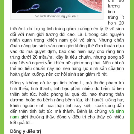
chỉ số
lượng
tinh
Vô sinh do tinh trùng yếu và ít
trùng ít
hơn 20
triệu/ml. do lượng tinh trùng giảm xuống nên tỷ lệ vô sinh
đối với nam giới tương đối cao. Là 1 trong các nguyên
nhân quan trọng khiến nam giới vô sinh. Nhưng chẩn
đoán năng lục sinh sản nam giới không thể đơn thuần dựa
vào đó mà quyết định, báo cáo hiện nay cho rằng tinh
trùng dưới 20 triệu/ml, đây là tiêu chuẩn, nhưng trong số
này 1/5 số người vẫn khiến nữ giới mang thai. Nên chỉ có
thể nói tiểu chuẩn này nói nên năng lục sinh sản của tinh
hoàn giảm xuống, nên cơ hội sinh sản giảm rõ rệt.
Đông y không có từ gọi tinh trùng ít, mà thuộc phạm trù
tinh thiểu, tinh thanh, tinh bạc.phần nhiều do bẩm tố tiên
thiên bất túc, hoặc phong lai quá độ, hao thương thận
dương, hoặc do bệnh nặng bệnh lâu, khí huyết lưỡng hư,
khiến nguồn sinh hóa thận tinh suy kiệt, cuối cùng dẫn
đến thận tinh bất túc mà thành. Bệnh là chứng
vô sinh
nam
giới thường thấy. đông y điều trị cho thấy có nhiều
kết quả tốt.
Đông y điều trị