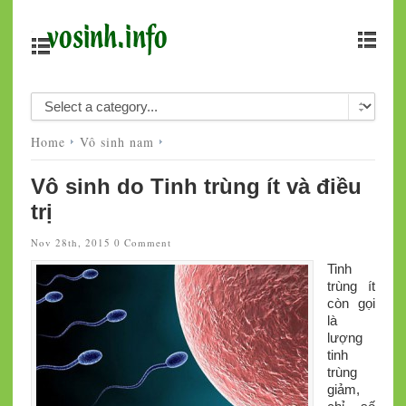
Home
Vô sinh nam
Vô sinh do Tinh trùng ít và điều
trị
Nov 28th, 2015
0 Comment
Tinh
trùng ít
còn gọi
là
lượng
tinh
trùng
giảm,