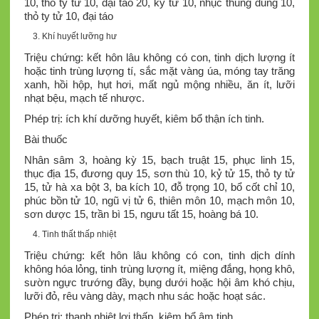
10, thỏ ty tử 10, đại táo 20, kỷ tử 10, nhục thung dung 10,
thỏ ty tử 10, đại táo
Khí huyết lưỡng hư
Triệu chứng: kết hôn lâu không có con, tinh dịch lượng ít
hoặc tinh trùng lượng tí, sắc mặt vàng úa, móng tay trăng
xanh, hồi hộp, hụt hơi, mất ngủ mộng nhiều, ăn ít, lưỡi
nhạt bệu, mạch tế nhược.
Phép trị: ích khí dưỡng huyết, kiêm bổ thận ích tinh.
Bài thuốc
Nhân sâm 3, hoàng kỳ 15, bạch truật 15, phục linh 15,
thục địa 15, đương quy 15, sơn thù 10, kỷ tử 15, thỏ ty tử
15, tử hà xa bột 3, ba kích 10, đỗ trọng 10, bổ cốt chỉ 10,
phúc bồn tử 10, ngũ vị tử 6, thiên môn 10, mạch môn 10,
sơn dược 15, trần bì 15, ngưu tất 15, hoàng bá 10.
Tinh thất thấp nhiệt
Triệu chứng: kết hôn lâu không có con, tinh dịch dính
không hóa lỏng, tinh trùng lượng ít, miệng đắng, họng khô,
sườn ngực trướng đầy, bụng dưới hoặc hội âm khó chịu,
lưỡi đỏ, rêu vàng dày, mạch nhu sác hoặc hoạt sác.
Phép trị: thanh nhiệt lợi thấp, kiêm bổ âm tinh.