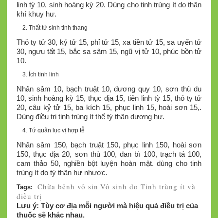
linh tỳ 10, sinh hoàng kỳ 20. Dùng cho tinh trùng ít do thận
khí khuy hư.
Thất tử sinh tinh thang
Thỏ ty tử 30, kỷ tử 15, phỉ tử 15, xa tiền tử 15, sa uyển tử
30, ngưu tất 15, bắc sa sâm 15, ngũ vị tử 10, phúc bồn tử
10.
Ích tinh linh
Nhân sâm 10, bạch truật 10, đương quy 10, sơn thù du
10, sinh hoàng kỳ 15, thục địa 15, tiên linh tỳ 15, thỏ ty tử
20, câu kỷ tử 15, ba kích 15, phục linh 15, hoài sơn 15,.
Dùng điều trị tinh trùng ít thể tỳ thận dương hư.
Tứ quân lục vị hợp tễ
Nhân sâm 150, bạch truật 150, phục linh 150, hoài sơn
150, thục địa 20, sơn thù 100, đan bì 100, trạch tả 100,
cam thảo 50, nghiền bột luyện hoàn mật. dùng cho tinh
trùng ít do tỳ thận hư nhược.
Chữa bênh vô sin
Vô sinh do Tinh trùng ít và
Tags:
điều trị
Lưu ý: Tùy cơ địa mỗi người mà hiệu quả điều trị của
thuốc sẽ khác nhau.