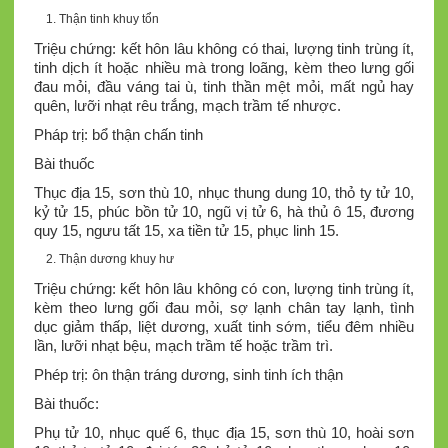
Thận tinh khuy tổn
Triệu chứng: kết hôn lâu không có thai, lượng tinh trùng ít,
tinh dịch ít hoặc nhiều mà trong loãng, kèm theo lưng gối
đau mỏi, đầu váng tai ù, tinh thần mệt mỏi, mất ngủ hay
quên, lưỡi nhạt rêu trắng, mạch trầm tế nhược.
Pháp trị: bổ thận chấn tinh
Bài thuốc
Thục địa 15, sơn thù 10, nhục thung dung 10, thỏ ty tử 10,
kỷ tử 15, phúc bồn tử 10, ngũ vị tử 6, hà thủ ô 15, đương
quy 15, ngưu tất 15, xa tiền tử 15, phục linh 15.
Thận dương khuy hư
Triệu chứng: kết hôn lâu không có con, lượng tinh trùng ít,
kèm theo lưng gối đau mỏi, sợ lạnh chân tay lạnh, tình
dục giảm thấp, liệt dương, xuất tinh sớm, tiểu đêm nhiều
lần, lưỡi nhạt bệu, mạch trầm tế hoặc trầm trì.
Phép trị: ôn thận tráng dương, sinh tinh ích thận
Bài thuốc:
Phụ tử 10, nhục quế 6, thục địa 15, sơn thù 10, hoài sơn