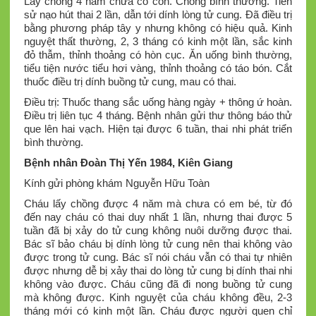
Lấy chồng 4 năm chưa có con. Chồng bình thường. Tiền
sử nạo hút thai 2 lần, dẫn tới dính lòng tử cung. Đã điều trị
bằng phương pháp tây y nhưng không có hiệu quả. Kinh
nguyệt thất thường, 2, 3 tháng có kinh một lần, sắc kinh
đỏ thẫm, thỉnh thoảng có hòn cục. Ăn uống bình thường,
tiểu tiện nước tiểu hơi vàng, thỉnh thoảng có táo bón. Cắt
thuốc điều trị dính buồng tử cung, mau có thai.
Điều trị: Thuốc thang sắc uống hàng ngày + thông ứ hoàn.
Điều trị liên tục 4 tháng. Bệnh nhân gửi thư thông báo thử
que lên hai vạch. Hiện tại được 6 tuần, thai nhi phát triển
bình thường.
Bệnh nhân Đoàn Thị Yến 1984, Kiên Giang
Kính gửi phòng khám Nguyễn Hữu Toàn
Cháu lấy chồng được 4 năm mà chưa có em bé, từ đó
đến nay cháu có thai duy nhất 1 lần, nhưng thai được 5
tuần đã bị xảy do tử cung không nuôi dưỡng được thai.
Bác sĩ bảo cháu bị dính lòng tử cung nên thai không vào
được trong tử cung. Bác sĩ nói cháu vẫn có thai tự nhiên
được nhưng dễ bị xảy thai do lòng tử cung bị dính thai nhi
không vào được. Cháu cũng đã đi nong buồng tử cung
mà không được. Kinh nguyệt của cháu không đều, 2-3
tháng mới có kinh một lần. Cháu được người quen chỉ