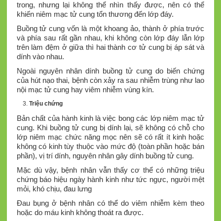
trong, nhưng lại không thể nhìn thấy được, nên có thể
khiến niêm mạc tử cung tổn thương đến lớp đáy.
Buồng tử cung vốn là một khoang ảo, thành ở phía trước
và phía sau rất gần nhau, khi không còn lớp đáy lẫn lớp
trên làm đệm ở giữa thì hai thành cơ tử cung bị áp sát và
dính vào nhau.
Ngoài nguyên nhân dính buồng tử cung do biến chứng
của hút nạo thai, bệnh còn xảy ra sau nhiễm trùng như lao
nội mạc tử cung hay viêm nhiễm vùng kín.
Triệu chứng
Bản chất của hành kinh là việc bong các lớp niêm mạc tử
cung. Khi buồng tử cung bị dính lại, sẽ không có chỗ cho
lớp niêm mạc chức năng mọc nên sẽ có rất ít kinh hoặc
không có kinh tùy thuộc vào mức độ (toàn phần hoặc bán
phần), vị trí dính, nguyên nhân gây dính buồng tử cung.
Mặc dù vậy, bệnh nhân vẫn thấy cơ thể có những triệu
chứng báo hiệu ngày hành kinh như tức ngực, người mệt
mỏi, khó chịu, đau lưng
Đau bụng ở bệnh nhân có thể do viêm nhiễm kèm theo
hoặc do máu kinh không thoát ra được.