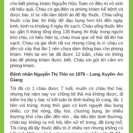
cho biết phòng khám Nguyễn Hữu Toàn có điều trị vô sinh
rất hiệu quả. Cháu có gọi điện ra phòng khám kể bệnh và
được bác sĩ tư vấn làm bệnh án để lấy thuốc. Cháu uống
thuốc của bác thì thấy đỡ đau bụng hơn khi đến ngày
kinh, kinh ra khoảng 4 ngày thì sạch. Cháu uống thuốc liên
tục gần 5 tháng tổng tộng 135 thang thì thấy trong người
khó chịu, có biểu hiện lạ, cháu mua que về thử đã lên hai
vạch. Cháu và gia đình rất vui nhưng cũng lo vì cháu có
tiền sử xảy thai lần 1 nên chưa dám thông báo cho phòng
khám. Hiện tại em bé đã được 12 tuần, cháu xin thông
báo để phòng khám được biết. Cháu xin gửi lời cảm ơn
phòng khám.
Bệnh nhân
Nguyễn Thị Thìn sn 1979 – Long Xuyên- An
Giang
Tôi đã có 1 cháu được 7 tuổi, muốn có cháu thứ hai,
nhưng hai năm nay vợ chồng tôi thả mà không được, đi
kiểm tra tây y bác sĩ kết luận bị dính buồng tử cung, tắc 1
bên vòi trứng, trong thời gian có kinh nguyệt đau bụng
nhiều, cơ thể nóng, đầy hơi, chướng bụng, ăn nhiều
thường khó chịu dẫn đến nôn , đại tiểu tiện bình thường,
chân tay không ra mồ hôi, tiền sử trĩ trong, đã từng mổ.
Tôi cũng đã lấy thuốc điều trị ở nhiều nơi nhưng không có