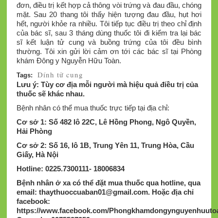
đơn, điều trị kết hợp cả thông vòi trứng và đau đầu, chóng
mặt. Sau 20 thang tôi thấy hiện tượng đau đầu, hụt hơi
hết, người khỏe ra nhiều. Tôi tiếp tục điều trị theo chỉ định
của bác sĩ, sau 3 tháng dùng thuốc tôi đi kiểm tra lại bác
sĩ kết luận tử cung và buồng trứng của tôi đều bình
thường. Tôi xin gửi lời cảm ơn tới các bác sĩ tại Phòng
khám Đông y Nguyễn Hữu Toàn.
Dính tử cung
Tags:
Lưu ý: Tùy cơ địa mỗi người mà hiệu quả điều trị của
thuốc sẽ khác nhau.
Bệnh nhân có thể mua thuốc trực tiếp tại địa chỉ:
Cơ sở 1: Số 482 lô 22C, Lê Hồng Phong, Ngô Quyền,
Hải Phòng
Cơ sở 2: Số 16, lô 1B, Trung Yên 11, Trung Hòa, Cầu
Giấy, Hà Nội
Hotline: 0225.7300111- 18006834
Bệnh nhân ở xa có thể đặt mua thuốc qua hotline, qua
email:
thaythuoccuaban01@gmail.com
.
Hoặc địa chỉ
facebook:
https://www.facebook.com/Phongkhamdongynguyenhuutoa