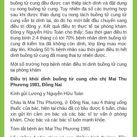
buồng tử cung đều được can thiệp tách dính và đặt dụng
cụ nong buồng tử cung. Tuy nhiên đa số các trường hợp
sau khi được tháo dụng cụ nong tách buồng tử cung tử
cung vẫn bị dính lại, do đó họ mới bắt đầu chuyển sang
điều trị đông y. Kết quả điều trị thực tế tại phòng khám
Đông y Nguyễn Hữu Toàn cho thấy: Sau thời gian điều trị
trung bình 2-4 tháng có tới 70% bệnh nhân dính buồng tử
cung đi kiểm tra đã không còn dính, lớp lông mao mọc
dày lên. Khoảng 50 % bệnh nhân sau thời gian điều trị hết
dính buồng tử cung đã mang thai tự nhiên được.
Một số trường hợp bệnh nhân điều trị dính buồng tử cung
tại phòng khám
Điều trị khỏi dính buồng tử cung cho chị Mai Thu
Phương 1981, Đồng Nai
Kính gửi Lương y Nguyễn Hữu Toàn
Cháu là Mai Thu Phương, ở Đồng Nai, sau 4 tháng uống
thuốc của bác, hiện tại cháu đã có bầu được 6 tuần, cháu
xin gửi lời cảm ơn bác và các bác sĩ tư vấn ở phòng
khám. Chúc bác và các bác sĩ luôn mạnh khỏe.
Tóm tắt bệnh án: Mai Thu Phương 1981