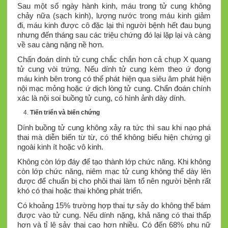
Sau một số ngày hành kinh, máu trong tử cung không
chảy nữa (sạch kinh), lượng nước trong máu kinh giảm
đi, máu kinh được cô đặc lại thì người bệnh hết đau bụng
nhưng đến tháng sau các triệu chứng đó lại lặp lại và càng
về sau càng nặng nề hơn.
Chẩn đoán dính tử cung chắc chắn hơn cả chụp X quang
tử cung vòi trứng. Nếu dính tử cung kèm theo ứ đọng
máu kinh bên trong có thể phát hiện qua siêu âm phát hiện
nội mạc mỏng hoặc ứ dịch lòng tử cung. Chẩn đoán chính
xác là nội soi buồng tử cung, có hình ảnh dày dính.
Tiến triển và biến chứng
Dính buồng tử cung không xảy ra tức thì sau khi nạo phá
thai mà diễn biến từ từ, có thể không biểu hiện chứng gì
ngoài kinh ít hoặc vô kinh.
Không còn lớp đáy để tạo thành lớp chức năng. Khi không
còn lớp chức năng, niêm mạc tử cung không thể dày lên
được để chuẩn bị cho phôi thai làm tổ nên người bệnh rất
khó có thai hoặc thai không phát triển.
Có khoảng 15% trường hợp thai tự sảy do không thể bám
được vào tử cung. Nếu dính nặng, khả năng có thai thấp
hơn và tỉ lệ sảy thai cao hơn nhiều. Có đến 68% phụ nữ