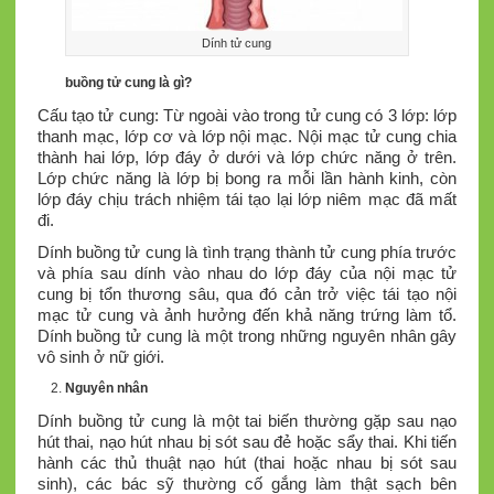
Dính tử cung
buồng tử cung là gì?
Cấu tạo tử cung: Từ ngoài vào trong tử cung có 3 lớp: lớp
thanh mạc, lớp cơ và lớp nội mạc. Nội mạc tử cung chia
thành hai lớp, lớp đáy ở dưới và lớp chức năng ở trên.
Lớp chức năng là lớp bị bong ra mỗi lần hành kinh, còn
lớp đáy chịu trách nhiệm tái tạo lại lớp niêm mạc đã mất
đi.
Dính buồng tử cung là tình trạng thành tử cung phía trước
và phía sau dính vào nhau do lớp đáy của nội mạc tử
cung bị tổn thương sâu, qua đó cản trở việc tái tạo nội
mạc tử cung và ảnh hưởng đến khả năng trứng làm tổ.
Dính buồng tử cung là một trong những nguyên nhân gây
vô sinh ở nữ giới.
Nguyên nhân
Dính buồng tử cung là một tai biến thường gặp sau nạo
hút thai, nạo hút nhau bị sót sau đẻ hoặc sẩy thai. Khi tiến
hành các thủ thuật nạo hút (thai hoặc nhau bị sót sau
sinh), các bác sỹ thường cố gắng làm thật sạch bên