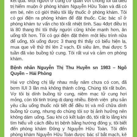
kết quả. Một người ở cùng cơ quan với chồng tôi đã điều
trị hiếm muộn ở phòng khám Nguyễn Hữu Toàn và đã có
em bé, nên có giới thiệu tôi lấy thuốc ở phòng khám. Tôi
có gọi điện ra phòng khám để đặt thuốc. Các bác sĩ ở
phòng khám tư vấn cho tôi rất nhiệt tình. Sau 4đợt điều trị
là 80 thang thì tôi thấy người cũng khỏe mạnh hơn, ăn
uống tốt hơn. Tôi có gọi điện đặt thêm một liệu trình nữa
để uống, tôi uống được 3 thang thì thấy có biểu hiện lạ,
mua que về thử thì lên 2 vạch. Đi siêu âm, thai được 5
tuần đã vào buồng tử cung. Tôi rất vui và cảm ơn phòng
khám.
Bệnh nhân Nguyễn Thị Thu Huyền sn 1983 – Ngô
Quyền – Hải Phòng
Hai vợ chồng chị lấy nhau mấy năm chưa có con, đã
bơm IUI 3 lần mà không thành công. Chúng tôi rất buồn.
Vợ tôi bị dính buồng tử cung, niêm mạc tử cung hơi
mỏng, còn tôi tinh trùng dị dạng nhiều. Bệnh viện phụ sản
yêu cầu uống thuốc nội tiết để điều trị và mổ chữa dính
buồng tử cung, nhưng do chúng tôi sợ bị ảnh hưởng nên
không dám uống. Sau khi có kết luận đó, tôi rất lo lắng khi
tìm hiểu về cách điều trị bệnh bằng hướng đông y, tôi biết
đến phòng khám Đông y Nguyễn Hữu Toàn. Tôi đến
phòng khám Nguyễn Hữu Toàn được bác sĩ bắt mạch, kê