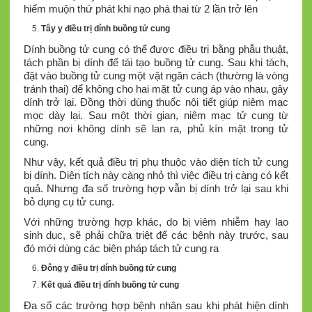
hiếm muộn thứ phát khi nạo phá thai từ 2 lần trở lên
Tây y điều trị dính buồng tử cung
Dính buồng tử cung có thể được điều trị bằng phẫu thuật,
tách phần bị dính để tái tạo buồng tử cung. Sau khi tách,
đặt vào buồng tử cung một vật ngăn cách (thường là vòng
tránh thai) để không cho hai mặt tử cung áp vào nhau, gây
dính trở lại. Đồng thời dùng thuốc nội tiết giúp niêm mạc
mọc dày lại. Sau một thời gian, niêm mạc tử cung từ
những nơi không dính sẽ lan ra, phủ kín mặt trong tử
cung.
Như vậy, kết quả điều trị phụ thuộc vào diện tích tử cung
bị dính. Diện tích này càng nhỏ thì việc điều trị càng có kết
quả. Nhưng đa số trường hợp vẫn bị dính trở lại sau khi
bỏ dụng cụ tử cung.
Với những trường hợp khác, do bị viêm nhiễm hay lao
sinh dục, sẽ phải chữa triệt để các bệnh này trước, sau
đó mới dùng các biện pháp tách tử cung ra
Đông y điều trị dính buồng tử cung
Kết quả điều trị dính buồng tử cung
Đa số các trường hợp bệnh nhân sau khi phát hiện dính