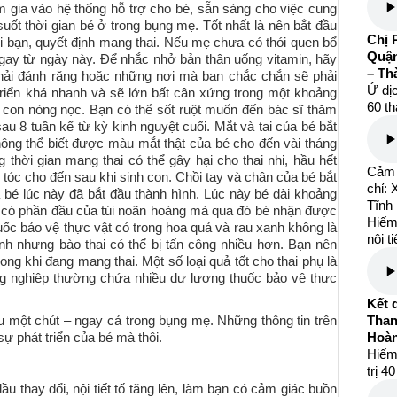
m gia vào hệ thống hỗ trợ cho bé, sẵn sàng cho việc cung
ốt thời gian bé ở trong bụng mẹ. Tốt nhất là nên bắt đầu
Chị 
hi bạn, quyết định mang thai. Nếu mẹ chưa có thói quen bổ
Quận
ngay từ ngày này. Để nhắc nhở bản thân uống vitamin, hãy
– Th
hải đánh răng hoặc những nơi mà bạn chắc chắn sẽ phải
Ứ dịc
triển khá nhanh và sẽ lớn bất cân xứng trong một khoảng
60 th
ột con nòng nọc. Bạn có thể sốt ruột muốn đến bác sĩ thăm
u 8 tuần kể từ kỳ kinh nguyệt cuối. Mắt và tai của bé bắt
hông thể biết được màu mắt thật của bé cho đến vài tháng
 thời gian mang thai có thể gây hại cho thai nhi, hầu hết
Cảm 
óc cho đến sau khi sinh con. Chồi tay và chân của bé bắt
chỉ:
bé lúc này đã bắt đầu thành hình. Lúc này bé dài khoảng
Tĩnh
 có phần đầu của túi noãn hoàng mà qua đó bé nhận được
Hiếm
c bảo vệ thực vật có trong hoa quả và rau xanh không là
nội t
h nhưng bào thai có thể bị tấn công nhiều hơn. Bạn nên
ng khi đang mang thai. Một số loại quả tốt cho thai phụ là
ông nghiệp thường chứa nhiều dư lượng thuốc bảo vệ thực
Kết 
u một chút – ngay cả trong bụng mẹ. Những thông tin trên
Than
ự phát triển của bé mà thôi.
Hoàn
Hiếm
trị 4
u thay đổi, nội tiết tố tăng lên, làm bạn có cảm giác buồn