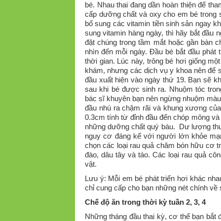
bé. Nhau thai đang dần hoàn thiện để tha
cấp dưỡng chất và oxy cho em bé trong su
bổ sung các vitamin tiền sinh sản ngay k
sung vitamin hàng ngày, thì hãy bắt đầu 
đặt chúng trong tầm mắt hoặc gần bàn c
nhìn đến mỗi ngày. Đầu bé bắt đầu phát 
thời gian. Lúc này, trông bé hơi giống m
khám, nhưng các dịch vụ y khoa nên để sa
đầu xuất hiện vào ngày thứ 19. Bạn sẽ k
sau khi bé được sinh ra. Nhuộm tóc trong
bác sĩ khuyên bạn nên ngừng nhuộm màu t
đầu nhú ra chậm rãi và khung xương của 
0.3cm tính từ đỉnh đầu đến chóp mông và
những dưỡng chất quý báu. Dư lượng thuố
nguy cơ đáng kể với người lớn khỏe mạn
chọn các loại rau quả chăm bón hữu cơ tro
đào, dâu tây và táo. Các loại rau quả c
vật.
Lưu ý: Mỗi em bé phát triển hơi khác nha
chỉ cung cấp cho bạn những nét chính về s
Chế độ ăn trong thời kỳ tuần 2, 3, 4
Những tháng đầu thai kỳ, cơ thể bạn bắt đầ