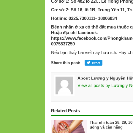
Cơ sở 1: Số 482 lô 22C, Lê Hồng Phon
Cơ sở 2: Số 16, lô 1B, Trung Yên 11, T
Hotline: 0225.7300111- 18006834
Bệnh nhân ở xa có thể đặt mua thuốc qu
Hoặc địa chỉ facebook:
https://www.facebook.com/Phongkham
0975537259
Nếu bạn thấy bài viết này hữu ích. Hãy ch
Share this post:
About Lương y Nguyễn Hữ
View all posts by Lương y 
Related Posts
Thai nhi tuần 28, 29, 30
uống và cân nặng