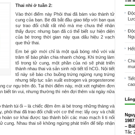
Tin 
Thai nhi ở tuần 2:
Độc
Vào thời điểm này Phôi thai đã bám vào thành tử
Lươ
cung của bạn. Bé đã bắt đầu giao tiếp với bạn qua
sự trao đổi chất rất nhỏ mà mẹ chưa thể nhận
Độc
thấy được nhưng bạn đã có thể biết sự hiện diện
Ngu
của bé trong thời gian này qua dấu hiệu 2 vạch
que thử thai.
Hết
Em bé giờ mới chỉ là một quả bóng nhỏ với vài
trăm tế bào phân chia nhanh chóng. Khi trứng làm
Chi
tổ trong tử cung, một phần của nó sẽ phát triển
mu
thành nhau thai và sản sinh nội tiết tố hCG. Nội tiết
tố này sẽ báo cho buồng trứng ngừng rụng trứng
Tiế
nhưng tiếp tục sản xuất estrogen và progesterone
cao
ng cư ngụ trên đó. Tại thời điểm này, một xét nghiệm đơn
n biết tin vui, nhưng thường thì nên đợi thêm vài ngày nữa
Lắng
o thành túi ối – là chiếc đệm êm ái bé trong những tháng và
, phôi thai đã trao đổi chất với cơ thể mẹ: lấy oxy và chất
Nguy
ần hoàn sơ khai được tạo thành bởi các mao mạch li ti nối
1987
ử cung. Nhau thai sẽ không ngừng phát triển để tiếp nhận
– Bi
Tắc 2