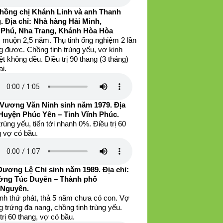
hồng chị Khánh Linh và anh Thanh
. Địa chỉ: Nhà hàng Hải Minh,
 Phú, Nha Trang, Khánh Hòa Hòa
 muộn 2,5 năm. Thụ tinh ống nghiệm 2 lần
g được. Chồng tinh trùng yếu, vợ kinh
t không đều. Điều trị 90 thang (3 tháng)
ai.
Vương Văn Ninh sinh năm 1979. Địa
 Huyện Phúc Yên – Tỉnh Vĩnh Phúc.
trùng yếu, tiến tới nhanh 0%. Điều trị 60
g vợ có bầu.
Dương Lệ Chi sinh năm 1989. Địa chỉ:
ng Túc Duyên – Thành phố
 Nguyên.
inh thứ phát, thả 5 năm chưa có con. Vợ
 trứng đa nang, chồng tinh trùng yếu.
trị 60 thang, vợ có bầu.