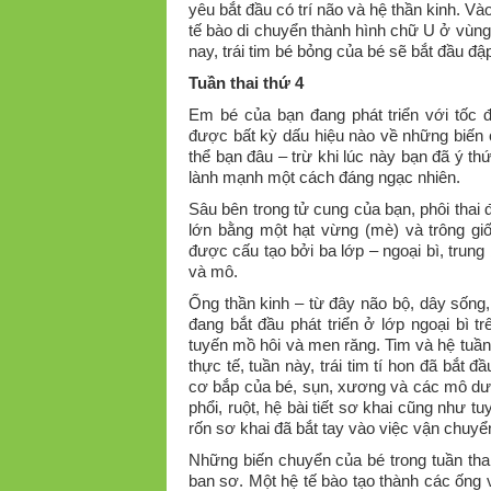
yêu bắt đầu có trí não và hệ thần kinh. Và
tế bào di chuyển thành hình chữ U ở vùng
nay, trái tim bé bỏng của bé sẽ bắt đầu đậ
Tuần thai thứ 4
Em bé của bạn đang phát triển với tốc 
được bất kỳ dấu hiệu nào về những biến 
thể bạn đâu – trừ khi lúc này bạn đã ý th
lành mạnh một cách đáng ngạc nhiên.
Sâu bên trong tử cung của bạn, phôi thai đ
lớn bằng một hạt vừng (mè) và trông gi
được cấu tạo bởi ba lớp – ngoại bì, trung
và mô.
Ống thần kinh – từ đây não bộ, dây sống,
đang bắt đầu phát triển ở lớp ngoại bì t
tuyến mồ hôi và men răng. Tim và hệ tuần 
thực tế, tuần này, trái tim tí hon đã bắt
cơ bắp của bé, sụn, xương và các mô dưới 
phổi, ruột, hệ bài tiết sơ khai cũng như t
rốn sơ khai đã bắt tay vào việc vận chuy
Những biến chuyển của bé trong tuần th
ban sơ. Một hệ tế bào tạo thành các ống