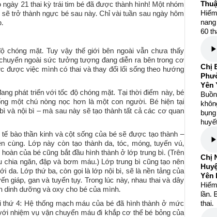
Thuậ
o ngày 21 thai kỳ trái tim bé đã được thành hình! Một nhóm
Hiếm
 sẽ trở thành ngực bé sau này. Chỉ vài tuần sau ngày hôm
nang 
p.
60 th
độ chóng mặt. Tuy vậy thế giới bên ngoài vẫn chưa thấy
chuyển ngoài sức tưởng tượng đang diễn ra bên trong cơ
Chị 
ức được việc mình có thai và thay đổi lối sống theo hướng
Phườ
Yên 
ang phát triển với tốc độ chóng mặt. Tại thời điểm này, bé
Buồng
ống một chú nòng nọc hơn là một con người. Bé hiện tại
khôn
 bì và nội bì – mà sau này sẽ tạo thành tất cả các cơ quan
bụng 
huyết
 tế bào thần kinh và cột sống của bé sẽ được tạo thành –
rên cùng. Lớp này còn tạo thành da, tóc, móng, tuyến vú,
hoàn của bé cũng bắt đầu hình thành ở lớp trung bì. (Trên
Chị 
 đầu chia ngăn, đập và bơm máu.) Lớp trung bì cũng tạo nên
Huy
da. Lớp thứ ba, còn gọi là lớp nội bì, sẽ là nền tảng của
Yên 
uyến giáp, gan và tuyến tụy. Trong lúc này, nhau thai và dây
Hiếm
ển dinh dưỡng và oxy cho bé của mình.
lần. 
ai thứ 4: Hệ thống mạch máu của bé đã hình thành ở mức
thai.
 với nhiệm vụ vận chuyển máu đi khắp cơ thể bé bỏng của