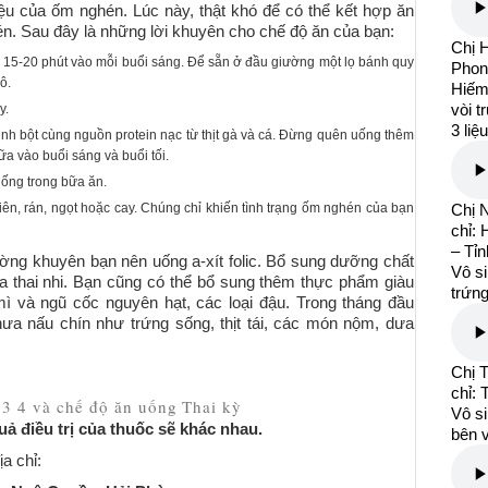
iệu của ốm nghén. Lúc này, thật khó để có thể kết hợp ăn
én. Sau đây là những lời khuyên cho chế độ ăn của bạn:
Chị 
 15-20 phút vào mỗi buổi sáng. Để sẵn ở đầu giường một lọ bánh quy
Phon
ô.
Hiếm 
vòi t
y.
3 liệ
inh bột cùng nguồn protein nạc từ thịt gà và cá. Đừng quên uống thêm
a vào buổi sáng và buổi tối.
ống trong bữa ăn.
ên, rán, ngọt hoặc cay. Chúng chỉ khiến tình trạng ốm nghén của bạn
Chị 
chỉ:
– Tỉ
ường khuyên bạn nên uống a-xít folic. Bổ sung dưỡng chất
Vô si
của thai nhi. Bạn cũng có thể bổ sung thêm thực phẩm giàu
trứng
mì và ngũ cốc nguyên hạt, các loại đậu. Trong tháng đầu
hưa nấu chín như trứng sống, thịt tái, các món nộm, dưa
Chị 
chỉ:
2 3 4 và chế độ ăn uống
Thai kỳ
Vô si
ả điều trị của thuốc sẽ khác nhau.
bên v
a chỉ: