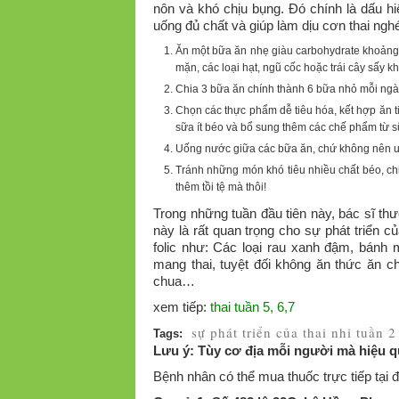
nôn và khó chịu bụng. Đó chính là dấu h
uống đủ chất và giúp làm dịu cơn thai ngh
Ăn một bữa ăn nhẹ giàu carbohydrate khoảng
mặn, các loại hạt, ngũ cốc hoặc trái cây sấy kh
Chia 3 bữa ăn chính thành 6 bữa nhỏ mỗi ngà
Chọn các thực phẩm dễ tiêu hóa, kết hợp ăn t
sữa ít béo và bổ sung thêm các chế phẩm từ sữ
Uống nước giữa các bữa ăn, chứ không nên u
Tránh những món khó tiêu nhiều chất béo, chi
thêm tồi tệ mà thôi!
Trong những tuần đầu tiên này, bác sĩ th
này là rất quan trọng cho sự phát triển 
folic như: Các loại rau xanh đậm, bánh 
mang thai, tuyệt đối không ăn thức ăn c
chua…
xem tiếp:
thai tuần 5, 6,7
sự phát triển của thai nhi tuần 
Tags:
Lưu ý: Tùy cơ địa mỗi người mà hiệu qu
Bệnh nhân có thể mua thuốc trực tiếp tại đị