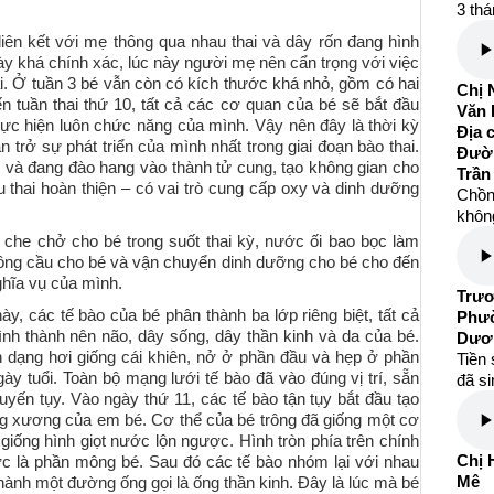
3 thá
 liên kết với mẹ thông qua nhau thai và dây rốn đang hình
này khá chính xác, lúc này người mẹ nên cẩn trọng với việc
ai. Ở tuần 3 bé vẫn còn có kích thước khá nhỏ, gồm có hai
Chị 
ến tuần thai thứ 10, tất cả các cơ quan của bé sẽ bắt đầu
Văn 
thực hiện luôn chức năng của mình. Vậy nên đây là thời kỳ
Địa 
 trở sự phát triển của mình nhất trong giai đoạn bào thai.
Đườ
p và đang đào hang vào thành tử cung, tạo không gian cho
Trần
 thai hoàn thiện – có vai trò cung cấp oxy và dinh dưỡng
Chồng
không
ẽ che chở cho bé trong suốt thai kỳ, nước ối bao bọc làm
 hồng cầu cho bé và vận chuyển dinh dưỡng cho bé cho đến
ghĩa vụ của mình.
Trươ
 này, các tế bào của bé phân thành ba lớp riêng biệt, tất cả
Phườ
ình thành nên não, dây sống, dây thần kinh và da của bé.
Dươ
 dạng hơi giống cái khiên, nở ở phần đầu và hẹp ở phần
Tiền 
gày tuổi. Toàn bộ mạng lưới tế bào đã vào đúng vị trí, sẵn
đã s
uyến tụy. Vào ngày thứ 11, các tế bào tận tụy bắt đầu tạo
ng xương của em bé. Cơ thể của bé trông đã giống một cơ
giống hình giọt nước lộn ngược. Hình tròn phía trên chính
Chị 
ớc là phần mông bé. Sau đó các tế bào nhóm lại với nhau
Mê
thành một đường ống gọi là ống thần kinh. Đây là lúc mà bé