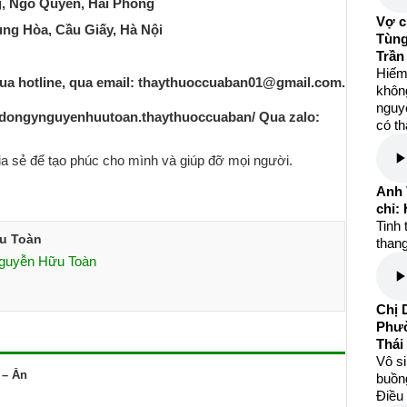
g, Ngô Quyền, Hải Phòng
Vợ c
rung Hòa, Cầu Giấy, Hà Nội
Tùng
Trần
Hiếm
a hotline, qua email:
thaythuoccuaban01@gmail.com
.
khôn
nguyệ
dongynguyenhuutoan.thaythuoccuaban/
Qua zalo:
có th
ia sẻ để tạo phúc cho mình và giúp đỡ mọi người.
Anh 
chỉ:
Tinh 
u Toàn
than
Nguyễn Hữu Toàn
Chị 
Phườ
Thái
Vô s
 – Ăn
buồng
Điều 