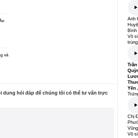
Anh H
 Ăn
Huyệ
Bình
Vô si
trùng
ng và
Trần
Quỳn
Lươn
Thươ
Yên 
ội dung hỏi đáp để chúng tôi có thể tư vấn trực
Trứng
Chị Đ
Phườ
Vũng
Vô si