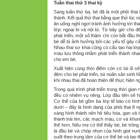
Tuần thai thứ 3 thai kỳ
Sang tuần thứ ba, bé đã là một phôi thai
thành. Kết quả thử thai bằng que thử lúc 
ăn uống nghỉ ngơi tránh ảnh hưởng tới th
lớp: ngoại bì và nội bì. Từ bây giờ cho đ
phát triển, một số thậm chí còn bắt đầu 
bé dễ bị ảnh hưởng bởi các yếu tố gây cản
Nhau thai sơ khai cũng có cấu tạo hai lớ
máu lưu thông nhằm phát triển thành nhau
cho em bé.
Xuất hiện cùng thời điểm còn có túi ối s
đệm cho bé phát triển, túi noãn sản sinh
khi nhau thai đã hoàn thiện để thực hiện n
Trong quá trình phát triển trong thời gian
đều có nhiệm vụ riêng. Lớp đầu tiên sẽ h
Cơ thể của bé gồm ba lớp tế bào có hình
dưới – đây là hình dạng của phôi thai 8 n
sàng hình thành nên hệ tiêu hóa, gan và t
thành trái tim, các mạch máu, cơ và khu
thể hơn. Nếu mẹ có thể thấy bé, bé trông 
là đầu bé và chóp nhọn của hình giọt nư
suốt theo trung tâm của cơ thể bé và tạo 