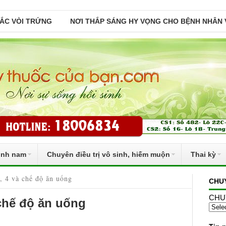
TẮC VÒI TRỨNG
NƠI THẮP SÁNG HY VỌNG CHO BỆNH NHÂN 
inh nam
Chuyên điều trị vô sinh, hiếm muộn
Thai kỳ
3, 4 và chế độ ăn uống
CHU
CHU
 chế độ ăn uống