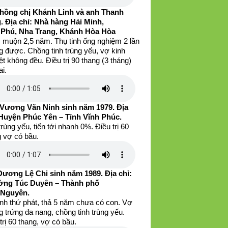
hồng chị Khánh Linh và anh Thanh
. Địa chỉ: Nhà hàng Hải Minh,
 Phú, Nha Trang, Khánh Hòa Hòa
 muộn 2,5 năm. Thụ tinh ống nghiệm 2 lần
g được. Chồng tinh trùng yếu, vợ kinh
t không đều. Điều trị 90 thang (3 tháng)
ai.
Vương Văn Ninh sinh năm 1979. Địa
 Huyện Phúc Yên – Tỉnh Vĩnh Phúc.
trùng yếu, tiến tới nhanh 0%. Điều trị 60
g vợ có bầu.
Dương Lệ Chi sinh năm 1989. Địa chỉ:
ng Túc Duyên – Thành phố
 Nguyên.
inh thứ phát, thả 5 năm chưa có con. Vợ
 trứng đa nang, chồng tinh trùng yếu.
trị 60 thang, vợ có bầu.