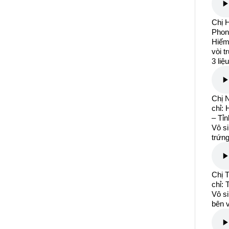
Chị 
Phon
Hiếm 
vòi t
3 liệ
Chị 
chỉ:
– Tỉ
Vô si
trứng
Chị 
chỉ:
Vô si
bên v