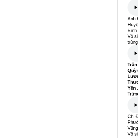
Anh H
Huyệ
Bình
Vô si
trùng
Trần
Quỳn
Lươn
Thươ
Yên 
Trứng
Chị Đ
Phườ
Vũng
Vô si