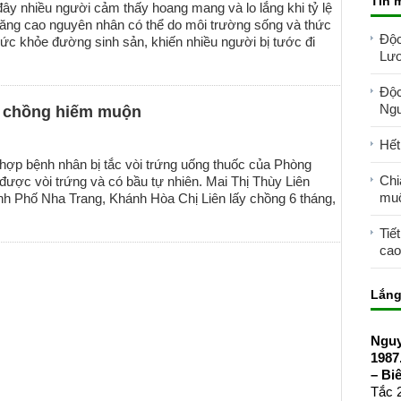
Tin 
ây nhiều người cảm thấy hoang mang và lo lắng khi tỷ lệ
ăng cao nguyên nhân có thể do môi trường sống và thức
Độc
sức khỏe đường sinh sản, khiến nhiều người bị tước đi
Lươ
Độc
Ngu
vợ chồng hiếm muộn
Hết
hợp bệnh nhân bị tắc vòi trứng uống thuốc của Phòng
Chi
ợc vòi trứng và có bầu tự nhiên. Mai Thị Thùy Liên
mu
nh Phố Nha Trang, Khánh Hòa Chị Liên lấy chồng 6 tháng,
Tiế
cao
Lắng
Nguy
1987
– Bi
Tắc 2