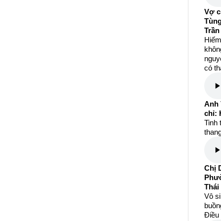
Vợ c
Tùng
Trần
Hiếm
khôn
nguyệ
có th
Anh 
chỉ:
Tinh 
than
Chị 
Phườ
Thái
Vô s
buồng
Điều 