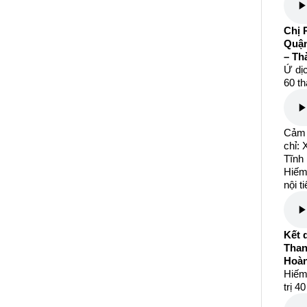
Chị 
Quận
– Th
Ứ dịc
60 th
Cảm 
chỉ:
Tĩnh
Hiếm
nội t
Kết 
Than
Hoàn
Hiếm
trị 4