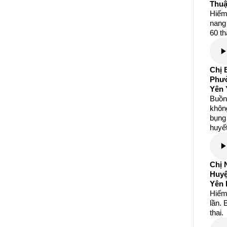
Thuậ
Hiếm
nang 
60 th
Chị 
Phườ
Yên 
Buồng
khôn
bụng 
huyết
Chị 
Huy
Yên 
Hiếm
lần. 
thai.