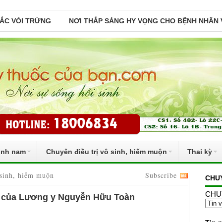
TẮC VÒI TRỨNG
NƠI THẮP SÁNG HY VỌNG CHO BỆNH NHÂN 
inh nam
Chuyên điều trị vô sinh, hiếm muộn
Thai kỳ
 sinh, hiếm muộn
Subscribe
CHU
CHU
h của Lương y Nguyễn Hữu Toàn