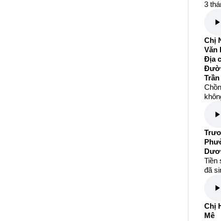
3 thá
Chị 
Văn 
Địa 
Đườ
Trần
Chồng
không
Trươ
Phườ
Dươ
Tiền 
đã s
Chị 
Mê