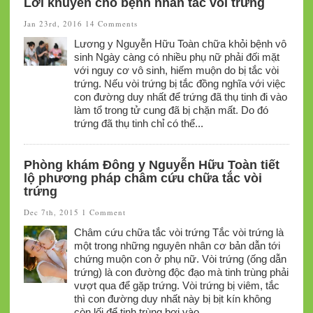
Lời khuyên cho bệnh nhân tắc vòi trứng
Jan 23rd, 2016
14 Comments
Lương y Nguyễn Hữu Toàn chữa khỏi bệnh vô
sinh Ngày càng có nhiều phụ nữ phải đối mặt
với nguy cơ vô sinh, hiếm muộn do bị tắc vòi
trứng. Nếu vòi trứng bị tắc đồng nghĩa với việc
con đường duy nhất để trứng đã thụ tinh đi vào
làm tổ trong tử cung đã bị chặn mất. Do đó
trứng đã thụ tinh chỉ có thể...
Phòng khám Đông y Nguyễn Hữu Toàn tiết
lộ phương pháp châm cứu chữa tắc vòi
trứng
Dec 7th, 2015
1 Comment
Châm cứu chữa tắc vòi trứng Tắc vòi trứng là
một trong những nguyên nhân cơ bản dẫn tới
chứng muộn con ở phụ nữ. Vòi trứng (ống dẫn
trứng) là con đường độc đạo mà tinh trùng phải
vượt qua để gặp trứng. Vòi trứng bị viêm, tắc
thì con đường duy nhất này bị bịt kín không
còn lối để tinh trùng bơi vào...