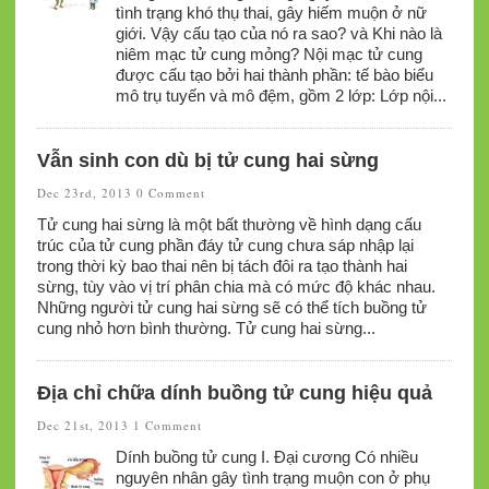
tình trạng khó thụ thai, gây hiếm muộn ở nữ
giới. Vậy cấu tạo của nó ra sao? và Khi nào là
niêm mạc tử cung mỏng? Nội mạc tử cung
được cấu tạo bởi hai thành phần: tế bào biểu
mô trụ tuyến và mô đệm, gồm 2 lớp: Lớp nội...
Vẫn sinh con dù bị tử cung hai sừng
Dec 23rd, 2013
0 Comment
Tử cung hai sừng là một bất thường về hình dạng cấu
trúc của tử cung phần đáy tử cung chưa sáp nhập lại
trong thời kỳ bao thai nên bị tách đôi ra tạo thành hai
sừng, tùy vào vị trí phân chia mà có mức độ khác nhau.
Những người tử cung hai sừng sẽ có thể tích buồng tử
cung nhỏ hơn bình thường. Tử cung hai sừng...
Địa chỉ chữa dính buồng tử cung hiệu quả
Dec 21st, 2013
1 Comment
Dính buồng tử cung I. Đại cương Có nhiều
nguyên nhân gây tình trạng muộn con ở phụ