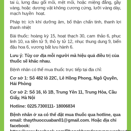
tai ù, lưng đau gối mỏi, mệt mỏi, hoặc miệng đắng, gầy
vàng, hoặc dương vật không cương cứng, lưỡi vàng dày,
mạch huyền hoạt.
Pháp trị: ích khí dưỡng âm, bổ thận chấn tinh, thanh lợi
thanh nhiệt
Bài thuốc: hoàng kỳ 15, hoạt thạch 30, cam thảo 6, phục
linh 10, xa tiền tử 9, thỏ ty tử 12, nhục thung dung 9, biển
đậu hoa 6, vương bất lưu hành 6.
Lưu ý: Tùy cơ địa mỗi người mà hiệu quả điều trị của
thuốc sẽ khác nhau.
Bệnh nhân có thể mua thuốc trực tiếp tại địa chỉ:
Cơ sở 1: Số 482 lô 22C, Lê Hồng Phong, Ngô Quyền,
Hải Phòng
Cơ sở 2: Số 16, lô 1B, Trung Yên 11, Trung Hòa, Cầu
Giấy, Hà Nội
Hotline: 0225.7300111- 18006834
Bệnh nhân ở xa có thể đặt mua thuốc qua hotline, qua
email:
thaythuoccuaban01@gmail.com
.
Hoặc địa chỉ
facebook: