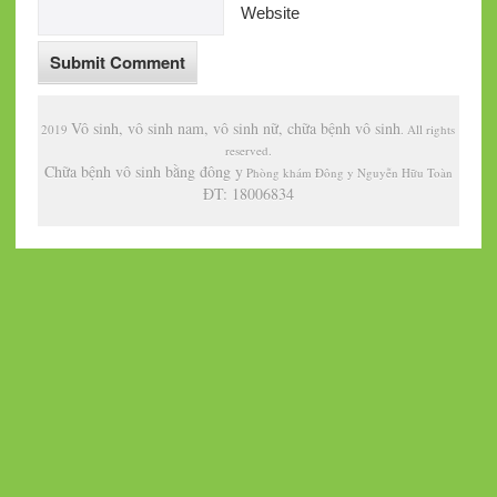
Website
Vô sinh, vô sinh nam, vô sinh nữ, chữa bệnh vô sinh
2019
. All rights
reserved.
Chữa bệnh vô sinh bằng đông y
Phòng khám Đông y Nguyễn Hữu Toàn
ĐT: 18006834