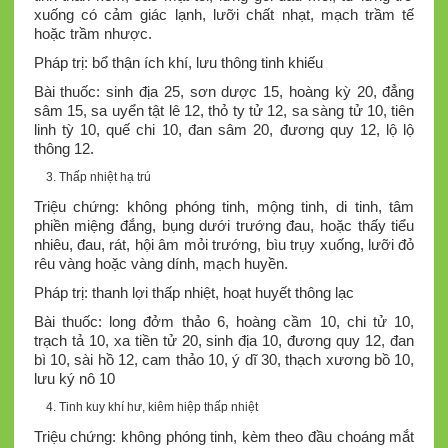
xuống có cảm giác lạnh, lưỡi chất nhạt, mạch trầm tế
hoặc trầm nhược.
Pháp trị: bổ thận ích khí, lưu thông tinh khiếu
Bài thuốc: sinh địa 25, sơn dược 15, hoàng kỳ 20, đẳng
sâm 15, sa uyển tật lê 12, thỏ ty tử 12, sa sàng tử 10, tiên
linh tỳ 10, quế chi 10, đan sâm 20, đương quy 12, lộ lộ
thông 12.
Thấp nhiệt hạ trú
Triệu chứng: không phóng tinh, mộng tinh, di tinh, tâm
phiền miệng đắng, bụng dưới trướng đau, hoặc thấy tiểu
nhiêu, đau, rát, hội âm mỏi trướng, bìu trụy xuống, lưỡi đỏ
rêu vàng hoặc vàng dính, mạch huyền.
Pháp trị: thanh lợi thấp nhiệt, hoạt huyết thông lạc
Bài thuốc: long đởm thảo 6, hoàng cầm 10, chi tử 10,
trạch tả 10, xa tiền tử 20, sinh địa 10, đương quy 12, đan
bì 10, sài hồ 12, cam thảo 10, ý dĩ 30, thạch xương bồ 10,
lưu ký nô 10
Tinh kuy khí hư, kiêm hiệp thấp nhiệt
Triệu chứng: không phóng tinh, kèm theo đầu choáng mắt