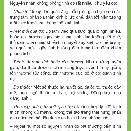
Nguyên nhân không phóng tinh có rất nhiều, chủ yếu do:
–
Nhân tố tâm lý
: Do quá căng thẳng lúc giao hợp nên các
trung tâm phản xạ thần kinh bị ức chế, dẫn tới hiện tượng
mất cực khoái và không thể xuất tinh.
–
Mệt mỏi quá độ
: Do làm việc quá sức, quá lo nghĩ nhiều,
hoặc do thường ngày sinh hoạt tình dục không tiết chế,
thủ dâm quá nhiều khiến tinh huyết suy kiệt, cơ thể bị suy
yếu quá mức, gây ảnh hưởng đến trung tâm điều khiển
phóng tinh.
–
Bệnh tật mạn tính hoặc tổn thương:
Như cường tuyến
giáp, đái tháo đường, chức năng tuyến yên bị suy giảm,
tổn thương tủy sống, tổn thương cục bộ ở cơ quan sinh
dục…
–
Do thuốc:
Một số thuốc hạ huyết áp, thuốc tê, thuốc gây
mê, thuốc ngủ, thuốc an thần, một số loại Đông dược quá
đắng lạnh …
–
Phương pháp, tư thế giao hợp
không hợp lý, độ kích
thích không đủ mạnh, không thể tạo trạng thái hưng phấn
cao cũng có thể dẫn đến giao hợp không phóng tinh.
– Ngoài ra, một số nguyên nhân do bất thường bẩm sinh