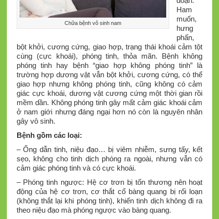
đoạn:
Ham
muốn,
Chữa bệnh vô sinh nam
hưng
phấn,
bột khởi, cương cứng, giao hợp, trạng thái khoái cảm tột
cùng (cực khoái), phóng tinh, thỏa mãn. Bệnh không
phóng tinh hay bệnh “giao hợp không phóng tinh” là
trường hợp dương vật vẫn bột khởi, cương cứng, có thể
giao hợp nhưng không phóng tinh, cũng không có cảm
giác cực khoái, dương vật cương cứng một thời gian rồi
mềm dần. Không phóng tinh gây mất cảm giác khoái cảm
ở nam giới nhưng đáng ngại hơn nó còn là nguyên nhân
gây vô sinh.
Bệnh gồm các loại:
– Ống dẫn tinh, niệu đạo… bị viêm nhiễm, sưng tấy, kết
sẹo, không cho tinh dịch phóng ra ngoài, nhưng vẫn có
cảm giác phóng tinh và có cực khoái.
– Phóng tinh ngược: Hệ cơ trơn bị tổn thương nên hoạt
động của hệ cơ trơn, cơ thắt cổ bàng quang bị rối loạn
(không thắt lại khi phóng tinh), khiến tinh dịch không đi ra
theo niệu đạo mà phóng ngược vào bàng quang.