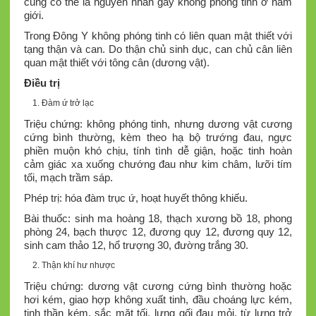
cũng có thể là nguyên nhân gây không phóng tinh ở nam
giới.
Trong Đông Y không phóng tinh có liên quan mật thiết với
tạng thận và can. Do thận chủ sinh dục, can chủ cân liên
quan mật thiết với tông cân (dương vật).
Điều trị
Đàm ứ trở lạc
Triệu chứng: không phóng tinh, nhưng dương vật cương
cứng bình thường, kèm theo hạ bộ trướng đau, ngực
phiền muộn khó chịu, tính tình dễ giận, hoặc tinh hoàn
cảm giác xa xuống chướng đau như kim châm, lưỡi tím
tối, mạch trầm sáp.
Phép trị: hóa đàm trục ứ, hoạt huyết thông khiếu.
Bài thuốc: sinh ma hoàng 18, thạch xương bồ 18, phong
phòng 24, bạch thược 12, đương quy 12, đương quy 12,
sinh cam thảo 12, hổ trượng 30, đường trắng 30.
Thận khí hư nhược
Triệu chứng: dương vật cương cứng bình thường hoặc
hơi kém, giao hợp không xuất tinh, đầu choáng lực kém,
tinh thần kém, sắc mặt tối, lưng gối đau mỏi, từ lưng trở