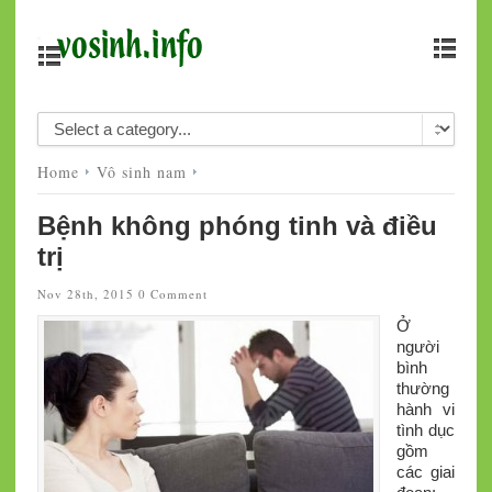
Home
Vô sinh nam
Bệnh không phóng tinh và điều
trị
Nov 28th, 2015
0 Comment
Ở
người
bình
thường
hành vi
tình dục
gồm
các giai