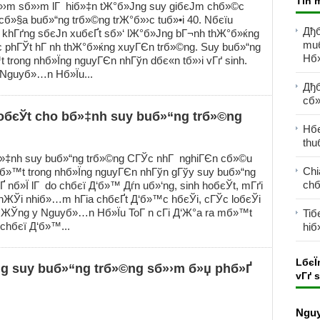
Tin 
»›m sб»›m lГ hiб»‡n tЖ°б»Јng suy giбєЈm chб»©c
б»§a buб»“ng trб»©ng trЖ°б»›c tuб»•i 40. Nбєїu
Дђб
і khГґng sбєЈn xuбєҐt sб»‘ lЖ°б»Јng bГ¬nh thЖ°б»ќng
mu
c phГЎt hГ nh thЖ°б»ќng xuyГЄn trб»©ng. Suy buб»“ng
Hб»
trong nhб»Їng nguyГЄn nhГўn dбє«n tб»›i vГґ sinh.
 Nguyб»…n Hб»Їu...
Дђб
cб»
oбєЎt cho bб»‡nh suy buб»“ng trб»©ng
Hбє
thuб
»‡nh suy buб»“ng trб»©ng CГЎc nhГ nghiГЄn cб»©u
Chi
б»™t trong nhб»Їng nguyГЄn nhГўn gГўy suy buб»“ng
chб
 nб»Ї lГ do chбєї Д‘б»™ Дѓn uб»‘ng, sinh hoбєЎt, mГґi
phЖЎi nhiб»…m hГіa chбєҐt Д‘б»™c hбєЎi, cГЎc loбєЎi
°ЖЎng y Nguyб»…n Hб»Їu ToГ n cГі Д‘Ж°a ra mб»™t
Tiб
 chбєї Д‘б»™...
hiб
LбєЇ
g suy buб»“ng trб»©ng sб»›m б»џ phб»Ґ
vГґ 
Ngu