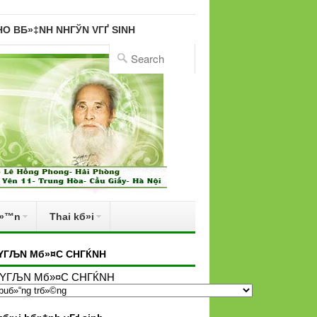
HO BБ»‡NH NHГЎN VГҐ SINH
б»™n
Thai kб»і
YГЉN Mб»¤C CHГЌNH
YГЉN Mб»¤C CHГЌNH