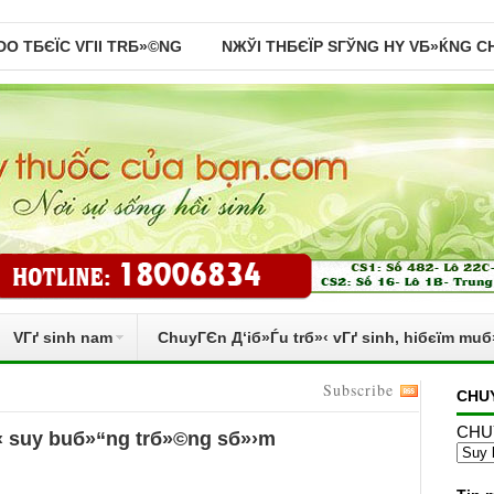
 DO TБЄЇC VГІI TRБ»©NG
NЖЎI THБЄЇP SГЎNG HY VБ»ЌNG C
VГґ sinh nam
ChuyГЄn Д‘iб»Ѓu trб»‹ vГґ sinh, hiбєїm mu
Subscribe
CHU
CHU
‹ suy buб»“ng trб»©ng sб»›m