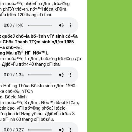
їm muб»™n nhiб»Ѓu nДѓm, trб»©ng
 phГЎt triб»ѓn, nб»™i tiбєїt kГ©m.
Ѓu trб»‹ 120 thang cГі thai.
t quбєЈ chб»Їa bб»‡nh vГґ sinh cб»§a
‹ Chб»­ Thanh TГўm sinh nДѓm 1985.
‹a chб»‰:
ng Mai вЂ“ HГ Nб»™i.
їm muб»™n 1 nДѓm, buб»“ng trб»©ng Д‘a
 Дђiб»Ѓu trб»‹ 40 thang cГі thai.
‹ HoГ ng Thб»‹ BбєЈo sinh nДѓm 1990.
‹a chб»‰: YГЄn
g- BбєЇc Ninh
їm muб»™n 3 nДѓm. Nб»™i tiбєїt kГ©m,
ctin cao, vГІi trб»©ng phбєЈi tбєЇc.
“ng tinh trГ№ng yбєїu. Дђiб»Ѓu trб»‹ 3
u trГ¬nh 60 thang cГі bбє§u.