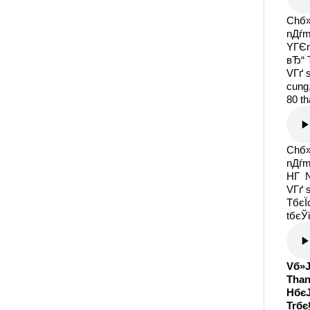
Chб»
nДѓm
YГЄ
вЂ“ 
VГґ 
cung
80 th
Chб»
nДѓm
HГ 
VГґ s
TбєЇc
tбєЎ
Vб»Ј
Than
HбєЈ
Trбє