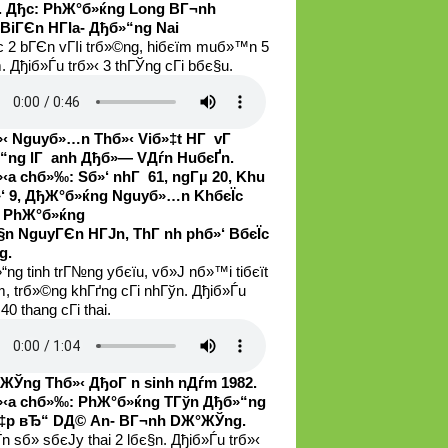
. Дђc: PhЖ°б»ќng Long BГ¬nh
BiГЄn HГІa- Дђб»“ng Nai
c 2 bГЄn vГІi trб»©ng, hiбєїm muб»™n 5
. Дђiб»Ѓu trб»‹ 3 thГЎng cГі bбє§u.
‹ Nguyб»…n Thб»‹ Viб»‡t HГ vГ
“ng lГ anh Дђб»— VДѓn HuбєҐn.
‹a chб»‰: Sб»‘ nhГ 61, ngГµ 20, Khu
‘ 9, ДђЖ°б»ќng Nguyб»…n KhбєЇc
 PhЖ°б»ќng
§n NguyГЄn HГЈn, ThГ nh phб»‘ BбєЇc
g.
“ng tinh trГ№ng yбєїu, vб»Ј nб»™i tiбєїt
, trб»©ng khГґng cГі nhГўn. Дђiб»Ѓu
 40 thang cГі thai.
ЖЎng Thб»‹ ДђoГ n sinh nДѓm 1982.
‹a chб»‰: PhЖ°б»ќng TГўn Дђб»“ng
‡p вЂ“ DД© An- BГ¬nh DЖ°ЖЎng.
n sб»­ sбєЈy thai 2 lбє§n. Дђiб»Ѓu trб»‹