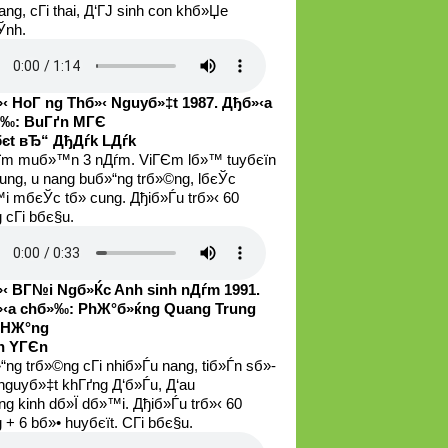
ang, cГі thai, Д‘ГЈ sinh con khб»Џe
Ўnh.
‹ HoГ ng Thб»‹ Nguyб»‡t 1987. Дђб»‹a
»‰: BuГґn MГЄ
є­t вЂ“ ДђДѓk LДѓk
їm muб»™n 3 nДѓm. ViГЄm lб»™ tuyбєїn
cung, u nang buб»“ng trб»©ng, lбєЎc
i mбєЎc tб»­ cung. Дђiб»Ѓu trб»‹ 60
 cГі bбє§u.
‹ BГ№i Ngб»Ќc Anh sinh nДѓm 1991.
‹a chб»‰: PhЖ°б»ќng Quang Trung
 HЖ°ng
n YГЄn
“ng trб»©ng cГі nhiб»Ѓu nang, tiб»Ѓn sб»­
 nguyб»‡t khГґng Д‘б»Ѓu, Д‘au
ng kinh dб»Ї dб»™i. Дђiб»Ѓu trб»‹ 60
 + 6 bб»• huyбєїt. CГі bбє§u.