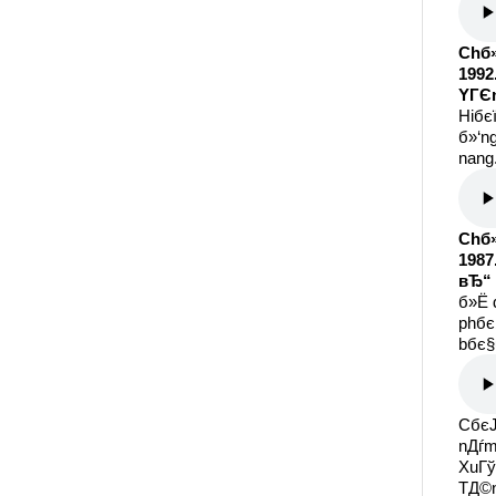
Chб»
1992
YГЄn
Hiбє
б»‘n
nang.
Chб»
1987
вЂ“ 
б»Ё 
phбє§
bбє§
CбєЈ
nДѓm
XuГў
TД©