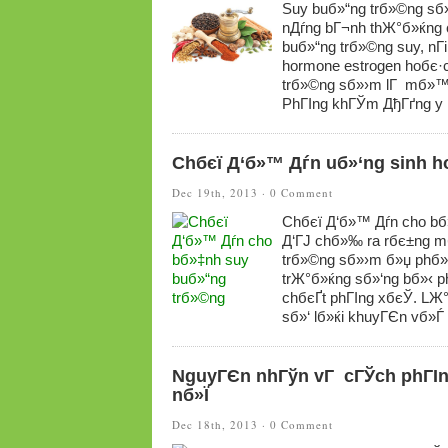
Suy buб»“ng trб»©ng sб
nДѓng bГ¬nh thЖ°б»ќng c
buб»“ng trб»©ng suy, nГ
hormone estrogen hoбє·
trб»©ng sб»›m lГ mб»™t 
PhГІng khГЎm ДђГґng y
Chбєї Д‘б»™ Дѓn uб»‘ng sinh h
Dec 19th, 2013 ·
0 Comment
Chбєї Д‘б»™ Дѓn cho bб
Д‘ГЈ chб»‰ ra rбє±ng m
trб»©ng sб»›m б»џ phб»Ґ
trЖ°б»ќng sб»‘ng bб»‹ 
chбєҐt phГІng xбєЎ. LЖ
sб»‘ lб»ќi khuyГЄn vб»Ѓ
NguyГЄn nhГўn vГ cГЎch phГІn
nб»Ї
Dec 18th, 2013 ·
0 Comment