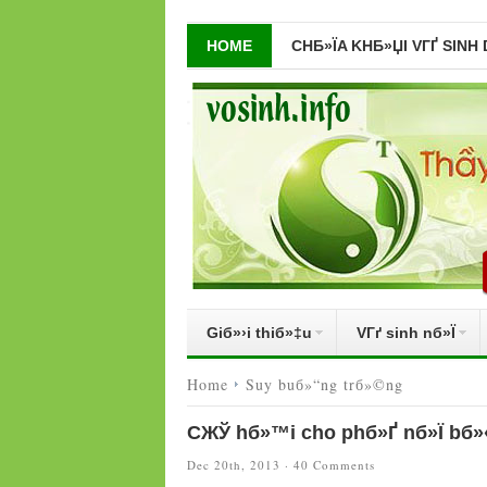
HOME
CHБ»ЇA KHБ»ЏI VГҐ SINH
Giб»›i thiб»‡u
VГґ sinh nб»Ї
Home
Suy buб»“ng trб»©ng
CЖЎ hб»™i cho phб»Ґ nб»Ї bб»
Dec 20th, 2013 ·
40 Comments