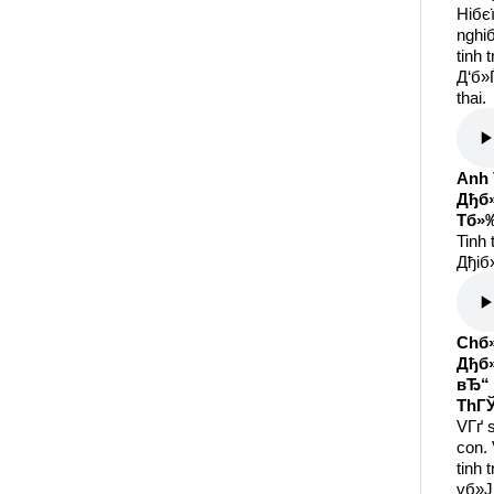
Hiбє
nghi
tinh
Д‘б»Ѓ
thai.
Anh 
Дђб»
Tб»
Tinh 
Дђiб»
Chб»
Дђб»
вЂ“ 
ThГЎ
VГґ 
con.
tinh 
vб»Ј