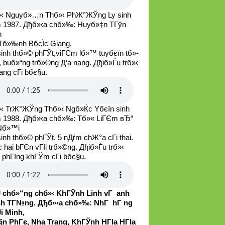
‹ Nguyб»…n Thб»‹ PhЖ°ЖЎng Ly sinh
 1987. Дђб»‹a chб»‰: Huyб»‡n TГўn
n
Tб»‰nh BбєЇc Giang.
sinh thб»© phГЎt,viГЄm lб»™ tuyбєїn tб»­
, buб»“ng trб»©ng Д‘a nang. Дђiб»Ѓu trб»‹
ang cГі bбє§u.
‹ TrЖ°ЖЎng Thб»‹ Ngб»Ќc Yбєїn sinh
 1988. Дђб»‹a chб»‰: Tб»« LiГЄm вЂ“
Nб»™i
inh thб»© phГЎt, 5 nДѓm chЖ°a cГі thai.
 hai bГЄn vГІi trб»©ng. Дђiб»Ѓu trб»‹
i phГІng khГЎm cГі bбє§u.
 chб»“ng chб»‹ KhГЎnh Linh vГ anh
h TГ№ng. Дђб»‹a chб»‰: NhГ hГ ng
i Minh,
§n PhГє, Nha Trang, KhГЎnh HГІa HГІa