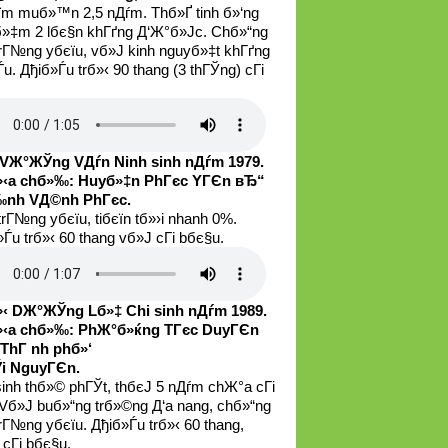
їm muб»™n 2,5 nДѓm. Thб»Ґ tinh б»‘ng
б»‡m 2 lбє§n khГґng Д‘Ж°б»Јc. Chб»“ng
 trГ№ng yбєїu, vб»Ј kinh nguyб»‡t khГґng
u. Дђiб»Ѓu trб»‹ 90 thang (3 thГЎng) cГі
VЖ°ЖЎng VДѓn Ninh sinh nДѓm 1979.
‹a chб»‰: Huyб»‡n PhГєc YГЄn вЂ“
‰nh VД©nh PhГєc.
trГ№ng yбєїu, tiбєїn tб»›i nhanh 0%.
Ѓu trб»‹ 60 thang vб»Ј cГі bбє§u.
‹ DЖ°ЖЎng Lб»‡ Chi sinh nДѓm 1989.
‹a chб»‰: PhЖ°б»ќng TГєc DuyГЄn
ThГ nh phб»‘
i NguyГЄn.
sinh thб»© phГЎt, thбєЈ 5 nДѓm chЖ°a cГі
 Vб»Ј buб»“ng trб»©ng Д‘a nang, chб»“ng
trГ№ng yбєїu. Дђiб»Ѓu trб»‹ 60 thang,
 cГі bбє§u.