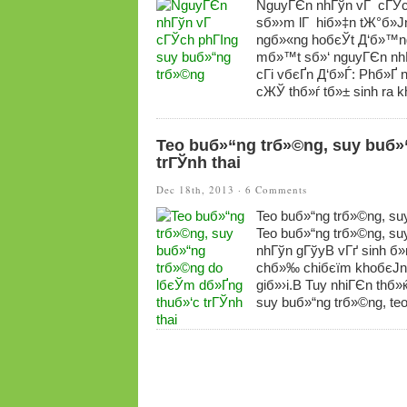
NguyГЄn nhГўn vГ cГЎch
sб»›m lГ hiб»‡n tЖ°б»Ј
ngб»«ng hoбєЎt Д‘б»™ng 
mб»™t sб»‘ nguyГЄn nhГ
cГі vбєҐn Д‘б»Ѓ: Phб»Ґ 
cЖЎ thб»ѓ tб»± sinh ra k
Teo buб»“ng trб»©ng, suy buб»
trГЎnh thai
Dec 18th, 2013 ·
6 Comments
Teo buб»“ng trб»©ng, su
Teo buб»“ng trб»©ng, s
nhГўn gГўyВ vГґ sinh б»
chб»‰ chiбєїm khoбєЈng
giб»›i.В Tuy nhiГЄn thб
suy buб»“ng trб»©ng, teo.