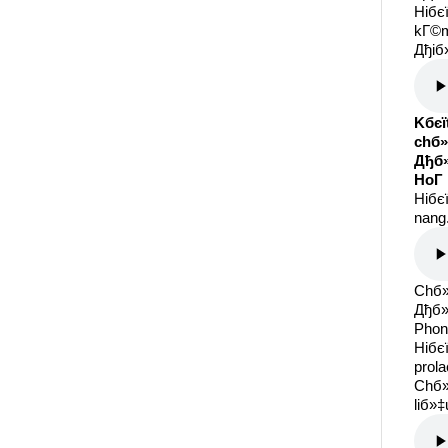
Hiбє
kГ©m
Дђiб»
Kбєї
chб»
Дђб»
HoГ 
Hiбє
nang.
Chб»
Дђб»
Phon
Hiбє
prola
Chб»
liб»‡