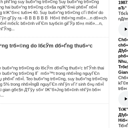
 phГІng suy buб»“ng trб»©ng Suy buб»“ng trб»©ng
1987
ng hai buб»“ng trб»©ng cб»§a ngЖ°б»ќi phб»Ґ nб»Ї
вЂ“ 
trЖ°б»›c tuб»•i 40. Suy buб»“ng trб»©ng cГі thб»ѓ do
TбєЇ
ўn gГўy ra –В В В В В В Hб»‡ thб»‘ng miб»…n dб»‹ch
nДѓm
nб»Ї mбєЇc bб»‡nh viГЄm tuyбєїn giГЎp tб»± miб»…n,
hГЎng...
Chб»
chб»
“ng trб»©ng do lбєЎm dб»Ґng thuб»‘c
Дђб»
phб»
Nhu,
Trбє
y buб»“ng trб»©ng do lбєЎm dб»Ґng thuб»‘c trГЎnh thai
Gian
uy buб»“ng trб»©ng lГ mб»™t trong nhб»Їng nguyГЄn
Chб»
џ phб»Ґ nб»Ї. Teo buб»“ng trб»©ng, suy buб»“ng trб»©ng
kГ©m
 5% trong nhб»ЇngВ nguyГЄn nhГўn vГґ sinh б»џ nб»Ї
trб»‹
»ќi gian gбє§n Д‘Гўy sб»‘ lЖ°б»Јng bб»‡nh nhГўn bб»‹
..
TrЖ°
Дђб»
Hiб»
Tiб»Ѓ