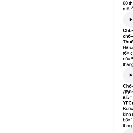
80 th
mбє
Chб»
chб
Thuб
Hiбє
tб»­ 
nб»™
thang
Chб»
Дђб»
вЂ“
YГЄ
Buб»
kinh
bб»Ґ
thang