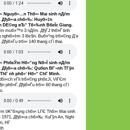
‹ Nguyб»…n Thб»‹ Mai sinh nДѓm
. Дђб»‹a chб»‰: Huyб»‡n
 DЕ©ng вЂ“ Tб»‰nh BбєЇc Giang.
їm muб»™n 3 nДѓm. ДђГЈ thб»Ґ tinh
g nghiб»‡m 3 lбє§n. Buб»“ng trб»©ng Д‘a
 Дђiб»Ѓu trб»‹ 140 thang cГі thai.
‹ PhбєЎm Hб»“ng Nб»Ї sinh nДѓm
. Дђб»‹a chб»‰: Quбє­n BГ¬nh TГўn
ThГ nh phб»‘ Hб»“ ChГ­ Minh.
dб»‹ch vГІi trб»©ng phбєЈi, ViГЄm
n phб»Ґ. Дђiб»Ѓu trб»‹ 60 thang cГі
u.
m tЖ°б»џng chб»‹ LГЄ Thб»‹ Mai sinh
 1971. Дђб»‹a chб»‰: XuГўn An, Nghi
n, HГ
nh