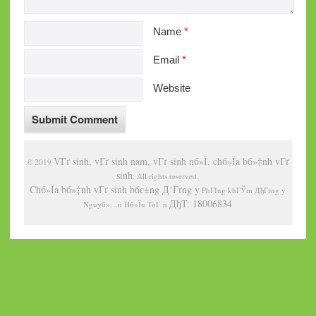
Name
*
Email
*
Website
VГґ sinh, vГґ sinh nam, vГґ sinh nб»Ї, chб»Їa bб»‡nh vГґ
© 2019
sinh
. All rights reserved.
Chб»Їa bб»‡nh vГґ sinh bбє±ng Д‘Гґng y
PhГІng khГЎm ДђГґng y
ДђT: 18006834
Nguyб»…n Hб»Їu ToГ n