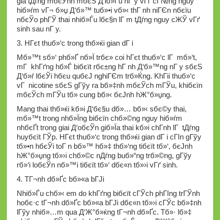
gia tДѓng mбєЎnh mбєЅ Д‘iб»Ѓu nГ y vГґ cГ№ng nguy
hiб»ѓm vГ¬ б»џ Д‘б»™ tuб»•i vб»‹ thГ nh niГЄn nбєїu
nбєЎo phГЎ thai nhiб»Ѓu lбє§n lГ m tДѓng nguy cЖЎ vГґ
sinh sau nГ y.
3. HГєt thuб»‘c trong thб»ќi gian dГ i
Mб»™t sб»‘ phб»Ґ nб»Ї trбє» coi hГєt thuб»‘c lГ mб»‘t,
mГ khГґng hб»Ѓ biбєїt rбє±ng hГ nh Д‘б»™ng nГ y sбєЅ
Д‘б»ѓ lбєЎi hбє­u quбєЈ nghiГЄm trб»Ќng. KhГіi thuб»‘c
vГ nicotine sбєЅ gГўy ra bб»‡nh mбєЎch mГЎu, khiбєїn
mбєЎch mГЎu tб»­ cung bб»‹ бєЈnh hЖ°б»џng.
Mang thai thб»ќi kб»і Д‘бє§u dб»… bб»‹ sбє©y thai,
mб»™t trong nhб»Їng biбєїn chб»©ng nguy hiб»ѓm
nhбєҐt trong giai Д‘oбєЎn giб»Їa thai kб»і chГ­nh lГ tДѓng
huyбєїt ГЎp. HГєt thuб»‘c trong thб»ќi gian dГ i cГІn gГўy
tб»•n hбєЎi toГ n bб»™ hб»‡ thб»‘ng tiбєїt tб»‘, бєЈnh
hЖ°б»џng tб»›i chб»©c nДѓng buб»“ng trб»©ng, gГўy
rб»‘i loбєЎn nб»™i tiбєїt tб»‘ dбє«n tб»›i vГґ sinh.
4. TГ¬nh dб»Ґc bб»«a bГЈi
Nhiб»Ѓu chб»‹ em do khГґng biбєїt cГЎch phГІng trГЎnh
hoбє·c tГ¬nh dб»Ґc bб»«a bГЈi dбє«n tб»›i cГЎc bб»‡nh
lГўy nhiб»…m qua Д‘Ж°б»ќng tГ¬nh dб»Ґc. Tб»· lб»‡