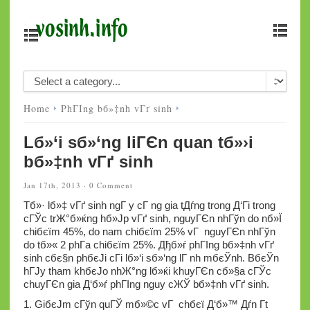
Home
PhГІng bб»‡nh vГґ sinh
Lб»‘i sб»‘ng liГЄn quan tб»›i
bб»‡nh vГґ sinh
Jan 17th, 2013 ·
0 Comment
Tб»· lб»‡ vГґ sinh ngГ y cГ ng gia tДѓng trong Д‘Гі trong
cГЎc trЖ°б»ќng hб»Јp vГґ sinh, nguyГЄn nhГўn do nб»Ї
chiбєїm 45%, do nam chiбєїm 25% vГ nguyГЄn nhГўn
do tб»« 2 phГ­a chiбєїm 25%. Дђб»ѓ phГІng bб»‡nh vГґ
sinh cбє§n phбєЈi cГі lб»‘i sб»‘ng lГ nh mбєЎnh. BбєЎn
hГЈy tham khбєЈo nhЖ°ng lб»ќi khuyГЄn cб»§a cГЎc
chuyГЄn gia Д‘б»ѓ phГІng nguy cЖЎ bб»‡nh vГґ sinh.
1. GiбєЈm cГўn quГЎ mб»©c vГ chбєї Д‘б»™ Дѓn Г­t