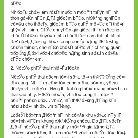
bГ©o
Nhiб»Ѓu chб»‹ em rбєҐt muб»‘n mб»™t thГўn hГ¬nh
thon gб»Ќn nГЄn Д‘ГЈ giбєЈm bГ©o, nhЖ°ng nghiГЄn
cб»©u cho thбєҐy, giбєЈm bГ©o quГЎ mб»©c cГі thб»ѓ
gГўy vГґ sinh. CГЎc chuyГЄn gia giбєЈi thГ­ch rбє±ng,
chбєҐt bГ©o chuyб»ѓn hГіa tiбєїt tб»‘ nam thГ nh tiбєїt
tб»‘ nб»Ї, Д‘б»“ng thб»ќi cung cбєҐp nДѓng lЖ°б»Јng
cбє§n thiбєїt, cho nГЄn chбєҐt bГ©o vГґ cГ№ng quan
trб»Ќng Д‘б»‘i vб»›i chб»©c nДѓng sinh sбєЈn cб»§a
cГЎc chб»‹ em.
2. NбєЎo phГЎ thai nhiб»Ѓu lбє§n
NбєЎo phГЎ thai dбє«n tб»›i sб»± tб»•n thЖ°ЖЎng cб»•
tб»­ cung. NГі lГ m cб»• tб»­ cung mб»џ sб»›m, yбєїu
dбє§n vГ cuб»‘i cГ№ng lГ khГґng thб»ѓ mang nб»•i bГ o
thai sau nГ y. HЖЎn nб»Їa, vГІi tб»­ cung lГ mб»™t
bб»™ phбє­n dб»… vб»Ў, nГі thЖ°б»ќng Д‘Гіng kГ­n
nбєїu bб»‹ nhiб»…m trГ№ng.
LoбєЎi bб»‡nh Д‘iб»ѓn hГ¬nh cб»§a khu vб»±c nГ y lГ
bб»‡nh viГЄm khung xЖ°ЖЎng chбє­u. Do Д‘Гі, vбєҐn
Д‘б»Ѓ nбєЎo phГЎ thai ngГ y mб»™t gia tДѓng Д‘ГЈ
thб»±c sб»± trб»џ thГ nh mб»™t vбєҐn nбєЎn, tб»· lб»‡