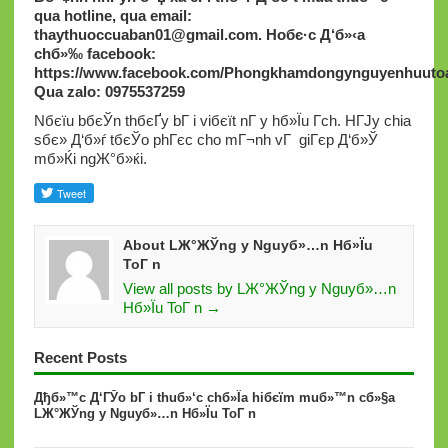
qua hotline, qua email:
thaythuoccuaban01@gmail.com
.
Hoбє·c Д‘б»‹a
chб»‰ facebook:
https://www.facebook.com/Phongkhamdongynguyenhuutoa
Qua zalo: 0975537259
Nбєїu bбєЎn thбєҐy bГ i viбєїt nГ y hб»Їu Г­ch. HГЈy chia
sбє» Д‘б»ѓ tбєЎo phГєc cho mГ¬nh vГ giГєp Д‘б»Ў
mб»Ќi ngЖ°б»ќi.
About LЖ°ЖЎng y Nguyб»…n Hб»Їu
ToГ n
View all posts by LЖ°ЖЎng y Nguyб»…n
Hб»Їu ToГ n →
Recent Posts
Дђб»™c Д‘ГЎo bГ i thuб»‘c chб»Їa hiбєїm muб»™n cб»§a
LЖ°ЖЎng y Nguyб»…n Hб»Їu ToГ n