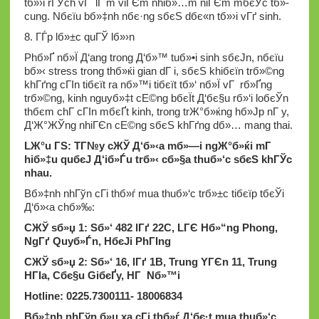
tб»›i rГЎch vГ lГ m viГЄm nhiб»…m niГЄm mбєЎc tб»­
cung. Nбєїu bб»‡nh nбє·ng sбєЅ dбє«n tб»›i vГґ sinh.
8. ГЃp lб»±c quГЎ lб»›n
Phб»Ґ nб»Ї Д‘ang trong Д‘б»™ tuб»•i sinh sбєЈn, nбєїu
bб»‹ stress trong thб»ќi gian dГ i, sбєЅ khiбєїn trб»©ng
khГґng cГІn tiбєїt ra nб»™i tiбєїt tб»‘ nб»Ї vГ rб»Ґng
trб»©ng, kinh nguyб»‡t cЕ©ng bбєЇt Д‘бє§u rб»‘i loбєЎn
thбє­m chГ­ cГІn mбєҐt kinh, trong trЖ°б»ќng hб»Јp nГ y,
Д‘Ж°ЖЎng nhiГЄn cЕ©ng sбєЅ khГґng dб»… mang thai.
LЖ°u ГЅ: TГ№y cЖЎ Д‘б»‹a mб»—i ngЖ°б»ќi mГ
hiб»‡u quбєЈ Д‘iб»Ѓu trб»‹ cб»§a thuб»‘c sбєЅ khГЎc
nhau.
Bб»‡nh nhГўn cГі thб»ѓ mua thuб»‘c trб»±c tiбєїp tбєЎi
Д‘б»‹a chб»‰:
CЖЎ sб»џ 1: Sб»‘ 482 lГґ 22C, LГЄ Hб»“ng Phong,
NgГґ Quyб»Ѓn, HбєЈi PhГІng
CЖЎ sб»џ 2: Sб»‘ 16, lГґ 1B, Trung YГЄn 11, Trung
HГІa, Cбє§u GiбєҐy, HГ Nб»™i
Hotline: 0225.7300111- 18006834
Bб»‡nh nhГўn б»џ xa cГі thб»ѓ Д‘бє·t mua thuб»‘c