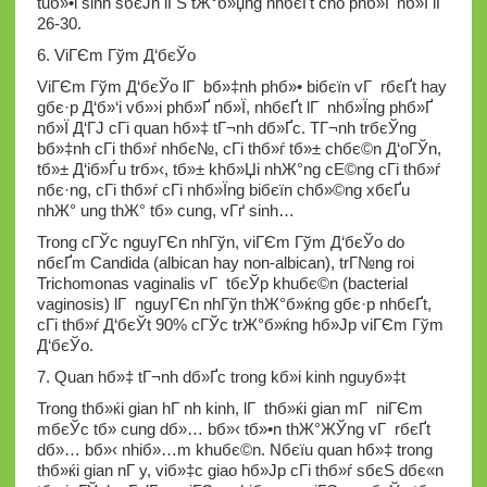
tuб»•i sinh sбєЈn lГЅ tЖ°б»џng nhбєҐt cho phб»Ґ nб»Ї lГ
26-30.
6. ViГЄm Гўm Д‘бєЎo
ViГЄm Гўm Д‘бєЎo lГ bб»‡nh phб»• biбєїn vГ rбєҐt hay
gбє·p Д‘б»‘i vб»›i phб»Ґ nб»Ї, nhбєҐt lГ nhб»Їng phб»Ґ
nб»Ї Д‘ГЈ cГі quan hб»‡ tГ¬nh dб»Ґc. TГ¬nh trбєЎng
bб»‡nh cГі thб»ѓ nhбє№, cГі thб»ѓ tб»± chбє©n Д‘oГЎn,
tб»± Д‘iб»Ѓu trб»‹, tб»± khб»Џi nhЖ°ng cЕ©ng cГі thб»ѓ
nбє·ng, cГі thб»ѓ cГі nhб»Їng biбєїn chб»©ng xбєҐu
nhЖ° ung thЖ° tб»­ cung, vГґ sinh…
Trong cГЎc nguyГЄn nhГўn, viГЄm Гўm Д‘бєЎo do
nбєҐm Candida (albican hay non-albican), trГ№ng roi
Trichomonas vaginalis vГ tбєЎp khuбє©n (bacterial
vaginosis) lГ nguyГЄn nhГўn thЖ°б»ќng gбє·p nhбєҐt,
cГі thб»ѓ Д‘бєЎt 90% cГЎc trЖ°б»ќng hб»Јp viГЄm Гўm
Д‘бєЎo.
7. Quan hб»‡ tГ¬nh dб»Ґc trong kб»і kinh nguyб»‡t
Trong thб»ќi gian hГ nh kinh, lГ thб»ќi gian mГ niГЄm
mбєЎc tб»­ cung dб»… bб»‹ tб»•n thЖ°ЖЎng vГ rбєҐt
dб»… bб»‹ nhiб»…m khuбє©n. Nбєїu quan hб»‡ trong
thб»ќi gian nГ y, viб»‡c giao hб»Јp cГі thб»ѓ sбєЅ dбє«n