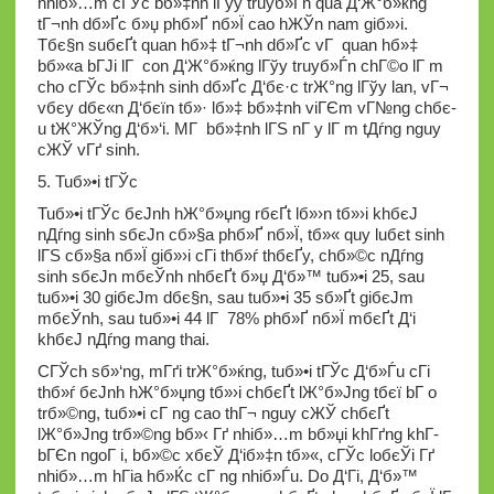
nhiб»…m cГЎc bб»‡nh lГўy truyб»Ѓn qua Д‘Ж°б»ќng
tГ¬nh dб»Ґc б»џ phб»Ґ nб»Ї cao hЖЎn nam giб»›i.
Tбє§n suбєҐt quan hб»‡ tГ¬nh dб»Ґc vГ quan hб»‡
bб»«a bГЈi lГ con Д‘Ж°б»ќng lГўy truyб»Ѓn chГ©o lГ m
cho cГЎc bб»‡nh sinh dб»Ґc Д‘бє·c trЖ°ng lГўy lan, vГ¬
vбє­y dбє«n Д‘бєїn tб»· lб»‡ bб»‡nh viГЄm vГ№ng chбє­
u tЖ°ЖЎng Д‘б»‘i. MГ bб»‡nh lГЅ nГ y lГ m tДѓng nguy
cЖЎ vГґ sinh.
5. Tuб»•i tГЎc
Tuб»•i tГЎc бєЈnh hЖ°б»џng rбєҐt lб»›n tб»›i khбєЈ
nДѓng sinh sбєЈn cб»§a phб»Ґ nб»Ї, tб»« quy luбє­t sinh
lГЅ cб»§a nб»Ї giб»›i cГі thб»ѓ thбєҐy, chб»©c nДѓng
sinh sбєЈn mбєЎnh nhбєҐt б»џ Д‘б»™ tuб»•i 25, sau
tuб»•i 30 giбєЈm dбє§n, sau tuб»•i 35 sб»Ґt giбєЈm
mбєЎnh, sau tuб»•i 44 lГ 78% phб»Ґ nб»Ї mбєҐt Д‘i
khбєЈ nДѓng mang thai.
CГЎch sб»‘ng, mГґi trЖ°б»ќng, tuб»•i tГЎc Д‘б»Ѓu cГі
thб»ѓ бєЈnh hЖ°б»џng tб»›i chбєҐt lЖ°б»Јng tбєї bГ o
trб»©ng, tuб»•i cГ ng cao thГ¬ nguy cЖЎ chбєҐt
lЖ°б»Јng trб»©ng bб»‹ Гґ nhiб»…m bб»џi khГґng khГ­
bГЄn ngoГ i, bб»©c xбєЎ Д‘iб»‡n tб»«, cГЎc loбєЎi Гґ
nhiб»…m hГіa hб»Ќc cГ ng nhiб»Ѓu. Do Д‘Гі, Д‘б»™