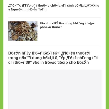
Дђб»™c Д‘ГЎo bГ i thuб»‘c chб»Їa vГґ sinh cб»§a LЖ°ЖЎng
y Nguyб»…n Hб»Їu ToГ n
Hбєїt u xЖЎ tб»­ cung khГґng cбє§n
phбє«u thuбє­t
BбєЎn hГЈy Д‘б»ѓ lбєЎi sб»‘ Д‘iб»‡n thoбєЎi
trong nб»™i dung hб»Џi Д‘ГЎp Д‘б»ѓ chГєng tГґi
cГі thб»ѓ tЖ° vбєҐn trб»±c tiбєїp cho bбєЎn