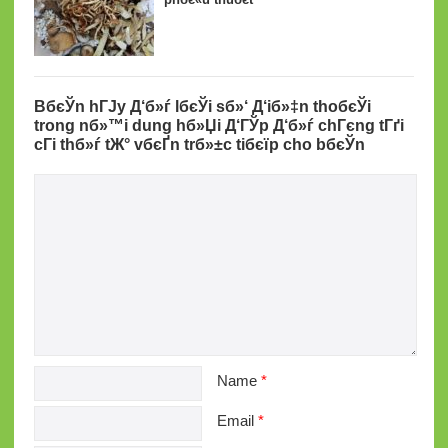
BбєЎn hГЈy Д‘б»ѓ lбєЎi sб»‘ Д‘iб»‡n thoбєЎi
trong nб»™i dung hб»Џi Д‘ГЎp Д‘б»ѓ chГєng tГґi
cГі thб»ѓ tЖ° vбєҐn trб»±c tiбєїp cho bбєЎn
Name
*
Email
*