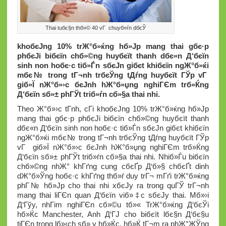
Thai tuбє§n thб»© 40 vГ chuyб»ѓn dбєЎ
khoбєЈng 10% trЖ°б»ќng hб»Јp mang thai gбє·p
phбєЈi biбєїn chб»©ng huyбєїt thanh dбє«n Д‘бєїn
sinh non hoбє·c tiб»Ѓn sбєЈn giбє­t khiбєїn ngЖ°б»ќi
mбє№ trong tГ¬nh trбєЎng tДѓng huyбєїt ГЎp vГ
giб»Ї nЖ°б»›c бєЈnh hЖ°б»џng nghiГЄm trб»Ќng
Д‘бєїn sб»± phГЎt triб»ѓn cб»§a thai nhi.
Theo Ж°б»›c tГ­nh, cГі khoбєЈng 10% trЖ°б»ќng hб»Јp
mang thai gбє·p phбєЈi biбєїn chб»©ng huyбєїt thanh
dбє«n Д‘бєїn sinh non hoбє·c tiб»Ѓn sбєЈn giбє­t khiбєїn
ngЖ°б»ќi mбє№ trong tГ¬nh trбєЎng tДѓng huyбєїt ГЎp
vГ giб»Ї nЖ°б»›c бєЈnh hЖ°б»џng nghiГЄm trб»Ќng
Д‘бєїn sб»± phГЎt triб»ѓn cб»§a thai nhi. Nhiб»Ѓu biбєїn
chб»©ng nhЖ° khГґng cung cбєҐp Д‘б»§ chбєҐt dinh
dЖ°б»Ўng hoбє·c khГґng thб»ѓ duy trГ¬ mГґi trЖ°б»ќng
phГ№ hб»Јp cho thai nhi xбєЈy ra trong quГЎ trГ¬nh
mang thai liГЄn quan Д‘бєїn viб»‡c sбєЈy thai. Mб»›i
Д‘Гўy, nhГіm nghiГЄn cб»©u tб»« TrЖ°б»ќng Д‘бєЎi
hб»Ќc Manchester, Anh Д‘ГЈ cho biбєїt lбє§n Д‘бє§u
tiГЄn trong lб»‹ch sб»­ y hб»Ќc, hб»Ќ tГ¬m ra phЖ°ЖЎng