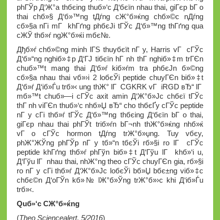
phГЎp Д‘Ж°a thбєіng thuб»‘c Д‘бєїn nhau thai, giГєp bГ o
thai chб»§ Д‘б»™ng tДѓng cЖ°б»ќng chб»©c nДѓng
cб»§a nГі mГ khГґng phбєЈi tГЎc Д‘б»™ng thГґng qua
cЖЎ thб»ѓ ngЖ°б»ќi mбє№.
Дђб»ѓ chб»©ng minh lГЅ thuyбєїt nГ y, Harris vГ cГЎc
Д‘б»“ng nghiб»‡p Д‘ГЈ tiбєїn hГ nh thГ­ nghiб»‡m trГЄn
chuб»™t mang thai Д‘б»ѓ kiб»ѓm tra phбєЈn б»©ng
cб»§a nhau thai vб»›i 2 loбєЎi peptide chuyГЄn biб»‡t
Д‘б»ѓ Д‘iб»Ѓu trб»‹ ung thЖ° lГ CGKRK vГ iRGD вЂ“ lГ
mб»™t chuб»—i cГЎc axit amin Д‘Ж°б»Јc chбєї tГЎc
thГ nh viГЄn thuб»‘c nhб»Џ вЂ“ cho thбєҐy cГЎc peptide
nГ y cГі thб»ѓ tГЎc Д‘б»™ng thбєіng Д‘бєїn bГ o thai,
giГєp nhau thai phГЎt triб»ѓn bГ¬nh thЖ°б»ќng nhб»ќ
vГ o cГЎc hormon tДѓng trЖ°б»џng. Tuy vбє­y,
phЖ°ЖЎng phГЎp nГ y tб»“n tбєЎi rб»§i ro lГ cГЎc
peptide khГґng thб»ѓ phГўn biб»‡t Д‘Гўu lГ khб»‘i u,
Д‘Гўu lГ nhau thai, nhЖ°ng theo cГЎc chuyГЄn gia, rб»§i
ro nГ y cГі thб»ѓ Д‘Ж°б»Јc loбєЎi bб»Џ bбє±ng viб»‡c
chбє©n Д‘oГЎn kб»№ lЖ°б»Ўng trЖ°б»›c khi Д‘iб»Ѓu
trб»‹.
Quб»‘c CЖ°б»ќng
(
Theo Sciencealert, 5/2016
)