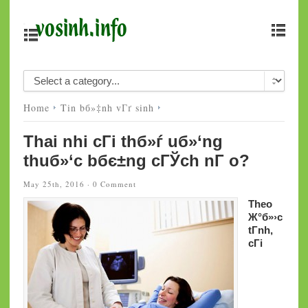
Home
Tin bб»‡nh vГґ sinh
Thai nhi cГі thб»ѓ uб»‘ng
thuб»‘c bбє±ng cГЎch nГ o?
May 25th, 2016 ·
0 Comment
Theo
Ж°б»›c
tГ­nh,
cГі