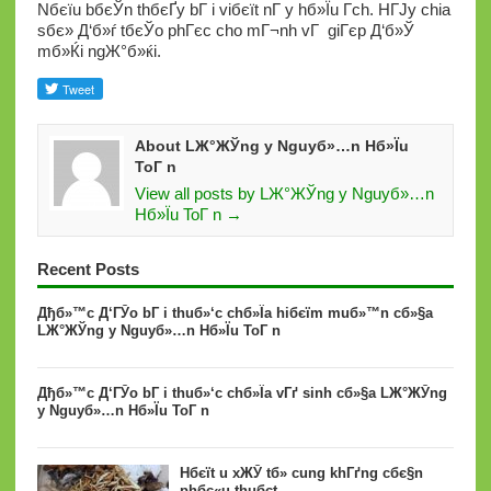
Nбєїu bбєЎn thбєҐy bГ i viбєїt nГ y hб»Їu Г­ch. HГЈy chia
sбє» Д‘б»ѓ tбєЎo phГєc cho mГ¬nh vГ giГєp Д‘б»Ў
mб»Ќi ngЖ°б»ќi.
About LЖ°ЖЎng y Nguyб»…n Hб»Їu
ToГ n
View all posts by LЖ°ЖЎng y Nguyб»…n
Hб»Їu ToГ n →
Recent Posts
Дђб»™c Д‘ГЎo bГ i thuб»‘c chб»Їa hiбєїm muб»™n cб»§a
LЖ°ЖЎng y Nguyб»…n Hб»Їu ToГ n
Дђб»™c Д‘ГЎo bГ i thuб»‘c chб»Їa vГґ sinh cб»§a LЖ°ЖЎng
y Nguyб»…n Hб»Їu ToГ n
Hбєїt u xЖЎ tб»­ cung khГґng cбє§n
phбє«u thuбє­t