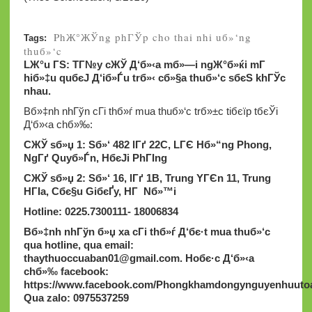
PhЖ°ЖЎng phГЎp cho thai nhi uб»‘ng
Tags:
thuб»‘c
LЖ°u ГЅ: TГ№y cЖЎ Д‘б»‹a mб»—i ngЖ°б»ќi mГ
hiб»‡u quбєЈ Д‘iб»Ѓu trб»‹ cб»§a thuб»‘c sбєЅ khГЎc
nhau.
Bб»‡nh nhГўn cГі thб»ѓ mua thuб»‘c trб»±c tiбєїp tбєЎi
Д‘б»‹a chб»‰:
CЖЎ sб»џ 1: Sб»‘ 482 lГґ 22C, LГЄ Hб»“ng Phong,
NgГґ Quyб»Ѓn, HбєЈi PhГІng
CЖЎ sб»џ 2: Sб»‘ 16, lГґ 1B, Trung YГЄn 11, Trung
HГІa, Cбє§u GiбєҐy, HГ Nб»™i
Hotline: 0225.7300111- 18006834
Bб»‡nh nhГўn б»џ xa cГі thб»ѓ Д‘бє·t mua thuб»‘c
qua hotline, qua email:
thaythuoccuaban01@gmail.com
.
Hoбє·c Д‘б»‹a
chб»‰ facebook:
https://www.facebook.com/Phongkhamdongynguyenhuutoa
Qua zalo: 0975537259