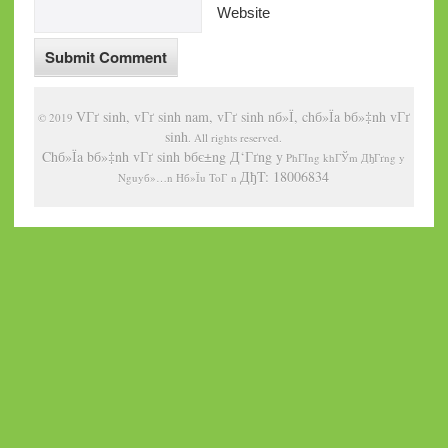
Website
VГґ sinh, vГґ sinh nam, vГґ sinh nб»Ї, chб»Їa bб»‡nh vГґ
© 2019
sinh
. All rights reserved.
Chб»Їa bб»‡nh vГґ sinh bбє±ng Д‘Гґng y
PhГІng khГЎm ДђГґng y
ДђT: 18006834
Nguyб»…n Hб»Їu ToГ n