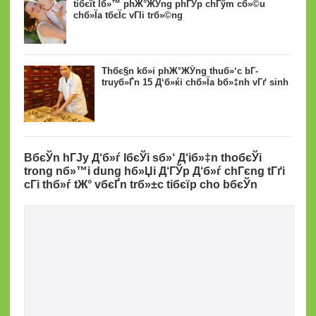
tiбєїt lб»™ phЖ°ЖЎng phГЎp chГўm cб»©u
chб»Їa tбєЇc vГІi trб»©ng
Thбє§n kб»і phЖ°ЖЎng thuб»‘c bГ­
truyб»Ѓn 15 Д‘б»ќi chб»Їa bб»‡nh vГґ sinh
BбєЎn hГЈy Д‘б»ѓ lбєЎi sб»‘ Д‘iб»‡n thoбєЎi
trong nб»™i dung hб»Џi Д‘ГЎp Д‘б»ѓ chГєng tГґi
cГі thб»ѓ tЖ° vбєҐn trб»±c tiбєїp cho bбєЎn