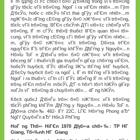
lГ m tДѓng cГЎc chбєҐt б»© Д‘б»Ќng trong vГІi trб»©ng
gГўy tбєЇc vГІi trб»©ng. NgoГ i ra viГЄm nhiб»…m Гўm
Д‘бєЎo, hoбє·c nбєЎo hГєt thai gГўy viГЄm nhiб»…m
ngЖ°б»Јc dГІng cЕ©ng gГўy б»© nЖ°б»›c vГІi trб»©ng,
tбєЇc vГІi trб»©ng. BГЄn cбєЎnh Д‘Гі viб»‡c chб»Ґp vГІi
trб»©ng, lГ m cГЎc thб»§ thuбє­t liГЄn quan tб»›i tб»­
cung, vГІi trб»©ng cЕ©ng cГі thб»ѓ gГўy viГЄm nhiб»…
m, gГўy б»© nЖ°б»›c vГІi trб»©ng. Dб»±a trГЄn
nguyГЄn lГЅ trГЄn phГІng khГЎm ДђГґng y Nguyб»…n
Hб»Їu ToГ n Д‘iб»Ѓu trб»‹ б»© nЖ°б»›c vГІi trб»©ng
bбє±ng bГ i thuб»‘cВ gia truyб»Ѓn giГєp chб»‘ng viГЄm,
hoбєЎt huyбєїt, tГЎc dб»Ґng lЖ°u thГґng khГ­ huyбєїt,
Д‘бє©y huyбєїt б»© ra ngoГ i, lГ m thГґng vГІi trб»©ng.
NgoГ i ra thuб»‘c cГІn cГі tГЎc dб»Ґng lГ m vГІi trб»©ng
trб»џ nГЄn mб»Ѓm mбєЎi, Д‘Г n hб»“i tб»‘t hЖЎn giГєp
noГЈn vГ trб»©ng di chuyб»ѓn dб»… dГ ng hЖЎn.
Kбєїt quбєЈ Д‘iб»Ѓu trб»‹ б»© nЖ°б»›c vГІi trб»©ng
tбєЎi phГІng khГЎm ДђГґng y Nguyб»…n Hб»Їu ToГ n.
Дђб»‹a chб»‰ 482- lГґ 22C, LГЄ Hб»“ng Phong вЂ“
NgГґ Quyб»Ѓn вЂ“ HбєЈi PhГІng
HoГ ng Thб»‹ HiГЄn 1970 Дђб»‹a chб»‰: TP HГ
Giang, Tб»‰nh HГ Giang