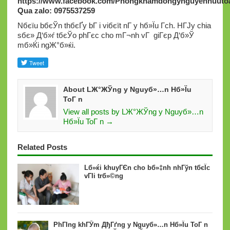
https://www.facebook.com/Phongkhamdongynguyenhuutoa
Qua zalo: 0975537259
Nбєїu bбєЎn thбєҐy bГ i viбєїt nГ y hб»Їu Г­ch. HГЈy chia
sбє» Д‘б»ѓ tбєЎo phГєc cho mГ¬nh vГ giГєp Д‘б»Ў
mб»Ќi ngЖ°б»ќi.
About LЖ°ЖЎng y Nguyб»…n Hб»Їu
ToГ n
View all posts by LЖ°ЖЎng y Nguyб»…n
Hб»Їu ToГ n →
Related Posts
Lб»ќi khuyГЄn cho bб»‡nh nhГўn tбєЇc
vГІi trб»©ng
PhГІng khГЎm ДђГґng y Nguyб»…n Hб»Їu ToГ n