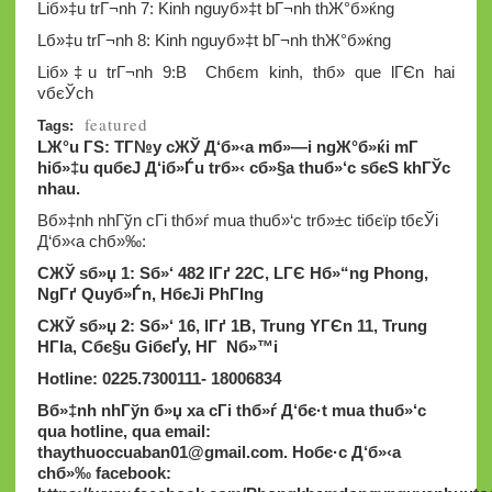
Liб»‡u trГ¬nh 7: Kinh nguyб»‡t bГ¬nh thЖ°б»ќng
Lб»‡u trГ¬nh 8: Kinh nguyб»‡t bГ¬nh thЖ°б»ќng
Liб»‡u trГ¬nh 9:В Chбє­m kinh, thб»­ que lГЄn hai
vбєЎch
featured
Tags:
LЖ°u ГЅ: TГ№y cЖЎ Д‘б»‹a mб»—i ngЖ°б»ќi mГ
hiб»‡u quбєЈ Д‘iб»Ѓu trб»‹ cб»§a thuб»‘c sбєЅ khГЎc
nhau.
Bб»‡nh nhГўn cГі thб»ѓ mua thuб»‘c trб»±c tiбєїp tбєЎi
Д‘б»‹a chб»‰:
CЖЎ sб»џ 1: Sб»‘ 482 lГґ 22C, LГЄ Hб»“ng Phong,
NgГґ Quyб»Ѓn, HбєЈi PhГІng
CЖЎ sб»џ 2: Sб»‘ 16, lГґ 1B, Trung YГЄn 11, Trung
HГІa, Cбє§u GiбєҐy, HГ Nб»™i
Hotline: 0225.7300111- 18006834
Bб»‡nh nhГўn б»џ xa cГі thб»ѓ Д‘бє·t mua thuб»‘c
qua hotline, qua email:
thaythuoccuaban01@gmail.com
.
Hoбє·c Д‘б»‹a
chб»‰ facebook: