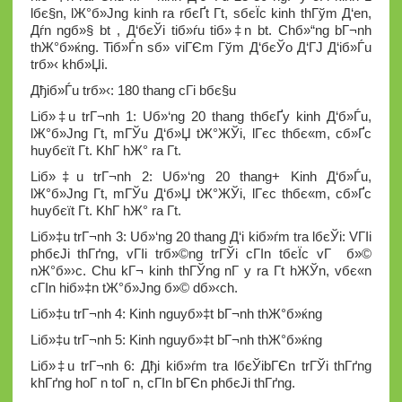
lбє§n, lЖ°б»Јng kinh ra rбєҐt Г­t, sбєЇc kinh thГўm Д‘en,
Дѓn ngб»§ bt , Д‘бєЎi tiб»ѓu tiб»‡n bt. Chб»“ng bГ¬nh
thЖ°б»ќng. Tiб»Ѓn sб»­ viГЄm Гўm Д‘бєЎo Д‘ГЈ Д‘iб»Ѓu
trб»‹ khб»Џi.
Дђiб»Ѓu trб»‹: 180 thang cГі bбє§u
Liб»‡u trГ¬nh 1: Uб»‘ng 20 thang thбєҐy kinh Д‘б»Ѓu,
lЖ°б»Јng Г­t, mГЎu Д‘б»Џ tЖ°ЖЎi, lГєc thбє«m, cб»Ґc
huyбєїt Г­t. KhГ­ hЖ° ra Г­t.
Liб»‡u trГ¬nh 2: Uб»‘ng 20 thang+ Kinh Д‘б»Ѓu,
lЖ°б»Јng Г­t, mГЎu Д‘б»Џ tЖ°ЖЎi, lГєc thбє«m, cб»Ґc
huyбєїt Г­t. KhГ­ hЖ° ra Г­t.
Liб»‡u trГ¬nh 3: Uб»‘ng 20 thang Д‘i kiб»ѓm tra lбєЎi: VГІi
phбєЈi thГґng, vГІi trб»©ng trГЎi cГІn tбєЇc vГ б»©
nЖ°б»›c. Chu kГ¬ kinh thГЎng nГ y ra Г­t hЖЎn, vбє«n
cГІn hiб»‡n tЖ°б»Јng б»© dб»‹ch.
Liб»‡u trГ¬nh 4: Kinh nguyб»‡t bГ¬nh thЖ°б»ќng
Liб»‡u trГ¬nh 5: Kinh nguyб»‡t bГ¬nh thЖ°б»ќng
Liб»‡u trГ¬nh 6: Дђi kiб»ѓm tra lбєЎibГЄn trГЎi thГґng
khГґng hoГ n toГ n, cГІn bГЄn phбєЈi thГґng.