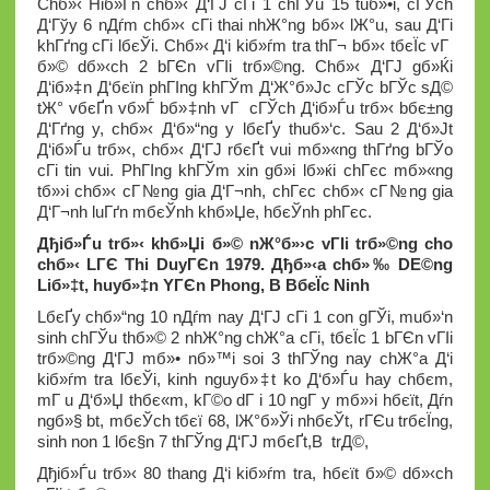
Chб»‹ Hiб»Ѓn chб»‹ Д‘ГЈ cГі 1 chГЎu 15 tuб»•i, cГЎch
Д‘Гўy 6 nДѓm chб»‹ cГі thai nhЖ°ng bб»‹ lЖ°u, sau Д‘Гі
khГґng cГі lбєЎi. Chб»‹ Д‘i kiб»ѓm tra thГ¬ bб»‹ tбєЇc vГ
б»© dб»‹ch 2 bГЄn vГІi trб»©ng. Chб»‹ Д‘ГЈ gб»Ќi
Д‘iб»‡n Д‘бєїn phГІng khГЎm Д‘Ж°б»Јc cГЎc bГЎc sД©
tЖ° vбєҐn vб»Ѓ bб»‡nh vГ cГЎch Д‘iб»Ѓu trб»‹ bбє±ng
Д‘Гґng y, chб»‹ Д‘б»“ng y lбєҐy thuб»‘c. Sau 2 Д‘б»Јt
Д‘iб»Ѓu trб»‹, chб»‹ Д‘ГЈ rбєҐt vui mб»«ng thГґng bГЎo
cГі tin vui. PhГІng khГЎm xin gб»­i lб»ќi chГєc mб»«ng
tб»›i chб»‹ cГ№ng gia Д‘Г¬nh, chГєc chб»‹ cГ№ng gia
Д‘Г¬nh luГґn mбєЎnh khб»Џe, hбєЎnh phГєc.
Дђiб»Ѓu trб»‹ khб»Џi б»© nЖ°б»›c vГІi trб»©ng cho
chб»‹ LГЄ Thi DuyГЄn 1979. Дђб»‹a chб»‰ DЕ©ng
Liб»‡t, huyб»‡n YГЄn Phong, В BбєЇc Ninh
LбєҐy chб»“ng 10 nДѓm nay Д‘ГЈ cГі 1 con gГЎi, muб»‘n
sinh chГЎu thб»© 2 nhЖ°ng chЖ°a cГі, tбєЇc 1 bГЄn vГІi
trб»©ng Д‘ГЈ mб»• nб»™i soi 3 thГЎng nay chЖ°a Д‘i
kiб»ѓm tra lбєЎi, kinh nguyб»‡t ko Д‘б»Ѓu hay chбє­m,
mГ u Д‘б»Џ thбє«m, kГ©o dГ i 10 ngГ y mб»›i hбєїt, Дѓn
ngб»§ bt, mбєЎch tбєї 68, lЖ°б»Ўi nhбєЎt, rГЄu trбєЇng,
sinh non 1 lбє§n 7 thГЎng Д‘ГЈ mбєҐt,В trД©,
Дђiб»Ѓu trб»‹ 80 thang Д‘i kiб»ѓm tra, hбєїt б»© dб»‹ch