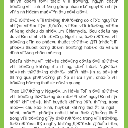
nhГўn dбє«n tб»›i tбєЇc vГІi trб»©ng, ngДѓn cбєЈn
trб»©ng vГ tinh trГ№ng gбє·p nhau вЂ“ nguyГЄn nhГўn
vГґ sinh hiбєїm muб»™n б»џ nб»Ї giб»›i.
б»Ё nЖ°б»›c vГІi trб»©ng thЖ°б»ќng do cГЎc nguyГЄn
nhГўn: viГЄm Гўm Д‘бєЎo, viГЄm vГІi trб»©ng, viГЄm
vГ№ng chбє­u do nhiб»…m Chlamydia, lбє­u cбє§u hay
do viГЄm dГ­nh vГІi trб»©ng. NgoГ i ra, б»© nЖ°б»›c vГІi
trб»©ng cГІn do phбє«u thuбє­t trЖ°б»›c Д‘Гі (nhбєҐt lГ
phбє«u thuбє­t б»‘ng dбє«n trб»©ng) hoбє·c do viГЄm
dГ­nh vГ№ng chбє­u nбє·ng.
DбєҐu hiб»‡u vГ triб»‡u chб»©ng cб»§a б»© nЖ°б»›c
vГІi trб»©ng khГґng rГµ rГ ng, cб»Ґ thб»ѓ. NgЖ°б»ќi
bб»‡nh thЖ°б»ќng chб»‰ phГЎt hiб»‡n ra bб»‡nh
thГґng qua phЖ°ЖЎng phГЎp siГЄu Гўm, chб»Ґp vГІi
trб»©ng bбє±ng thuб»‘c cбєЈn quang.
Theo LЖ°ЖЎng y Nguyб»…n Hб»Їu ToГ n б»© nЖ°б»›c
vГІi trб»©ng thЖ°б»ќng do mб»™t sб»‘ nguyГЄn nhГўn
nhЖ° khГ­ trб»‡, khГ­ huyбєїt khГґng lЖ°u thГґng, trong
mб»—i chu kб»і kinh, huyбєїt khГґng thoГЎt ra ngoГ i
hбєїt, mб»™t phбє§n nhб»Џ bб»‹ б»© Д‘б»Ќng lбєЎi
trong vГІi trб»©ng gГўy б»© nЖ°б»›c trong vГІi trб»©ng,
б»© nЖ°б»›c lГўu ngГ y khГґng Д‘Ж°б»Јc Д‘iб»Ѓu trб»‹,