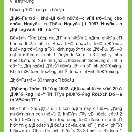
vГІi trб»©ng
Uб»‘ng 100 thang cГі bбє§u
Дђiб»Ѓu trб»‹ khб»Џi б»© nЖ°б»›c vГІi trб»©ng cho
chб»‹ Nguyб»…n Thб»‹ Nguyб»‡t 1987 Huyб»‡n
ДђГґng Anh, HГ nб»™i
Bб»‡nh ГЎn: Lбє­p gia Д‘Г¬nh hЖЎn 1 nДѓm, chЖ°a cГі
bбє§u lбє§n nГ o. Bб»‹ б»© dб»‹ch, б»© nЖ°б»›c
buб»“ng trб»©ng trГЎi, kinh nguyб»‡t ko Д‘б»Ѓu, 35- 40
ngГ y mб»›i cГі kinh 1 lбє§n, kГ©o dГ i 3-4 ngГ y thГ¬
hбєїt kinh, mГЎu kinh Д‘б»Џ, thб»‰nh thoбєЈng cГі hГІn
cб»Ґc, Дѓn ngб»§ Д‘бєЎi tiб»ѓu tiб»‡n bГ¬nh thЖ°б»ќng.
KГ­ch thЖ°б»›c trб»©ng phГЎt triб»ѓn bГ¬nh thЖ°б»ќng.
Дђiб»Ѓu trб»‹ 80 thang cГі bбє§u
Дђбє·ng Thб»‹ ThГґng 1982. Дђб»‹a chб»‰ sб»‘ 20 A
Д‘Ж°б»ќng Hб»“ Tri TГўn phЖ°б»ќng RбєЎch Dб»«a
tp VЕ©ng TГ u
Bб»‡nh ГЎn: ДђГЈ cГі 1 con nДѓm nay 4 tuб»•i, Д‘ang
muб»‘n sinh con thб»© 2, khГЎm tГўy yВ tбєЇc cбєЈ 2
vГІi trб»©ng vГ lГІng tб»­ cung б»© dб»‹ch ( xuбєҐt
hiб»‡n gia Д‘oбєЎn Д‘бє§u cб»§a chu kГ¬) mб»›i phГЎt
hiб»‡n ra. Chu kГ¬ kinh Д‘б»Ѓu 28-30 ngГ y cГі kinh 1