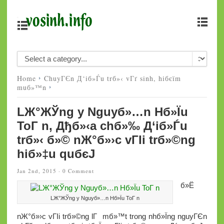
Home
ChuyГЄn Д‘iб»Ѓu trб»‹ vГґ sinh, hiбєїm
muб»™n
LЖ°ЖЎng y Nguyб»…n Hб»Їu
ToГ n, Дђб»‹a chб»‰ Д‘iб»Ѓu
trб»‹ б»© nЖ°б»›c vГІi trб»©ng
hiб»‡u quбєЈ
Jan 2nd, 2015 ·
0 Comment
б»Ё
LЖ°ЖЎng y Nguyб»…n Hб»Їu ToГ n
nЖ°б»›c vГІi trб»©ng lГ mб»™t trong nhб»Їng nguyГЄn