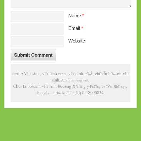
Name
*
Email
*
Website
VГґ sinh, vГґ sinh nam, vГґ sinh nб»Ї, chб»Їa bб»‡nh vГґ
© 2019
sinh
. All rights reserved.
Chб»Їa bб»‡nh vГґ sinh bбє±ng Д‘Гґng y
PhГІng khГЎm ДђГґng y
ДђT: 18006834
Nguyб»…n Hб»Їu ToГ n