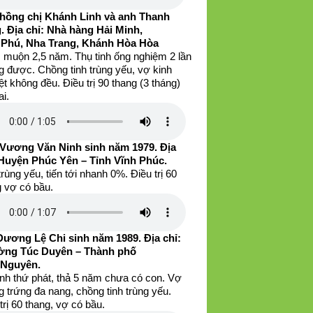
hồng chị Khánh Linh và anh Thanh
. Địa chỉ: Nhà hàng Hải Minh,
 Phú, Nha Trang, Khánh Hòa Hòa
 muộn 2,5 năm. Thụ tinh ống nghiệm 2 lần
g được. Chồng tinh trùng yếu, vợ kinh
t không đều. Điều trị 90 thang (3 tháng)
ai.
Vương Văn Ninh sinh năm 1979. Địa
 Huyện Phúc Yên – Tỉnh Vĩnh Phúc.
trùng yếu, tiến tới nhanh 0%. Điều trị 60
g vợ có bầu.
Dương Lệ Chi sinh năm 1989. Địa chỉ:
ng Túc Duyên – Thành phố
 Nguyên.
inh thứ phát, thả 5 năm chưa có con. Vợ
 trứng đa nang, chồng tinh trùng yếu.
trị 60 thang, vợ có bầu.