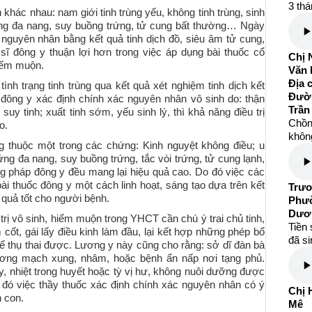
3 thá
hác nhau: nam giới tinh trùng yếu, không tinh trùng, sinh
rứng đa nang, suy buồng trứng, tử cung bất thường… Ngày
nh nguyên nhân bằng kết quả tinh dịch đồ, siêu âm tử cung,
sĩ đông y thuận lợi hơn trong việc áp dụng bài thuốc cổ
Chị 
hiếm muộn.
Văn 
Địa 
ình trạng tinh trùng qua kết quả xét nghiệm tinh dịch kết
Đườ
 đông y xác định chính xác nguyên nhân vô sinh do: thận
Trần
suy tinh; xuất tinh sớm, yếu sinh lý, thì khả năng điều trị
Chồng
o.
không
g thuộc một trong các chứng: Kinh nguyệt không điều; u
ng đa nang, suy buồng trứng, tắc vòi trứng, tử cung lạnh,
g pháp đông y đều mang lại hiệu quả cao. Do đó việc các
ài thuốc đông y một cách linh hoạt, sáng tạo dựa trên kết
Trươ
 quả tốt cho người bệnh.
Phườ
Dươ
rị vô sinh, hiếm muộn trong YHCT cần chú ý trai chủ tinh,
Tiền 
m cốt, gái lấy điều kinh làm đầu, lại kết hợp những phép bổ
đã s
thể thụ thai được. Lương y này cũng cho rằng: sở dĩ đàn bà
hương mạch xung, nhâm, hoặc bệnh ẩn nấp nơi tạng phủ.
y, nhiệt trong huyết hoặc tỳ vị hư, không nuôi dưỡng được
đó việc thầy thuốc xác định chính xác nguyên nhân có ý
Chị 
n con.
Mê