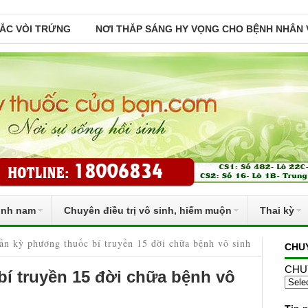
TẮC VÒI TRỨNG
NƠI THẮP SÁNG HY VỌNG CHO BỆNH NHÂN 
inh nam
Chuyên điều trị vô sinh, hiếm muộn
Thai kỳ
ần kỳ phương thuốc bí truyền 15 đời chữa bệnh vô sinh
CHU
CHU
í truyền 15 đời chữa bệnh vô