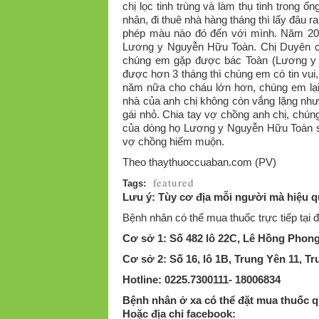
chị lọc tinh trùng và làm thụ tinh trong
nhân, đi thuê nhà hàng tháng thì lấy đâu r
phép màu nào đó đến với mình. Năm 2012
Lương y Nguyễn Hữu Toàn. Chị Duyên ch
chúng em gặp được bác Toàn (Lương y 
được hơn 3 tháng thì chúng em có tin vui,
năm nữa cho cháu lớn hơn, chúng em lại 
nhà của anh chị không còn vắng lặng như
gái nhỏ. Chia tay vợ chồng anh chị, chú
của dòng họ Lương y Nguyễn Hữu Toàn sẽ
vợ chồng hiếm muộn.
Theo thaythuoccuaban.com (PV)
featured
Tags:
Lưu ý: Tùy cơ địa mỗi người mà hiệu qu
Bệnh nhân có thể mua thuốc trực tiếp tại đị
Cơ sở 1: Số 482 lô 22C, Lê Hồng Phon
Cơ sở 2: Số 16, lô 1B, Trung Yên 11, T
Hotline: 0225.7300111- 18006834
Bệnh nhân ở xa có thể đặt mua thuốc qu
Hoặc địa chỉ facebook: