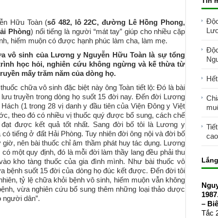
Tin 
Độc
ễn Hữu Toàn (
số 482, lô 22C, đường Lê Hồng Phong,
Lươ
ải Phòng
) nổi tiếng là người “mát tay” giúp cho nhiều cặp
inh, hiếm muộn có được hạnh phúc làm cha, làm mẹ.
Độc
ữa vô sinh của Lương y Nguyễn Hữu Toàn là sự tổng
Ngu
rình học hỏi, nghiên cứu không ngừng và kế thừa từ
 truyền mấy trăm năm của dòng họ.
Hết
 thuốc chữa vô sinh đặc biệt này ông Toàn tiết lộ: Đó là bài
lưu truyền trong dòng họ suốt 15 đời nay. Đến đời Lương
Chi
ách (1 trong 28 vị danh y đầu tiên của Viện Đông y Việt
mu
ớc, theo đó có nhiều vị thuốc quý được bổ sung, cách chế
đạt được kết quả tốt nhất. Sang đời bố tôi là Lương y
Tiế
ó tiếng ở đất Hải Phòng. Tuy nhiên đời ông nội và đời bố
cao
y giờ, nên bài thuốc chỉ âm thầm phát huy tác dụng. Lương
có một quy định, đó là mỗi đời làm thầy lang đều phải thu
Lắng
ào kho tàng thuốc của gia đình mình. Như bài thuốc vô
a bệnh suốt 15 đời của dòng họ đúc kết được. Đến đời tôi
y nhiên, tỷ lệ chữa khỏi bệnh vô sinh, hiếm muộn vẫn không
Nguy
a bệnh, vừa nghiên cứu bổ sung thêm những loại thảo dược
1987
o người dân”.
– Bi
Tắc 2