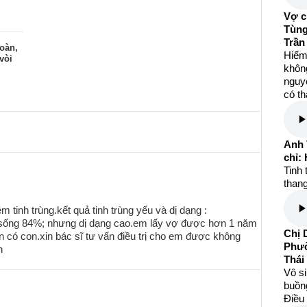
Vợ c
Tùng
Trần
oàn,
Hiếm
vòi
khôn
nguyệ
có th
Anh 
chỉ:
Tinh 
than
 tinh trùng.kết quả tinh trùng yếu và dị dạng :
g sống 84%; nhưng dị dạng cao.em lấy vợ được hơn 1 năm
Chị 
có con.xin bác sĩ tư vấn điều trị cho em được không
Phườ
n
Thái
Vô s
buồng
Điều 