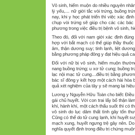
Vô sinh, hiếm muộn do nhiều nguyên nhân k
lý yếu,… nữ giới tắc vòi trứng, buồng t
nay, khi y học phát triển thì việc xác đị
chụp vòi trứng sẽ giúp cho các các bác 
phương trong việc điều trị bệnh vô sinh, 
Theo đó, đối với nam giới xác định đúng t
hợp với bắt mạch có thể giúp thầy thuốc
âm, thận dương suy; tinh lạnh, liệt dương 
bằng phương pháp đông y đạt hiệu quả ca
Đối với nữ bị vô sinh, hiếm muộn thườn
nang buồng trứng; u xơ tử cung; buồng trứ
lạc nội mạc tử cung…điều trị bằng phươn
bác sĩ đông y kết hợp một cách hài hòa b
quả xét nghiệm của tây y sẽ mang lại hiệu
Lương y Nguyễn Hữu Toàn cho biết: Điều t
gái chủ huyết. Với con trai lấy bổ thận là
khí, hành khí, một cách thấu suốt thì có 
vô sinh do lục dâm thất tình gây tổn t
Cũng có thể do tử cung lạnh, khí huyết su
mạch xung, huyết ngưng trệ gây nên. Do 
nghĩa quyết định trong điều trị chứng muộ