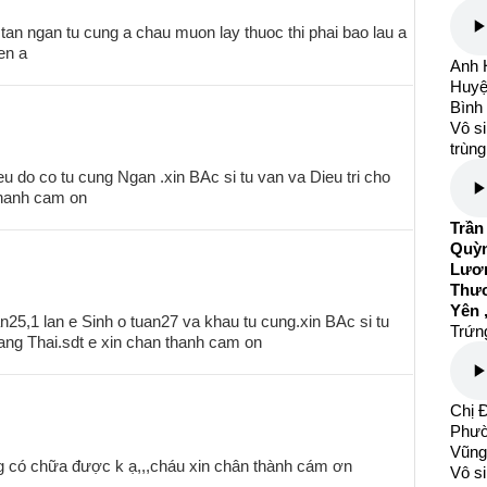
tan ngan tu cung a chau muon lay thuoc thi phai bao lau a
en a
Anh H
Huyệ
Bình
Vô si
trùng
do co tu cung Ngan .xin BAc si tu van va Dieu tri cho
thanh cam on
Trần
Quỳn
Lươn
Thươ
Yên 
25,1 lan e Sinh o tuan27 va khau tu cung.xin BAc si tu
Trứng
mang Thai.sdt e xin chan thanh cam on
Chị Đ
Phườ
Vũng
ng có chữa được k ạ,,,cháu xin chân thành cám ơn
Vô si