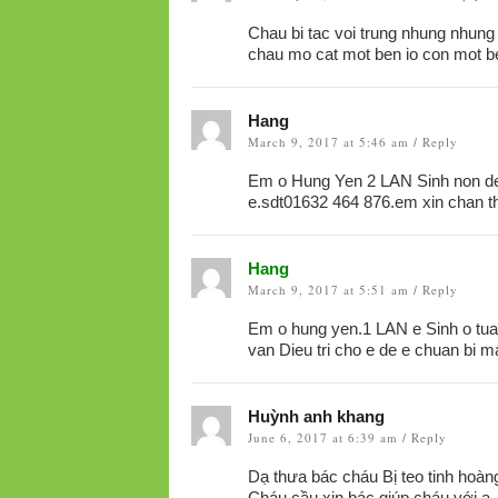
Chau bi tac voi trung nhung nhung 
chau mo cat mot ben io con mot b
Hang
March 9, 2017 at 5:46 am
Reply
/
Em o Hung Yen 2 LAN Sinh non deu 
e.sdt01632 464 876.em xin chan 
Hang
March 9, 2017 at 5:51 am
Reply
/
Em o hung yen.1 LAN e Sinh o tuan
van Dieu tri cho e de e chuan bi 
Huỳnh anh khang
June 6, 2017 at 6:39 am
Reply
/
Dạ thưa bác cháu Bị teo tinh hoà
Cháu cầu xin bác giúp cháu với ạ