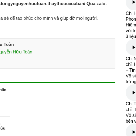
dongynguyenhuutoan.thaythuoccuaban/
Qua zalo:
Chị 
ia sẻ để tạo phúc cho mình và giúp đỡ mọi người.
Phon
Hiếm 
vòi t
3 liệ
u Toàn
Nguyễn Hữu Toàn
Chị 
chỉ:
– Tỉ
Vô si
trứng
nhân
Chị 
chỉ:
Vô si
bên v
u
cứu