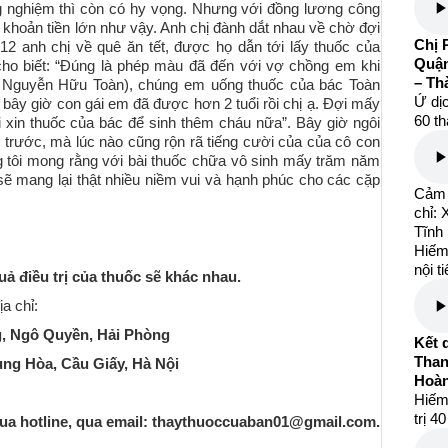
 ống nghiệm thì còn có hy vọng. Nhưng với đồng lương công
a khoản tiền lớn như vậy. Anh chị đành dắt nhau về chờ đợi
Chị 
 anh chị về quê ăn tết, được họ dẫn tới lấy thuốc của
Quận
o biết: “Đúng là phép màu đã đến với vợ chồng em khi
– Th
Nguyễn Hữu Toàn), chúng em uống thuốc của bác Toàn
Ứ dịc
 bây giờ con gái em đã được hơn 2 tuổi rồi chị ạ. Đợi mấy
60 th
xin thuốc của bác để sinh thêm cháu nữa”. Bây giờ ngôi
 trước, mà lúc nào cũng rộn rã tiếng cười của của cô con
ng tôi mong rằng với bài thuốc chữa vô sinh mấy trăm năm
 mang lại thật nhiều niềm vui và hạnh phúc cho các cặp
Cảm 
chỉ:
Tĩnh
Hiếm
nội t
ả điều trị của thuốc sẽ khác nhau.
a chỉ:
g, Ngô Quyền, Hải Phòng
Kết 
Than
rung Hòa, Cầu Giấy, Hà Nội
Hoàn
Hiếm
trị 4
a hotline, qua email:
thaythuoccuaban01@gmail.com
.