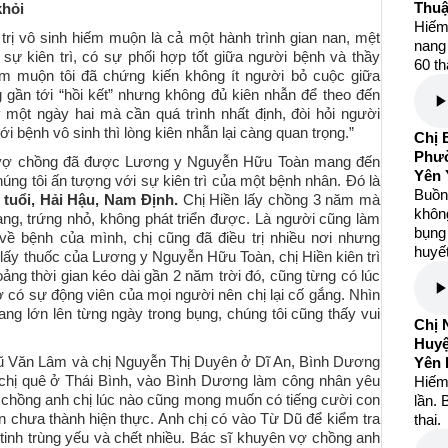
Thuậ
khỏi
Hiếm
rị vô sinh hiếm muộn là cả một hành trình gian nan, mệt
nang 
 sự kiên trì, có sự phối hợp tốt giữa người bệnh và thầy
60 th
m muộn tôi đã chứng kiến không ít người bỏ cuộc giữa
gần tới “hồi kết” nhưng không đủ kiên nhẫn để theo đến
y một ngày hai mà cần quá trình nhất định, đòi hỏi người
ới bệnh vô sinh thì lòng kiên nhẫn lại càng quan trọng.”
Chị 
Phườ
p vợ chồng đã được Lương y Nguyễn Hữu Toàn mang đến
Yên 
ng tôi ấn tượng với sự kiên trì của một bệnh nhân. Đó là
Buồng
 tuổi, Hải Hậu, Nam Định.
Chị Hiền lấy chồng 3 năm mà
khôn
ng, trứng nhỏ, không phát triển được. Là người cũng làm
bụng 
về bệnh của mình, chị cũng đã điều trị nhiều nơi nhưng
huyết
 lấy thuốc của Lương y Nguyễn Hữu Toàn, chị Hiền kiên trì
ảng thời gian kéo dài gần 2 năm trời đó, cũng từng có lúc
 có sự động viên của mọi người nên chị lại cố gắng. Nhìn
ang lớn lên từng ngày trong bụng, chúng tôi cũng thấy vui
Chị 
Huy
ũ Văn Lâm và chị Nguyễn Thị Duyên ở Dĩ An, Bình Dương
Yên 
 chị quê ở Thái Bình, vào Bình Dương làm công nhân yêu
Hiếm
ợ chồng anh chị lúc nào cũng mong muốn có tiếng cười con
lần. 
n chưa thành hiện thực. Anh chị có vào Từ Dũ để kiểm tra
thai.
h tinh trùng yếu và chết nhiều. Bác sĩ khuyên vợ chồng anh