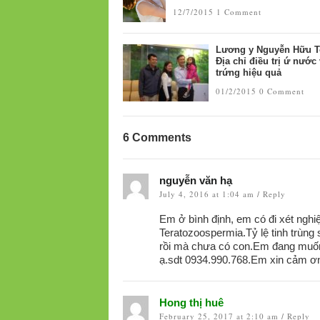
12/7/2015
1 Comment
Lương y Nguyễn Hữu T
Địa chỉ điều trị ứ nước 
trứng hiệu quả
01/2/2015
0 Comment
6 Comments
nguyễn văn hạ
July 4, 2016 at 1:04 am
Reply
/
Em ở bình định, em có đi xét nghiệm
Teratozoospermia.Tỷ lệ tinh trùn
rồi mà chưa có con.Em đang muốn 
ạ.sdt 0934.990.768.Em xin cảm ơ
Hong thị huê
February 25, 2017 at 2:10 am
Reply
/