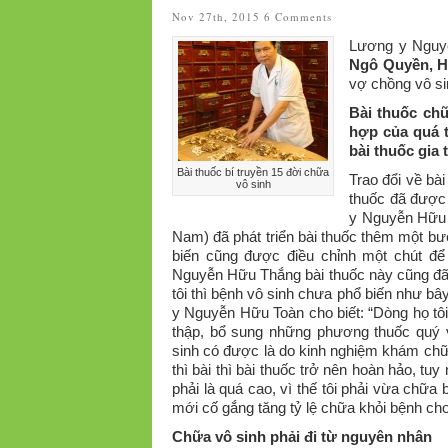
Nov 27th, 2015
6 Comments
Lương y Nguy
Ngô Quyền, H
vợ chồng vô s
Bài thuốc ch
hợp của quá t
bài thuốc gia
Bài thuốc bí truyền 15 đời chữa
Trao đổi về bài
vô sinh
thuốc đã được 
y Nguyễn Hữu H
Nam) đã phát triển bài thuốc thêm một bư
biến cũng được điều chỉnh một chút để 
Nguyễn Hữu Thắng bài thuốc này cũng đã c
tôi thì bệnh vô sinh chưa phổ biến như bâ
y Nguyễn Hữu Toàn cho biết: “Dòng họ tôi 
thập, bổ sung những phương thuốc quý v
sinh có được là do kinh nghiệm khám chữ
thì bài thì bài thuốc trở nên hoàn hảo, tu
phải là quá cao, vì thế tôi phải vừa chữ
mới cố gắng tăng tỷ lệ chữa khỏi bệnh ch
Chữa vô sinh phải đi từ nguyên nhân