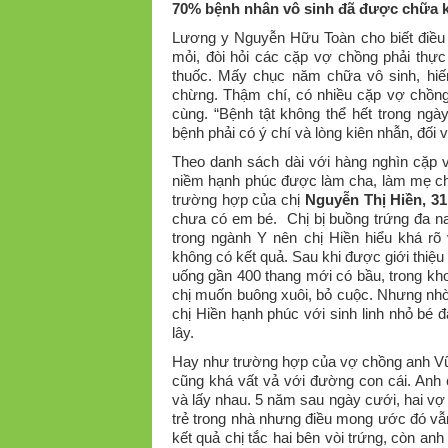
70% bệnh nhân vô sinh đã được chữa 
Lương y Nguyễn Hữu Toàn cho biết điều t
mỏi, đòi hỏi các cặp vợ chồng phải thực
thuốc. Mấy chục năm chữa vô sinh, hiế
chừng. Thậm chí, có nhiều cặp vợ chồng 
cùng. “Bệnh tật không thể hết trong ngà
bệnh phải có ý chí và lòng kiên nhẫn, đối v
Theo danh sách dài với hàng nghìn cặ
niềm hạnh phúc được làm cha, làm mẹ chú
trường hợp của chị
Nguyễn Thị Hiền, 31
chưa có em bé. Chị bị buồng trứng đa na
trong ngành Y nên chị Hiền hiểu khá rõ 
không có kết quả. Sau khi được giới thiệu
uống gần 400 thang mới có bầu, trong kho
chị muốn buông xuôi, bỏ cuộc. Nhưng nhờ
chị Hiền hạnh phúc với sinh linh nhỏ bé đ
lây.
Hay như trường hợp của vợ chồng anh V
cũng khá vất vả với đường con cái. Anh
và lấy nhau. 5 năm sau ngày cưới, hai v
trẻ trong nhà nhưng điều mong ước đó vẫ
kết quả chị tắc hai bên vòi trứng, còn an