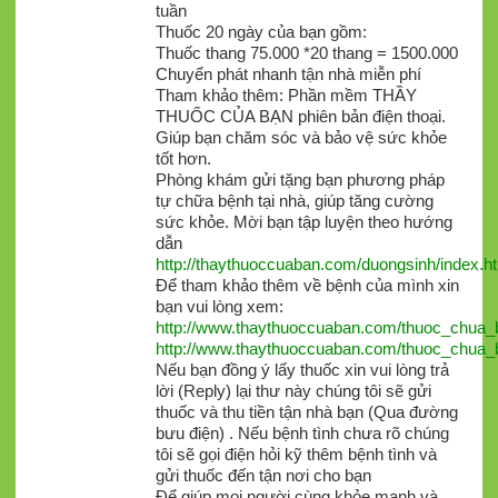
tuần
Thuốc 20 ngày của bạn gồm:
Thuốc thang 75.000 *20 thang = 1500.000
Chuyển phát nhanh tận nhà miễn phí
Tham khảo thêm: Phần mềm THẦY
THUỐC CỦA BẠN phiên bản điện thoại.
Giúp bạn chăm sóc và bảo vệ sức khỏe
tốt hơn.
Phòng khám gửi tặng bạn phương pháp
tự chữa bệnh tại nhà, giúp tăng cường
sức khỏe. Mời bạn tập luyện theo hướng
dẫn
http://thaythuoccuaban.com/duongsinh/index.h
Để tham khảo thêm về bệnh của mình xin
bạn vui lòng xem:
http://www.thaythuoccuaban.com/thuoc_chua
http://www.thaythuoccuaban.com/thuoc_chua
Nếu bạn đồng ý lấy thuốc xin vui lòng trả
lời (Reply) lại thư này chúng tôi sẽ gửi
thuốc và thu tiền tận nhà bạn (Qua đường
bưu điện) . Nếu bệnh tình chưa rõ chúng
tôi sẽ gọi điện hỏi kỹ thêm bệnh tình và
gửi thuốc đến tận nơi cho bạn
Để giúp mọi người cùng khỏe mạnh và