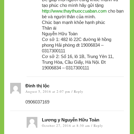
tạo phúc cho mình hãy gửi tặng
http://www.thaythuoccuaban.com
cho bạn
bè và người thân của mình.
Chúc bạn mạnh khỏe hạnh phúc
Thân ái
Nguyễn Hữu Toàn
Cơ sở 1: 482 lô 22C đường lê hồng
phong Hải phòng dt 19006834 –
0317300111
Cơ sở 2: Số 16, lô 1B, Trung Yên 11,
Trung Hòa, Cầu Giấy, Hà Nội. Đt
19006834 – 0317300111
Đinh thị lộc
August 5, 2016 at 2:07 pm
Reply
/
0906037169
Lương y Nguyễn Hữu Toàn
October 27, 2016 at 8:30 am
Reply
/