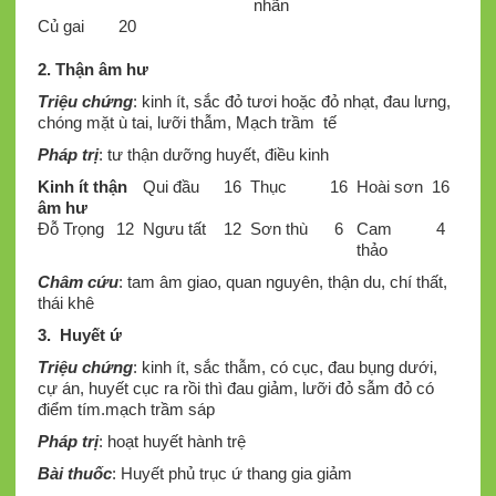
nhãn
Củ gai
20
2. Thận âm hư
Triệu chứng
: kinh ít, sắc đỏ tươi hoặc đỏ nhạt, đau lưng,
chóng mặt ù tai, lưỡi thẫm, Mạch trầm tế
Pháp trị
: tư thận dưỡng huyết, điều kinh
Kinh ít thận
Qui đầu
16
Thục
16
Hoài sơn
16
âm hư
Đỗ Trọng
12
Ngưu tất
12
Sơn thù
6
Cam
4
thảo
Châm cứu
: tam âm giao, quan nguyên, thận du, chí thất,
thái khê
3. Huyết ứ
Triệu chứng
: kinh ít, sắc thẫm, có cục, đau bụng dưới,
cự án, huyết cục ra rồi thì đau giảm, lưỡi đỏ sẫm đỏ có
điểm tím.mạch trầm sáp
Pháp trị
: hoạt huyết hành trệ
Bài thuốc
: Huyết phủ trục ứ thang gia giảm