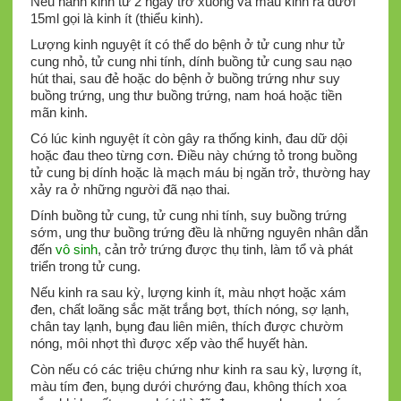
Nếu hành kinh từ 2 ngày trở xuống và máu kinh ra dưới
15ml gọi là kinh ít (thiểu kinh).
Lượng kinh nguyệt ít có thể do bệnh ở tử cung như tử
cung nhỏ, tử cung nhi tính, dính buồng tử cung sau nạo
hút thai, sau đẻ hoặc do bệnh ở buồng trứng như suy
buồng trứng, ung thư buồng trứng, nam hoá hoặc tiền
mãn kinh.
Có lúc kinh nguyệt ít còn gây ra thống kinh, đau dữ dội
hoặc đau theo từng cơn. Điều này chứng tỏ trong buồng
tử cung bị dính hoặc là mạch máu bị ngăn trở, thường hay
xảy ra ở những người đã nạo thai.
Dính buồng tử cung, tử cung nhi tính, suy buồng trứng
sớm, ung thư buồng trứng đều là những nguyên nhân dẫn
đến
vô sinh
, cản trở trứng được thụ tinh, làm tổ và phát
triển trong tử cung.
Nếu kinh ra sau kỳ, lượng kinh ít, màu nhợt hoặc xám
đen, chất loãng sắc mặt trắng bợt, thích nóng, sợ lạnh,
chân tay lạnh, bụng đau liên miên, thích được chườm
nóng, môi nhợt thì được xếp vào thể huyết hàn.
Còn nếu có các triệu chứng như kinh ra sau kỳ, lượng ít,
màu tím đen, bụng dưới chướng đau, không thích xoa