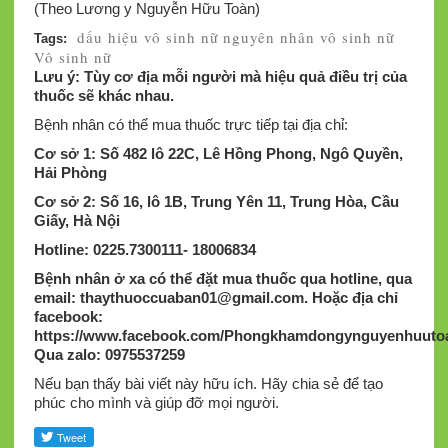
(Theo Lương y Nguyễn Hữu Toàn)
dấu hiệu vô sinh nữ
nguyên nhân vô sinh nữ
Tags:
Vô sinh nữ
Lưu ý: Tùy cơ địa mỗi người mà hiệu quả điều trị của
thuốc sẽ khác nhau.
Bệnh nhân có thể mua thuốc trực tiếp tại địa chỉ:
Cơ sở 1: Số 482 lô 22C, Lê Hồng Phong, Ngô Quyền,
Hải Phòng
Cơ sở 2: Số 16, lô 1B, Trung Yên 11, Trung Hòa, Cầu
Giấy, Hà Nội
Hotline: 0225.7300111- 18006834
Bệnh nhân ở xa có thể đặt mua thuốc qua hotline, qua
email:
thaythuoccuaban01@gmail.com
.
Hoặc địa chỉ
facebook:
https://www.facebook.com/Phongkhamdongynguyenhuutoa
Qua zalo: 0975537259
Nếu bạn thấy bài viết này hữu ích. Hãy chia sẻ để tạo
phúc cho mình và giúp đỡ mọi người.