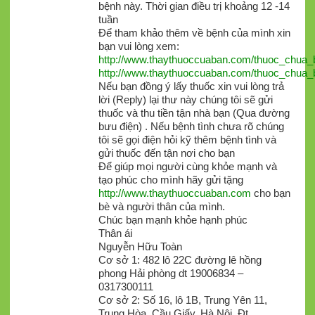
bệnh này. Thời gian điều trị khoảng 12 -14
tuần
Để tham khảo thêm về bệnh của mình xin
bạn vui lòng xem:
http://www.thaythuoccuaban.com/thuoc_chua
http://www.thaythuoccuaban.com/thuoc_chua
Nếu bạn đồng ý lấy thuốc xin vui lòng trả
lời (Reply) lại thư này chúng tôi sẽ gửi
thuốc và thu tiền tận nhà bạn (Qua đường
bưu điện) . Nếu bệnh tình chưa rõ chúng
tôi sẽ gọi điện hỏi kỹ thêm bệnh tình và
gửi thuốc đến tận nơi cho bạn
Để giúp mọi người cùng khỏe mạnh và
tạo phúc cho mình hãy gửi tặng
http://www.thaythuoccuaban.com
cho bạn
bè và người thân của mình.
Chúc bạn mạnh khỏe hạnh phúc
Thân ái
Nguyễn Hữu Toàn
Cơ sở 1: 482 lô 22C đường lê hồng
phong Hải phòng dt 19006834 –
0317300111
Cơ sở 2: Số 16, lô 1B, Trung Yên 11,
Trung Hòa, Cầu Giấy, Hà Nội. Đt