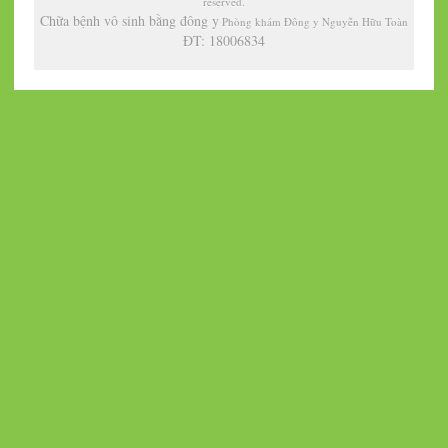
reserved.
Chữa bệnh vô sinh bằng đông y
Phòng khám Đông y Nguyễn Hữu Toàn
ĐT: 18006834