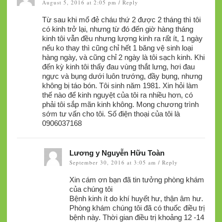
August 5, 2016 at 2:05 pm
Reply
/
Từ sau khi mổ đẻ cháu thứ 2 được 2 tháng thì tôi
có kinh trở lại, nhưng từ đó đến giờ hàng tháng
kinh tôi vẫn đều nhưng lượng kinh ra rất ít, 1 ngày
nếu ko thay thì cũng chỉ hết 1 băng vệ sinh loại
hàng ngày, và cũng chỉ 2 ngày là tôi sạch kinh. Khi
đến kỳ kinh tôi thấy đau vùng thắt lưng, hơi đau
ngực và bụng dưới luôn trướng, đầy bụng, nhưng
không bị táo bón. Tôi sinh năm 1981. Xin hỏi làm
thế nào để kinh nguyệt của tôi ra nhiều hơn, có
phải tôi sắp mãn kinh không. Mong chương trình
sớm tư vấn cho tôi. Số điện thoại của tôi là
0906037168
Lương y Nguyễn Hữu Toàn
September 30, 2016 at 3:05 am
Reply
/
Xin cám ơn bạn đã tin tưởng phòng khám
của chúng tôi
Bệnh kinh ít do khí huyết hư, thận âm hư.
Phòng khám chúng tôi đã có thuốc điều trị
bệnh này. Thời gian điều trị khoảng 12 -14