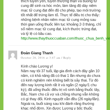
thích tuyến yên, tuyến thượng thận và buồng tử
cung để sinh ra hóc môn, làm tăng độ dày niêm
mạc tử cung đạt đến độ cho phép, tạo môi trường
tốt nhất để trứng làm tổ. Thực tế điều trị cho thấy:
những bệnh nhân niêm mạc tử cung mỏng sau
thời gian uống thuốc liên tục khoảng 2-3 tháng, chỉ
số niêm mạc tử cung đạt, kích thước trứng đạt,
và tỷ lệ có bầu cao.
http://www.thaythuoccuaban.com/thuoc_chua_benh_v
Đoàn Giang Thanh
October 28, 2016 at 3:47 am
Reply
/
Kính chào Lương y!
Năm nay tôi 37 tuổi, lập gia đình cách đây gần 10
năm, có khả năng đã có thai 1 lần nhưng do chưa
có kinh nghiệm nên không biết bị sảy thai. Từ đó
đến nay lượng kinh rất ít và ngắn (2 ngày/1 chu
kỳ); đã uống thuốc điều trị vô sinh bằng thuốc tây,
Bắc, Nam cho cả vợ và chồng nhưng vẫn không
có gì thay đổi. Kinh nguyệt vẫn đều (26 ngày/lần).
Ngoài ra, buổi sáng sau khi đánh răng thường
khạc nhổ đờm. Xin được Lương y bốc thuốc