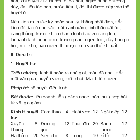
nắn, khi huyết cục ra bớt thì đỡ đau, ngực bụng chướng
đầy, đại tiện táo bón, nước tiểu ít, đỏ, thì được xếp vào thể
huyết ứ.
Nếu kinh ra trước kỳ hoặc sau kỳ không nhất định, sắc
kinh đỏ tía có cục,sắc mặt xanh xám, tinh thần uất ức,
căng thẳng, trước khi có hành kinh bầu vú căng lên,
lúchành kinh bụng đưới trướng đau, ngực tức, đầy bụng ợ
hơi, môi khô, háo nước thì được xếp vào thể khí uất.
II. Điều trị
:
1. Huyết hư
Triệu chứng
: kinh ít hoặc ra nhỏ giọt, máu đỏ nhạt. sắc
mặt vàng úa, huyễn vựng, lưỡi nhạt, Mạch tế nhược
Pháp trị
: bổ huyết điều kinh
Bài thuốc:
tiểu doanh tiễn ( cảnh nhạc toàn thư ) hợp bài
tứ vật gia giảm
Kinh ít huyết
Cam thảo
4
Hoài sơn
12
Ngải diệp
12
hư
Xuyên
8
Đương
12
Thục địa
20
Bạch
12
khung
qui
thược
Hà thủ ô
20
Sơn chi
8
Long
10
kỉ tử
12