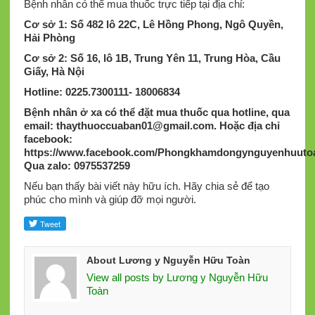
Bệnh nhân có thể mua thuốc trực tiếp tại địa chỉ:
Cơ sở 1: Số 482 lô 22C, Lê Hồng Phong, Ngô Quyền,
Hải Phòng
Cơ sở 2: Số 16, lô 1B, Trung Yên 11, Trung Hòa, Cầu
Giấy, Hà Nội
Hotline: 0225.7300111- 18006834
Bệnh nhân ở xa có thể đặt mua thuốc qua hotline, qua
email:
thaythuoccuaban01@gmail.com
.
Hoặc địa chỉ
facebook:
https://www.facebook.com/Phongkhamdongynguyenhuutoa
Qua zalo: 0975537259
Nếu bạn thấy bài viết này hữu ích. Hãy chia sẻ để tạo
phúc cho mình và giúp đỡ mọi người.
About Lương y Nguyễn Hữu Toàn
View all posts by Lương y Nguyễn Hữu
Toàn