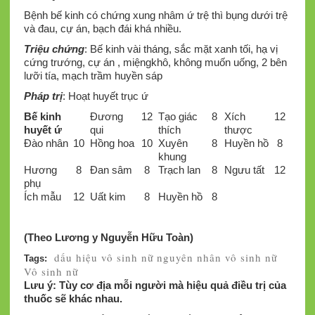
Bệnh bế kinh có chứng xung nhâm ứ trệ thì bụng dưới trệ
và đau, cự án, bạch đái khá nhiều.
Triệu chứng
: Bế kinh vài tháng, sắc mặt xanh tối, hạ vị
cứng trướng, cự án , miệngkhô, không muốn uống, 2 bên
lưỡi tía, mạch trầm huyền sáp
Pháp
trị
: Hoạt huyết trục ứ
Bế kinh
Đương
12
Tạo giác
8
Xích
12
huyết ứ
qui
thích
thược
Đào nhân
10
Hồng hoa
10
Xuyên
8
Huyền hồ
8
khung
Hương
8
Đan sâm
8
Trạch lan
8
Ngưu tất
12
phụ
Ích mẫu
12
Uất kim
8
Huyền hồ
8
(Theo Lương y Nguyễn Hữu Toàn)
dấu hiệu vô sinh nữ
nguyên nhân vô sinh nữ
Tags:
Vô sinh nữ
Lưu ý: Tùy cơ địa mỗi người mà hiệu quả điều trị của
thuốc sẽ khác nhau.