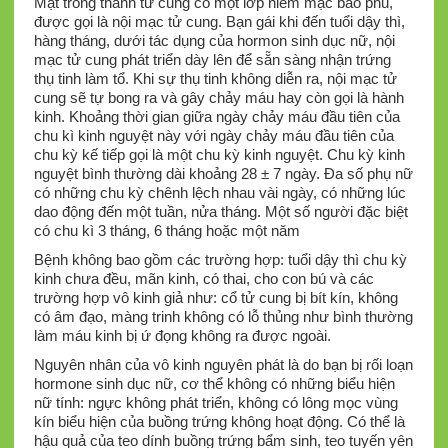
Mặt trong thành tử cung có một lớp niêm mạc bao phủ,
được gọi là nội mạc tử cung. Bạn gái khi đến tuổi dậy thì,
hàng tháng, dưới tác dụng của hormon sinh dục nữ, nội
mạc tử cung phát triển dày lên để sẵn sàng nhận trứng
thụ tinh làm tổ. Khi sự thụ tinh không diễn ra, nội mạc tử
cung sẽ tự bong ra và gây chảy máu hay còn gọi là hành
kinh. Khoảng thời gian giữa ngày chảy máu đầu tiên của
chu kì kinh nguyệt này với ngày chảy máu đầu tiên của
chu kỳ kế tiếp gọi là một chu kỳ kinh nguyệt.
Chu kỳ kinh
nguyệt bình thường dài khoảng 28 ± 7 ngày. Đa số phụ nữ
có những chu kỳ chênh lệch nhau vài ngày, có những lúc
dao động đến một tuần, nửa tháng. Một số người đặc biệt
có chu kì 3 tháng, 6 tháng hoặc một năm
Bệnh không bao gồm các trường hợp: tuổi dậy thì chu kỳ
kinh chưa đều, mãn kinh, có thai, cho con bú và các
trường hợp vô kinh giả như: cổ tử cung bị bít kín, không
có âm đạo, màng trinh không có lỗ thủng như bình thường
làm máu kinh bị ứ đọng không ra được ngoài.
Nguyên nhân của vô kinh nguyên phát là do bạn bị rối loạn
hormone sinh dục nữ, cơ thể không có những biểu hiện
nữ tính: ngực không phát triển, không có lông mọc vùng
kín biểu hiện của buồng trứng không hoạt động. Có thể là
hậu quả của teo dính buồng trứng bẩm sinh, teo tuyến yên