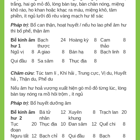
trắng, hai gò mỏ đỏ, lòng bàn tay, bàn chân nóng, miệng
khô ráo, ho khan hoặc khạc ra máu, miệng khô, tâm
phiền, ít ngủ lưỡi đỏ rêu vàng mạch hư tế sác
Pháp
trị
: Bổ can thận, hoạt huyết / nếu ho lao phế âm hư
thì bổ phế, thận âm
Bế kinh âm
Bạch
24
Hoàng kỳ
8
Cam
8
hư 1
thược
thảo
Ngũ vị
8
A giao
8
Bán hạ
8
Bạch linh
8
Qui đầu
8
Sa sâm
8
Thục địa
8
Châm cứu
: Túc tam lí , Khí hải , Trung cực, Vị du, Huyết
hả , Thận du, Phế du
Nếu âm hư hoả vượng xuất hiện gò mỏ đỏ từng lúc, lòng
bàn tay nóng ra mồ hôi trộm , ít ngủ
Pháp trị
: Bổ huyết dưỡng âm
Bế kinh âm
Bá tử
12
Xuyên
8
Trạch lan
20
hư 2
nhân
khung
Tục
20
Thục địa
10
Đan sâm
12
Quế chi
8
đoạn
Ngưu tất
12
Bạch chỉ
8
Qui đầu
8
Bạch
8