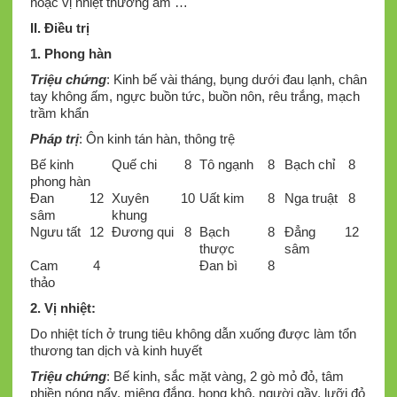
hoặc vị nhiệt thương âm …
II. Điều trị
1. Phong hàn
Triệu chứng
: Kinh bế vài tháng, bụng dưới đau lạnh, chân
tay không ấm, ngực buồn tức, buồn nôn, rêu trắng, mạch
trầm khẩn
Pháp trị
: Ôn kinh tán hàn, thông trệ
Bế kinh
Quế chi
8
Tô ngạnh
8
Bạch chỉ
8
phong hàn
Đan
12
Xuyên
10
Uất kim
8
Nga truật
8
sâm
khung
Ngưu tất
12
Đương qui
8
Bạch
8
Đẳng
12
thược
sâm
Cam
4
Đan bì
8
thảo
2. Vị nhiệt
:
Do nhiệt tích ở trung tiêu không dẫn xuống được làm tổn
thương tan dịch và kinh huyết
Triệu chứng
: Bế kinh, sắc mặt vàng, 2 gò mỏ đỏ, tâm
phiền nóng nẩy, miệng đắng, họng khô, người gầy, lưỡi đỏ