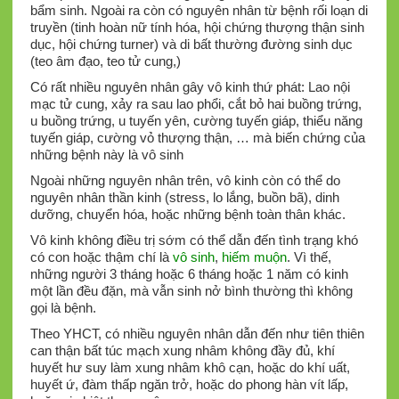
bẩm sinh. Ngoài ra còn có nguyên nhân từ bệnh rối loạn di
truyền (tinh hoàn nữ tính hóa, hội chứng thượng thận sinh
dục, hội chứng turner) và di bất thường đường sinh dục
(teo âm đạo, teo tử cung,)
Có rất nhiều nguyên nhân gây vô kinh thứ phát: Lao nội
mạc tử cung, xảy ra sau lao phổi, cắt bỏ hai buồng trứng,
u buồng trứng, u tuyến yên, cường tuyến giáp, thiểu năng
tuyến giáp, cường vỏ thượng thận, … mà biến chứng của
những bệnh này là vô sinh
Ngoài những nguyên nhân trên, vô kinh còn có thể do
nguyên nhân thần kinh (stress, lo lắng, buồn bã), dinh
dưỡng, chuyển hóa, hoặc những bệnh toàn thân khác.
Vô kinh không điều trị sớm có thể dẫn đến tình trạng khó
có con hoặc thậm chí là
vô sinh
,
hiếm muộn
. Vì thế,
những người 3 tháng hoặc 6 tháng hoặc 1 năm có kinh
một lần đều đặn, mà vẫn sinh nở bình thường thì không
gọi là bệnh.
Theo YHCT, có nhiều nguyên nhân dẫn đến như tiên thiên
can thận bất túc mạch xung nhâm không đầy đủ, khí
huyết hư suy làm xung nhâm khô cạn, hoặc do khí uất,
huyết ứ, đàm thấp ngăn trở, hoặc do phong hàn vít lấp,