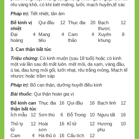
rêu vàng khô, có khi loét miệng, lưỡi, mạch huyền,tế sác
Pháp trị:
Tiết nhiệt, tân âm
Bế kinh vị
Qui đầu
12
Thục địa
20
Bạch
12
nhiệt
thược
Đại
4
Mang
4
Cam
4
Xuyên
8
hoàng
tiêu
thảo
khung
3. Can thận bất túc
Triệu chứng
: Có kinh muộn (sau 18 tuổi) hoặc có kinh
một vài lần sau đó mất luôn. mệt mỏi, da xạm, váng đầu,
ù tai, đau lưng mỏi gối, lưỡi nhạt, rêu trắng mỏng, Mạch tế
nhược hoặc trầm sáp
Pháp
trị
: Bổ can thận, dưỡng huyết điều kinh
Bài thuốc
: Qui thận hoàn gia vị
Bế kinh can
Thục địa
16
Qui đầu
16
Bạch linh
12
thận bất túc
Ích mẫu
12
Sơn thù
6
Đỗ Trọng
10
Ngưu tất
16
Thỏ ty
12
Hoài
16
Kỉ tử
12
Hương
10
tử
sơn
phụ
Cam
4
Hà thủ ô
16
Cẩu tích
12