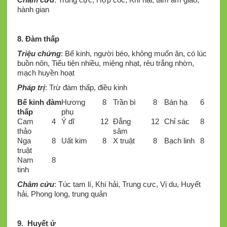
hành gian
8. Đàm thấp
Triệu chứng
: Bế kinh, người béo, không muốn ăn, có lúc
buồn nôn, Tiểu tiện nhiều, miệng nhạt, rêu trắng nhờn,
mạch huyền hoạt
Pháp trị
: Trừ đàm thấp, điều kinh
Bế kinh đàm
Hương
8
Trần bì
8
Bán hạ
6
thấp
phụ
Cam
4
Ý dĩ
12
Đẳng
12
Chỉ sác
8
thảo
sâm
Nga
8
Uất kim
8
X truật
8
Bạch linh
8
truật
Nam
8
tinh
Châm cứu
: Túc tam lí, Khí hải, Trung cực, Vị du, Huyết
hải, Phong long, trung quản
9. Huyết ứ