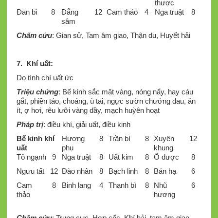
thược
Đan bì
8
Đẳng
12
Cam thảo
4
Nga truật
8
sâm
Châm cứu
: Gian sử, Tam âm giao, Thận du, Huyết hải
7. Khí uất
:
Do tình chí uất ức
Triệu chứng
: Bế kinh sắc mặt vàng, nóng nẩy, hay cáu
gắt, phiền táo, choáng, ù tai, ngực sườn chướng đau, ăn
ít, ợ hơi, rêu lưỡi vàng dầy, mạch huỳên hoạt
Pháp trị
: điều khí, giải uất, điều kinh
Bế kinh khí
Hương
8
Trần bì
8
Xuyên
12
uất
phụ
khung
Tô ngạnh
9
Nga truật
8
Uất kim
8
Ô dược
8
Ngưu tất
12
Đào nhân
8
Bạch linh
8
Bán hạ
6
Cam
8
Binh lang
4
Thanh bì
8
Nhũ
6
thảo
hương
Châm cứu
: Trung cực, Hợp cốc, Khí hải, tam âm giao,