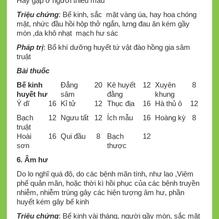
Hay gặp ở người thiếu máu
Triệu chứng
: Bế kinh, sắc mặt vàng úa, hay hoa chóng
mặt, nhức đầu hồi hộp thở ngắn, lưng đau ăn kém gầy
mòn ,da khô nhạt mạch hư sác
Pháp trị
: Bổ khí dưỡng huyết tứ vật đào hồng gia sâm
truật
Bài thuốc
Bế kinh
Đẳng
20
Kê huyết
12
Xuyên
8
huyết hư
sâm
đằng
khung
Ý dĩ
16
Kỉ tử
12
Thục địa
16
Hà thủ ô
12
Bạch
12
Ngưu tất
12
Ích mẫu
16
Hoàng kỳ
8
truật
Hoài
16
Qui đầu
8
Bạch
12
sơn
thược
6. Âm hư
Do lo nghĩ quá độ, do các bệnh mãn tính, như lao ,Viêm
phế quản mãn, hoặc thời kì hồi phục của các bệnh truyền
nhiễm, nhiễm trùng gây các hiện tượng âm hư, phần
huyết kém gây bế kinh
Triệu chứng
: Bế kinh vài tháng, người gầy mòn, sắc mặt