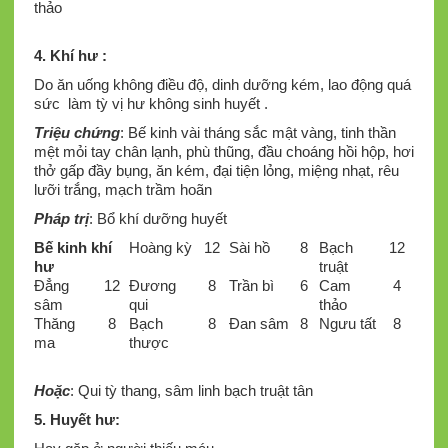
thảo
4. Khí hư
:
Do ăn uống không điều độ, dinh dưỡng kém, lao động quá
sức làm tỳ vị hư không sinh huyết .
Triệu chứng
: Bế kinh vài tháng sắc mật vàng, tinh thần
mệt mỏi tay chân lạnh, phù thũng, đầu choáng hồi hộp, hơi
thở gấp đầy bụng, ăn kém, đại tiện lỏng, miệng nhạt, rêu
lưỡi trắng, mạch trầm hoãn
Pháp trị
: Bổ khí dưỡng huyết
Bế kinh khí
Hoàng kỳ
12
Sài hồ
8
Bạch
12
hư
truật
Đẳng
12
Đương
8
Trần bì
6
Cam
4
sâm
qui
thảo
Thăng
8
Bạch
8
Đan sâm
8
Ngưu tất
8
ma
thược
Hoặc
: Qui tỳ thang, sâm linh bạch truật tân
5. Huyết hư
: