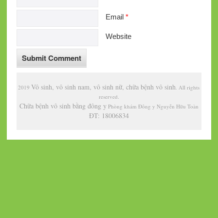
Email
*
Website
Vô sinh, vô sinh nam, vô sinh nữ, chữa bệnh vô sinh
2019
. All rights
reserved.
Chữa bệnh vô sinh bằng đông y
Phòng khám Đông y Nguyễn Hữu Toàn
ĐT: 18006834