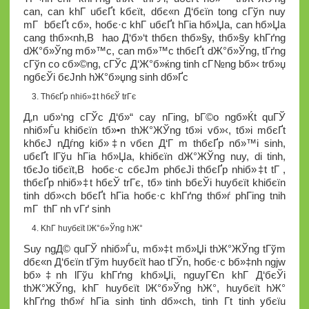
can, can khГ­ uбєҐt kбєїt, dбє«n Д‘бєїn tong cГўn nuy
mГ bбєҐt cб»­, hoбє·c khГ­ uбєҐt hГіa hб»Џa, can hб»Џa
cang thб»‹nh,В hao Д‘б»‘t thбє­n thб»§y, thб»§y khГґng
dЖ°б»Ўng mб»™c, can mб»™c thбєҐt dЖ°б»Ўng, tГґng
cГўn co cб»©ng, cГЎc Д‘Ж°б»ќng tinh cГ№ng bб»‹ trб»џ
ngбєЎi бєЈnh hЖ°б»џng sinh dб»Ґc
ThбєҐp nhiб»‡t hбєЎ trГє
Д‚n uб»‘ng cГЎc Д‘б»“ cay nГіng, bГ©o ngб»Ќt quГЎ
nhiб»Ѓu khiбєїn tб»•n thЖ°ЖЎng tб»і vб»‹, tб»і mбєҐt
khбєЈ nДѓng kiб»‡n vбє­n Д‘Г m thбєҐp nб»™i sinh,
uбєҐt lГўu hГіa hб»Џa, khiбєїn dЖ°ЖЎng nuy, di tinh,
tбєЈo tiбєїt,В hoбє·c cбєЈm phбєЈi thбєҐp nhiб»‡t tГ ,
thбєҐp nhiб»‡t hбєЎ trГє, tб»­ tinh bбєЎi huyбєїt khiбєїn
tinh dб»‹ch bбєҐt hГіa hoбє·c khГґng thб»ѓ phГіng tnih
mГ thГ nh vГґ sinh
KhГ­ huyбєїt lЖ°б»Ўng hЖ°
Suy ngД© quГЎ nhiб»Ѓu, mб»‡t mб»Џi thЖ°ЖЎng tГўm
dбє«n Д‘бєїn tГўm huyбєїt hao tГЎn, hoбє·c bб»‡nh ngjw
bб»‡nh lГўu khГґng khб»Џi, nguyГЄn khГ­ Д‘бєЎi
thЖ°ЖЎng, khГ­ huyбєїt lЖ°б»Ўng hЖ°, huyбєїt hЖ°
khГґng thб»ѓ hГіa sinh tinh dб»‹ch, tinh Г­t tinh yбєїu