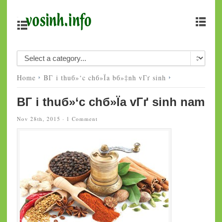
Home
BГ i thuб»‘c chб»Їa bб»‡nh vГґ sinh
BГ i thuб»‘c chб»Їa vГґ sinh nam
Nov 28th, 2015 ·
1 Comment