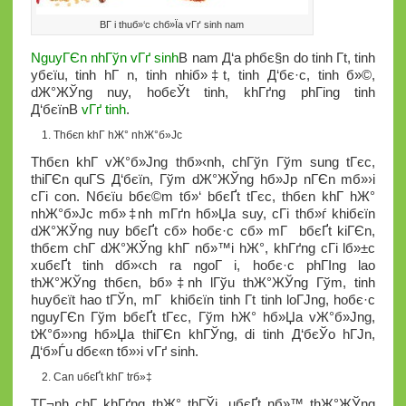
BГ i thuб»‘c chб»Їa vГґ sinh nam
NguyГЄn nhГўn vГґ sinh
В nam Д‘a phбє§n do tinh Г­t, tinh
yбєїu, tinh hГ n, tinh nhiб»‡t, tinh Д‘бє·c, tinh б»©,
dЖ°ЖЎng nuy, hoбєЎt tinh, khГґng phГіng tinh
Д‘бєїnВ
vГґ tinh
.
Thбє­n khГ­ hЖ° nhЖ°б»Јc
Thбє­n khГ­ vЖ°б»Јng thб»‹nh, chГўn Гўm sung tГєc,
thiГЄn quГЅ Д‘бєїn, Гўm dЖ°ЖЎng hб»Јp nГЄn mб»›i
cГі con. Nбєїu bбє©m tб»‘ bбєҐt tГєc, thбє­n khГ­ hЖ°
nhЖ°б»Јc mб»‡nh mГґn hб»Џa suy, cГі thб»ѓ khiбєїn
dЖ°ЖЎng nuy bбєҐt cб»­ hoбє·c cб»­ mГ bбєҐt kiГЄn,
thбє­m chГ­ dЖ°ЖЎng khГ­ nб»™i hЖ°, khГґng cГі lб»±c
xuбєҐt tinh dб»‹ch ra ngoГ i, hoбє·c phГІng lao
thЖ°ЖЎng thбє­n, bб»‡nh lГўu thЖ°ЖЎng Гўm, tinh
huyбєїt hao tГЎn, mГ khiбєїn tinh Г­t tinh loГЈng, hoбє·c
nguyГЄn Гўm bбєҐt tГєc, Гўm hЖ° hб»Џa vЖ°б»Јng,
tЖ°б»›ng hб»Џa thiГЄn khГЎng, di tinh Д‘бєЎo hГЈn,
Д‘б»Ѓu dбє«n tб»›i vГґ sinh.
Can uбєҐt khГ­ trб»‡
TГ¬nh chГ­ khГґng thЖ° thГЎi, uбєҐt nб»™ thЖ°ЖЎng