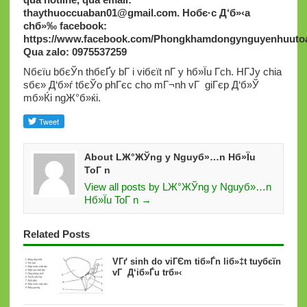
thaythuoccuaban01@gmail.com
.
Hoбє·c Д‘б»‹a
chб»‰ facebook:
https://www.facebook.com/Phongkhamdongynguyenhuutoa
Qua zalo: 0975537259
Nбєїu bбєЎn thбєҐy bГ i viбєїt nГ y hб»Їu Г­ch. HГЈy chia
sбє» Д‘б»ѓ tбєЎo phГєc cho mГ¬nh vГ giГєp Д‘б»Ў
mб»Ќi ngЖ°б»ќi.
About LЖ°ЖЎng y Nguyб»…n Hб»Їu
ToГ n
View all posts by LЖ°ЖЎng y Nguyб»…n
Hб»Їu ToГ n →
Related Posts
VГґ sinh do viГЄm tiб»Ѓn liб»‡t tuyбєїn
vГ Д‘iб»Ѓu trб»‹