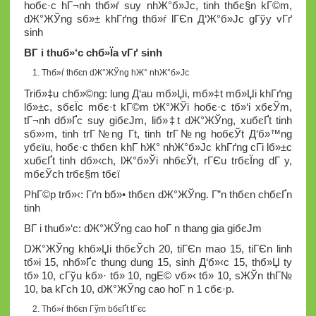
hoбє·c hГ¬nh thб»ѓ suy nhЖ°б»Јc, tinh thбє§n kГ©m,
dЖ°ЖЎng sб»± khГґng thб»ѓ lГЄn Д‘Ж°б»Јc gГўy vГґ
sinh
BГ i thuб»‘c chб»Їa vГґ sinh
Thб»ѓ thбє­n dЖ°ЖЎng hЖ° nhЖ°б»Јc
Triб»‡u chб»©ng: lung Д‘au mб»Џi, mб»‡t mб»Џi khГґng
lб»±c, sбєЇc mбє·t kГ©m tЖ°ЖЎi hoбє·c tб»‘i xбєЎm,
tГ¬nh dб»Ґc suy giбєЈm, liб»‡t dЖ°ЖЎng, xuбєҐt tinh
sб»›m, tinh trГ№ng Г­t, tinh trГ№ng hoбєЎt Д‘б»™ng
yбєїu, hoбє·c thбє­n khГ­ hЖ° nhЖ°б»Јc khГґng cГі lб»±c
xuбєҐt tinh dб»‹ch, lЖ°б»Ўi nhбєЎt, rГЄu trбєЇng dГ y,
mбєЎch trбє§m tбєї
PhГ©p trб»‹: Гґn bб»• thбє­n dЖ°ЖЎng. Г”n thбє­n chбєҐn
tinh
BГ i thuб»‘c: dЖ°ЖЎng cao hoГ n thang gia giбєЈm
DЖ°ЖЎng khб»Џi thбєЎch 20, tiГЄn mao 15, tiГЄn linh
tб»і 15, nhб»Ґc thung dung 15, sinh Д‘б»‹c 15, thб»Џ ty
tб»­ 10, cГўu kб»· tб»­ 10, ngЕ© vб»‹ tб»­ 10, sЖЎn thГ№
10, ba kГ­ch 10, dЖ°ЖЎng cao hoГ n 1 cбє·p.
Thб»ѓ thбє­n Гўm bбєҐt tГєc