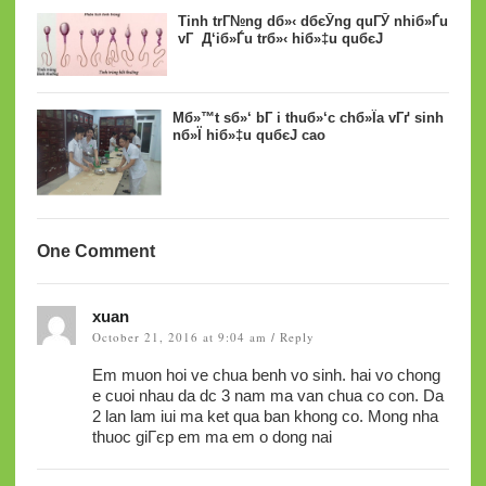
Tinh trГ№ng dб»‹ dбєЎng quГЎ nhiб»Ѓu
vГ Д‘iб»Ѓu trб»‹ hiб»‡u quбєЈ
Mб»™t sб»‘ bГ i thuб»‘c chб»Їa vГґ sinh
nб»Ї hiб»‡u quбєЈ cao
One Comment
xuan
October 21, 2016 at 9:04 am
Reply
/
Em muon hoi ve chua benh vo sinh. hai vo chong
e cuoi nhau da dc 3 nam ma van chua co con. Da
2 lan lam iui ma ket qua ban khong co. Mong nha
thuoc giГєp em ma em o dong nai