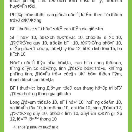
thб»ѓ phГіng tinh. LЖ°б»Ўi tб»‘i rГЄu dГ y, mбєЎch
huyб»Ѓn tбєї.
PhГ©p trб»‹: thЖ° can giбєЈi uбєҐt, kГЁm theo Гґn thбє­n
trб»Ј dЖ°ЖЎng
BГ i thuб»‘c: sГ i hб»“ sЖЎ can tГЎn gia giбєЈm
SГ i hб»“ 10, bбєЎch thЖ°б»Јc 10, chб»‰ sГЎc 10,
Д‘Ж°ЖЎng quy 10, trбє§n bГ¬ 10, hЖ°ЖЎng phб»Ґ 10,
cГЎp giб»›i 1 cбє·p, thб»Џ ty tб»­ 12, tiГЄn linh tб»і 15, ba
kГ­ch 10
Nбєїu uбєҐt lГўu hГіa hб»Џa, can hГіa cang thб»‹nh,
tГґng cГўn co cб»©ng, tinh Д‘бєЎo bб»‹ trб»џ, khГґng
phГіng tinh, Д‘iб»Ѓu trб»‹ cбє§n tЖ° bб»• thбє­n Гўm,
thanh tiбєїt can hб»Џa
BГ i thuб»‘c: long Д‘б»џm tбєЈ can thang hб»Јp tri bГЎ
Д‘б»‹a hoГ ng thang gia giбєЈm
Long Д‘б»џm thбєЈo 10, sГ i hб»“ 10, hoГ ng cбє§m 10,
xa tiб»Ѓn tб»­ 10, tri mбє«u 10, chi tб»­ 10, sinh Д‘б»‹a 12,
Д‘Ж°ЖЎng quy 10, phб»Ґc linh 10, xuyГЄn sЖЎn giГЎp
12, lб»™ lб»™ thong 10
ThбєҐp nhiб»‡t hбєЎ trГє