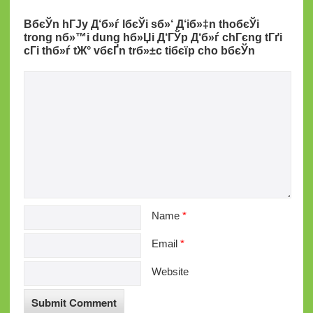
BбєЎn hГЈy Д‘б»ѓ lбєЎi sб»‘ Д‘iб»‡n thoбєЎi
trong nб»™i dung hб»Џi Д‘ГЎp Д‘б»ѓ chГєng tГґi
cГі thб»ѓ tЖ° vбєҐn trб»±c tiбєїp cho bбєЎn
Name
*
Email
*
Website