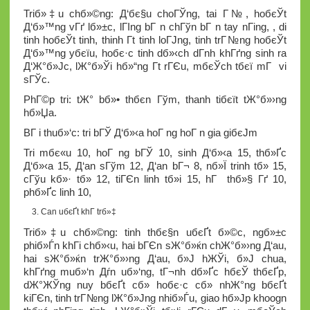
Triб»‡u chб»©ng: Д‘бє§u choГЎng, tai Г№, hoбєЎt
Д‘б»™ng vГґ lб»±c, lГІng bГ n chГўn bГ n tay nГіng, , di
tinh hoбєЎt tinh, thinh Г­t tinh loГЈng, tinh trГ№ng hoбєЎt
Д‘б»™ng yбєїu, hoбє·c tinh dб»‹ch dГ­nh khГґng sinh ra
Д‘Ж°б»Јc, lЖ°б»Ўi hб»“ng Г­t rГЄu, mбєЎch tбєї mГ vi
sГЎc.
PhГ©p tri: tЖ° bб»• thбє­n Гўm, thanh tiбєїt tЖ°б»›ng
hб»Џa.
BГ i thuб»‘c: tri bГЎ Д‘б»‹a hoГ ng hoГ n gia giбєЈm
Tri mбє«u 10, hoГ ng bГЎ 10, sinh Д‘б»‹a 15, thб»Ґc
Д‘б»‹a 15, Д‘an sГўm 12, Д‘an bГ¬ 8, nб»Ї trinh tб»­ 15,
cГўu kб»· tб»­ 12, tiГЄn linh tб»і 15, hГ thб»§ Гґ 10,
phб»Ґc linh 10,
Can uбєҐt khГ­ trб»‡
Triб»‡u chб»©ng: tinh thбє§n uбєҐt б»©c, ngб»±c
phiб»Ѓn khГі chб»‹u, hai bГЄn sЖ°б»ќn chЖ°б»›ng Д‘au,
hai sЖ°б»ќn trЖ°б»›ng Д‘au, б»Ј hЖЎi, б»Ј chua,
khГґng muб»‘n Дѓn uб»‘ng, tГ¬nh dб»Ґc hбєЎ thбєҐp,
dЖ°ЖЎng nuy bбєҐt cб»­ hoбє·c cб»­ nhЖ°ng bбєҐt
kiГЄn, tinh trГ№ng lЖ°б»Јng nhiб»Ѓu, giao hб»Јp khoogn