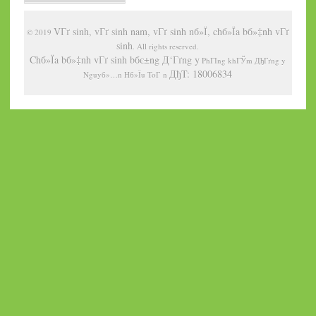
VГґ sinh, vГґ sinh nam, vГґ sinh nб»Ї, chб»Їa bб»‡nh vГґ
© 2019
sinh
. All rights reserved.
Chб»Їa bб»‡nh vГґ sinh bбє±ng Д‘Гґng y
PhГІng khГЎm ДђГґng y
ДђT: 18006834
Nguyб»…n Hб»Їu ToГ n