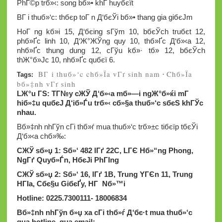
PhГ©p trб»‹: song bб»• khГ­ huyбєїt
BГ i thuб»‘c: thбє­p toГ n Д‘бєЎi bб»• thang gia giбєЈm
HoГ ng kб»і 15, Д‘бєіng sГўm 10, bбєЎch truбє­t 12,
phб»Ґc linh 10, Д‘Ж°ЖЎng quy 10, thб»Ґc Д‘б»‹a 12,
nhб»Ґc thung dung 12, cГўu kб»· tб»­ 12, bбєЎch
thЖ°б»Јc 10, nhб»Ґc quбєї 6.
BГ i thuб»‘c chб»Їa vГґ sinh nam
Chб»Їa
·
Tags:
bб»‡nh vГґ sinh
LЖ°u ГЅ: TГ№y cЖЎ Д‘б»‹a mб»—i ngЖ°б»ќi mГ
hiб»‡u quбєЈ Д‘iб»Ѓu trб»‹ cб»§a thuб»‘c sбєЅ khГЎc
nhau.
Bб»‡nh nhГўn cГі thб»ѓ mua thuб»‘c trб»±c tiбєїp tбєЎi
Д‘б»‹a chб»‰:
CЖЎ sб»џ 1: Sб»‘ 482 lГґ 22C, LГЄ Hб»“ng Phong,
NgГґ Quyб»Ѓn, HбєЈi PhГІng
CЖЎ sб»џ 2: Sб»‘ 16, lГґ 1B, Trung YГЄn 11, Trung
HГІa, Cбє§u GiбєҐy, HГ Nб»™i
Hotline: 0225.7300111- 18006834
Bб»‡nh nhГўn б»џ xa cГі thб»ѓ Д‘бє·t mua thuб»‘c
qua hotline, qua email: