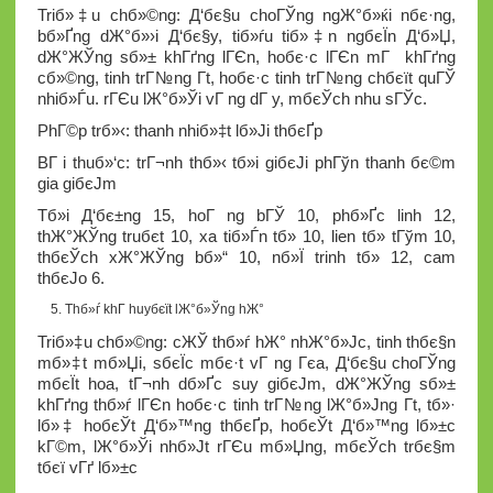
Triб»‡u chб»©ng: Д‘бє§u choГЎng ngЖ°б»ќi nбє·ng,
bб»Ґng dЖ°б»›i Д‘бє§y, tiб»ѓu tiб»‡n ngбєЇn Д‘б»Џ,
dЖ°ЖЎng sб»± khГґng lГЄn, hoбє·c lГЄn mГ khГґng
cб»©ng, tinh trГ№ng Г­t, hoбє·c tinh trГ№ng chбєїt quГЎ
nhiб»Ѓu. rГЄu lЖ°б»Ўi vГ ng dГ y, mбєЎch nhu sГЎc.
PhГ©p trб»‹: thanh nhiб»‡t lб»Јi thбєҐp
BГ i thuб»‘c: trГ¬nh thб»‹ tб»і giбєЈi phГўn thanh бє©m
gia giбєЈm
Tб»і Д‘бє±ng 15, hoГ ng bГЎ 10, phб»Ґc linh 12,
thЖ°ЖЎng truбє­t 10, xa tiб»Ѓn tб»­ 10, lien tб»­ tГўm 10,
thбєЎch xЖ°ЖЎng bб»“ 10, nб»Ї trinh tб»­ 12, cam
thбєЈo 6.
Thб»ѓ khГ­ huyбєїt lЖ°б»Ўng hЖ°
Triб»‡u chб»©ng: cЖЎ thб»ѓ hЖ° nhЖ°б»Јc, tinh thбє§n
mб»‡t mб»Џi, sбєЇc mбє·t vГ ng Гєa, Д‘бє§u choГЎng
mбєЇt hoa, tГ¬nh dб»Ґc suy giбєЈm, dЖ°ЖЎng sб»±
khГґng thб»ѓ lГЄn hoбє·c tinh trГ№ng lЖ°б»Јng Г­t, tб»·
lб»‡ hoбєЎt Д‘б»™ng thбєҐp, hoбєЎt Д‘б»™ng lб»±c
kГ©m, lЖ°б»Ўi nhб»Јt rГЄu mб»Џng, mбєЎch trбє§m
tбєї vГґ lб»±c