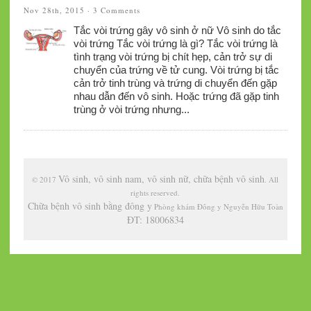
Nov 28th, 2015 ·
3 Comments
Tắc vòi trứng gây vô sinh ở nữ Vô sinh do tắc
vòi trứng Tắc vòi trứng là gì? Tắc vòi trứng là
tình trạng vòi trứng bị chít hẹp, cản trở sự di
chuyển của trứng về tử cung. Vòi trứng bị tắc
cản trở tinh trùng và trứng di chuyển đến gặp
nhau dẫn đến vô sinh. Hoặc trứng đã gặp tinh
trùng ở vòi trứng nhưng...
Vô sinh, vô sinh nam, vô sinh nữ, chữa bệnh vô sinh
© 2017
. All
rights reserved.
Chữa bệnh vô sinh bằng đông y
Phòng khám Đông y Nguyễn Hữu Toàn
ĐT: 18006834